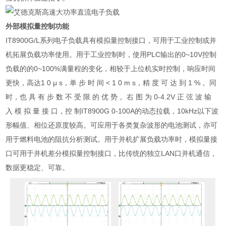
外部模拟量控制功能
IT8900G/L系列电子负载具有模拟量控制接口，可用于工业控制或并
机拓展负载功率使用。用于工业控制时，使用PLC输出的0~10V控制
负载的的0~100%满量程的变化，相较于上位机实时控制，响应时间
更快，高达1 0 μ s，单 步 时 间 < 1 0 m s，精 度 可 达 到 1 % 。同
时，也 具 有 步 数 不 受 限 的 优 势 。右 图 为 0-4.2V 正 弦 波 输
入 模 拟 量 接 口，控 制IT8900G 0-100A的动态拉载，10kHz以下波
形幅值、相位还原度较高。可应用于各类复杂波形的电池测试，亦可
用于燃料电池的阻抗分析测试。用于并机扩展负载功率时，模拟量接
口可用于并机差分模拟量控制接口，比传统的独立LAN口并机通信，
数据更稳定、可靠。