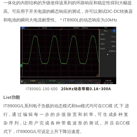
一体化的内部结构的升级使得该系列的环路响应和稳定性得到大幅提
高。可应用于开关电源的瞬态响应的测试，亦可以测试DC-DC转换器
和电池的瞬间大电流耐受性。 * IT8900L的动态响应为10kHz
List功能
IT8900G/L系列电子负载的动态模式和list模式均可在CC模 式 下 进
行，通 过 编 辑 每 一 步 的 步 值 脉 宽 和 斜 率，可 生 成多 种 复
杂 序 列，让 用 户 完 成 各 种 带 载 波 形 的 测 试 。并 且 在CC模
式下，IT8900G/L可设定上升下降沿速度。