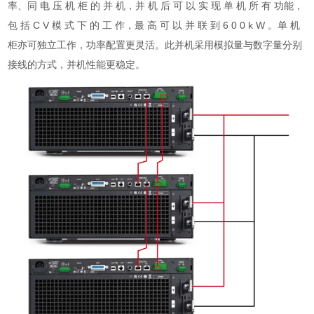
率、同 电 压 机 柜 的 并 机，并 机 后 可 以 实 现 单 机 所 有 功能，
包 括 C V 模 式 下 的 工 作，最 高 可 以 并 联 到 6 0 0 k W 。单 机
柜亦可独立工作，功率配置更灵活。此并机采用模拟量与数字量分别
接线的方式，并机性能更稳定。