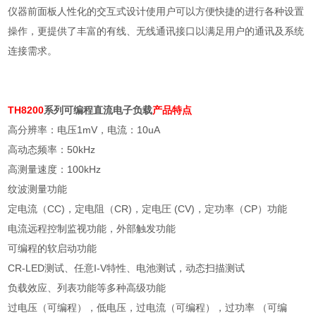
仪器前面板人性化的交互式设计使用户可以方便快捷的进行各种设置
操作，更提供了丰富的有线、无线通讯接口以满足用户的通讯及系统
连接需求。
TH8200
系列可编程直流
电子负载
产品特点
高分辨率：电压
1mV
，电流：
10uA
高动态频率：
50kHz
高测量速度：
100kHz
纹波测量功能
定电流（
CC)
，定电阻（
CR)
，定电圧
(CV)
，定功率（
CP
）功能
电流远程控制监视功能，外部触发功能
可编程的软启动功能
CR-LED
测试、任意
I-V
特性、电池测试，动态扫描测试
负载效应、列表功能等多种高级功能
过电压（可编程），低电压，过电流（可编程），过功率 （可编