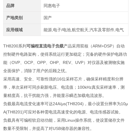
品牌
同惠电子
产地类别
国产
应用领域
能源,电子/电池,航空航天,汽车及零部件,电气
TH8200
系列
可编程直流电子负载
产品采用双核（
ARM+DSP
）自动
控制硬件电路架构，使得系统运行更加稳定；完备的硬件保护电路功
能（
OVP
、
OCP
、
OPP
、
OHP
、
REV
、
UVP
）对仪器及被测物实施
全面保护，消除了用户的后顾之忧。
采用高速、安全、可靠性强的
16
位采样芯片，确保采样精度和分辨
率，单次采样可同步刷新电压、电流值；
100kHz
真实采样速率，测
量精度高，抗干扰能力强，并能显示瞬态加载电流波形。
负载最高电流变化速率可达
24A/
μ
s(TH8204)
，最小设置分辨率为
10
μ
A(TH8201)
可应对各种需电流高速变化的电源、电流传感器试验。
负载具有可编程软启动功能，采用
Linux
操作系统，使设置储存文件
数量不受限制，并提高了对
USB
储存器的兼容性。