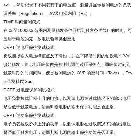
ay
），然后记录下不同载荷下的电压值，测量并显示被测电源的负载
调整率（
Regulation
）、Δ
V
及电源内阻（
Rs
）。
TIME
时间量测模式
在
0s
至
100000s
范围内测量触发条件开始到触发条件截止的时间。可
应用于电池的充、放电试验等类似应用。
OVPT
过电压保护测试模式
负载捕捉输入电压峰值点及下降沿，并在下降沿时刻的预设电平
(Vtri
g)
处触发，则此电压峰值便是被测电源的过压保护点，而峰值时刻到
触发时刻的时间间隔，便是被测电源的
OVP
响应时间（
Tovp
），
Tov
p
量测精度
2us
。
OCPT
过电流保护测试模式
电子负载拉载阶梯上升的电流，以测试电源在过载情况下的输出电压
是否低于触发电压，进而判断电源的输出保护功能是否正常。
OPPT
过功率保护测试模式
电子负载拉载阶梯上升的功率，以测试电源在过载情况下的输出电压
是否低于触发电压，进而判断电源的输出保护功能是否正常。