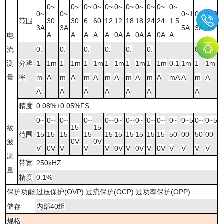
0~
0~
0~
0~
0~
0~
0~
0~
0~
0~
0~
0~
0~
0~1
0~
0~3
范围
30
30
6
60
12
12
18
18
24
24
1.5
3A
3A
5A
3A
0A
A
A
A
A
A
0A
A
0A
A
0A
A
电
流
0.
0.
0.
0.
0.
0.
0.
测
分辨
1
1m
1
1m
1
1m
1
1m
1
1m
1
1m
0.1
1m
1
1m
量
率
m
A
m
A
m
A
m
A
m
A
m
A
mA
A
m
A
A
A
A
A
A
A
A
精度
0.08%+0.05%FS
0~
0~
0~
0~
0~
0~
0~
0~
0~
0~
0~
0~5
0~
0~5
15
15
纹
范围
15
15
15
15
15
15
15
15
15
15
50
00
50
00
0V
0V
波
V
0V
V
V
V
0V
V
0V
V
0V
V
V
V
V
测
带宽
250kHZ
量
精度
0.1%
保护功能
过压保护
(OVP)
过流保护
(OCP)
过功率保护
(OPP)
储存
内部
40
组
规格