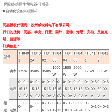
保险丝/接插件/继电器/传感器
■ 自动化设备集成测试
同惠授权代理商：苏州威锐科电子有限公司
我们的优势：
同惠、
泰克、日置、固纬、是德、海思、安柏、
艾德克
斯、
普源等
订购信息：
TH840
TH840
TH84
TH84
TH84
TH84
TH841
TH841
型号
1
2A
02
03
04
05
1
2
1000
1500
2000
功率
175W
350W
350W
175W
350W
W
W
W
0~
0~
0~
0~
0~
0~
0~
0~
0~
0~
0~
0~
0~
0~5
0~
0~5
电压
15
15
15
15
15
15
15
15
15
15
15
15
50
00
50
00
V
0V
V
0V
V
0V
V
0V
V
0V
V
0V
V
V
V
V
额
0~
0~
0~
0~
0~
0~
0~
0~
0~
0~
0~
0~
0~
0~1
0~
0~3
定
电流
30
30
6
60
12
12
18
18
24
24
1.5