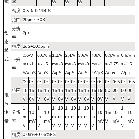
式
率
W
W
W
精度
0.5%+0.1%FS
范围
20μs ~ 60S
分辨
动
2μs
率
态
精度
2uS+100ppm
模
0.6A/
0.6A/m
1.2A/
2.4A/
3.6A/
4.8A/
0.3A/m
0.6A/m
式
上升
ms~1.
s~1.5
ms~3
ms~6
ms~9
ms~1
s~0.75
s~1.5
率
5A/ µS
A/ µS
A/µS
A/µS
A/µS
2A/µS
A/ µs
A/µs
0~
0~
0~
0~
0~
0~
0~
0~
0~
0~
0~
0~
0~
0~5
0~
0~5
范围
15
15
15
15
15
15
15
15
15
15
15
15
50
00
50
00
电
V
0V
V
0V
V
0V
V
0V
V
0V
V
0V
V
V
V
V
压
1
1
1
10
1
10
1
10
1
1
测
分辨
10
10
10
1m
10
10
m
m
m
m
m
m
m
m
m
m
量
率
mV
mV
mV
V
mV
mV
V
V
V
V
V
V
V
V
V
V
精度
0.08%+0.05%FS