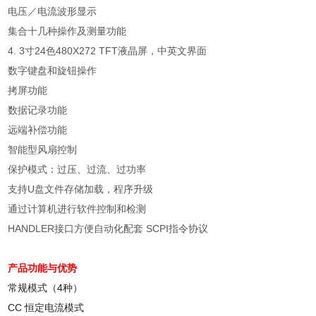
电压／电流波形显示
集合十几种操作及测量功能
4. 3
寸
24
色
480X272 TFT
液晶屏，中英文界面
数字键盘和旋钮操作
拷屏功能
数据记录功能
远端补偿功能
智能型风扇控制
保护模式：过压、过流、过功率
支持
U
盘文件存储加载，程序升级
通过计算机进行软件控制和检测
HANDLER
接口方便自动化配套
SCPI
指令协议
产品功能与优势
常规模式（
4
种）
CC
恒定电流模式