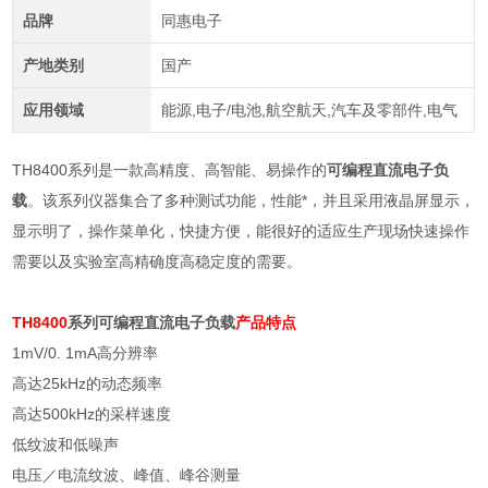
品牌
同惠电子
产地类别
国产
应用领域
能源,电子/电池,航空航天,汽车及零部件,电气
TH8400系列是一款高精度、高智能、易操作的
可编程直流电子负
载
。该系列仪器集合了多种测试功能，性能*，并且采用液晶屏显示，
显示明了，操作菜单化，快捷方便，能很好的适应生产现场快速操作
需要以及实验室高精确度高稳定度的需要。
TH8400
系列可编程直流
电子负载
产品特点
1mV/0. 1mA
高分辨率
高达
25kHz
的动态频率
高达
500kHz
的采样速度
低纹波和低噪声
电压／电流纹波、峰值、峰谷测量