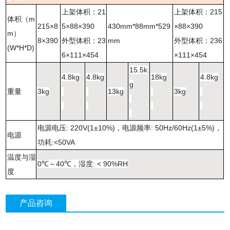
上架体积：
21
上架体积：
215
体积（
m
215×8
5×88×390
430mm*88mm*529
×88×390
m
）
8×390
外型体积：
23
mm
外型体积：
236
(W*H*D)
6×111×454
×111×454
15.5k
4.8kg
4.8kg
18kg
4.8kg
g
重量
3kg
13kg
3kg
电源电压
: 220V(1±10%)
，电源频率
: 50Hz/60Hz(1±5%)
，
电源
功耗
:<50VA
温度与湿
0
～
40
，湿度
: < 90%RH
℃
℃
度
产品咨询