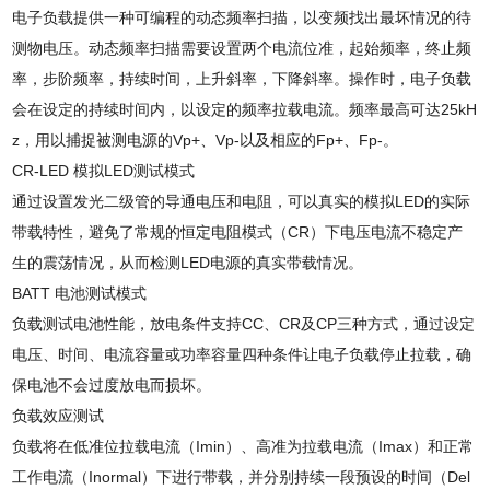
电子负载提供一种可编程的动态频率扫描，以变频找出最坏情况的待
测物电压。动态频率扫描需要设置两个电流位准，起始频率，终止频
率，步阶频率，持续时间，上升斜率，下降斜率。操作时，电子负载
会在设定的持续时间内，以设定的频率拉载电流。频率最高可达
25kH
z
，用以捕捉被测电源的
Vp+
、
Vp-
以及相应的
Fp+
、
Fp-
。
CR-LED
模拟
LED
测试模式
通过设置发光二级管的导通电压和电阻，可以真实的模拟
LED
的实际
带载特性，避免了常规的恒定电阻模式（
CR
）下电压电流不稳定产
生的震荡情况，从而检测
LED
电源的真实带载情况。
BATT
电池测试模式
负载测试电池性能，放电条件支持
CC
、
CR
及
CP
三种方式，通过设定
电压、时间、电流容量或功率容量四种条件让电子负载停止拉载，确
保电池不会过度放电而损坏。
负载效应测试
负载将在低准位拉载电流（
Imin
）、高准为拉载电流（
Imax
）和正常
工作电流（
Inormal
）下进行带载，并分别持续一段预设的时间（
Del