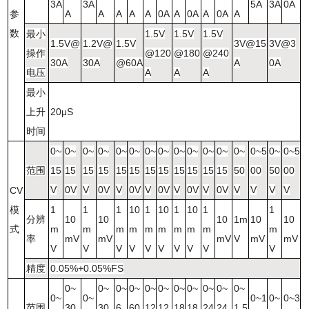
3A
3A
5A
3A
0A
参
A
A
A
A
A
0A
A
0A
A
0A
A
数
最小
1.5V
1.5V
1.5V
1.5V@
1.2V@
1.5V
3V@15
3V@3
操作
@120
@180
@240
30A
30A
@60A
A
0A
电压
A
A
A
最小
上升
20μS
时间
0~
0~
0~
0~
0~
0~
0~
0~
0~
0~
0~
0~
0~
0~5
0~
0~5
范围
15
15
15
15
15
15
15
15
15
15
15
15
50
00
50
00
V
0V
V
0V
V
0V
V
0V
V
0V
V
0V
V
V
V
V
CV
模
1
1
1
10
1
10
1
10
1
1
分辨
10
10
10
1m
10
10
式
m
m
m
m
m
m
m
m
m
m
率
mV
mV
mV
V
mV
mV
V
V
V
V
V
V
V
V
V
V
精度
0.05%+0.05%FS
0~
0~
0~
0~
0~
0~
0~
0~
0~
0~
0~
0~
0~
0~1
0~
0~3
范围
30
30
6
60
12
12
18
18
24
24
1.5