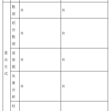
数
R
R
据
积
分
R
R
数
据
显
波
示
形
R
R
方
图
式
矢
量
R
R
分
析
柱