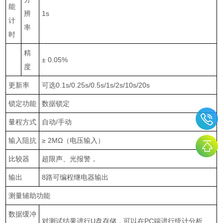
能
辨
1s
计
率
时
精
±
0.05%
度
更新率
可选
0.1s/0.25s/0.5s/1s/2s/10s/20s
锁定功能
数据锁定
量程方式
自动
/
手动
输入阻抗
≥
2M
Ω（电压输入）
比较器
超限声、光报警，
输出
8
路可编程继电器输出
测量辅助功能
数据缓冲
对测试结果进行
U
盘存储，可以在
PC
端进行统计分析