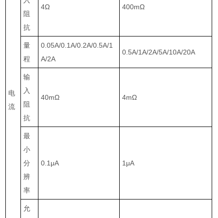
4
Ω
400m
Ω
阻
抗
量
0.05A/0.1A/0.2A/0.5A/1
0.5A/1A/2A/5A/10A/20A
程
A/2A
输
入
电
40m
Ω
4m
Ω
阻
流
抗
最
小
分
0.1
μ
A
1
μ
A
辨
率
允