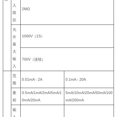
入
2M
Ω
阻
抗
允
1000V
（
1S
）
许
最
大
输
700V
（连续）
入
范
0.01mA - 2A
0.1mA - 20A
围
量
0.5mA/1mA/2mA/5mA/1
5mA/10mA/20mA/50mA/100
程
0mA/20mA
mA/200mA
输
入