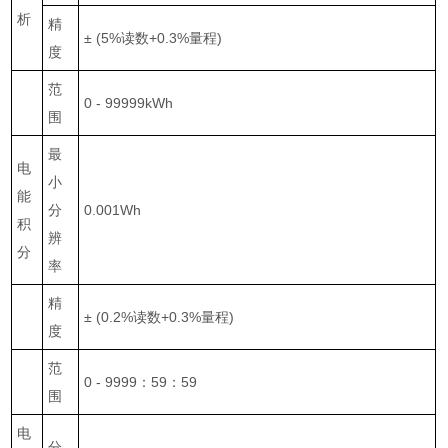
析
精
±
(5%
读数
+0.3%
量程
)
度
范
0 - 99999kWh
围
最
电
小
能
分
0.001Wh
积
辨
分
率
精
±
(0.2%
读数
+0.3%
量程
)
度
范
0 - 9999
：
59
：
59
围
电
分