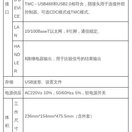
接
TMC - USB488
和
USB2.0
相符合，阴接头用于连接外部
EVI
口
控制器。可选
CDC
模式或
TMC
模式。
CE
LA
10/100BaseT
以太网，
8
引脚，通信稳定。
N
HA
ND
8
路继电器输出，用于比较信号的结果输出
LE
R
存储
USB
波形、设置文件
电源供应
AC220V
±
10%
，
50/60Hz
±
5%
，软电源开关
工
作
236mm*154mm*475.5mm
（含外套）
体
尺
积
寸