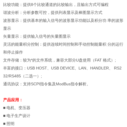
比较功能：提供
8
个比较通道的比较输出，且输出方式可编程
谐波分析：分析参数可控，提供列表显示及棒图显示方式
波形显示：提供基本的输入信号的波形显示功能以及积分功 率的波形
显示
矢量显示：提供输入信号的矢量图显示
灵活的能量积分控制：提供连续时间控制和手动控制能量积 分的运行
和停止操作
文件存储：较为*的文件系统，兼容大部分
U
盘使用（
FAT
格式）
;
丰富的接口：
USB HOST
、
USB DEVICE
、
LAN
、
HANDLER
、
RS2
32/RS485
（二选一）
;
通讯协议：支持
SCPI
指令集及
ModBus
指令解析。
产品应用：
■
电机、变压器
■
电子生产设计
■
照明