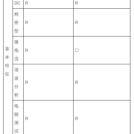
DC
R
R
精
密
R
R
型
微
基
电
R
☐
本
流
特
谐
征
波
R
R
分
析
电
能
R
R
测
试