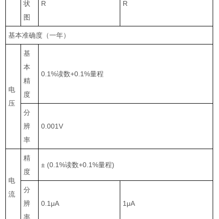
状
R
R
图
基本准确度（一年）
基
本
0.1%
读数
+0.1%
量程
精
电
度
压
分
辨
0.001V
率
精
±
(0.1%
读数
+0.1%
量程
)
度
电
分
流
辨
0.1
μ
A
1
μ
A
率