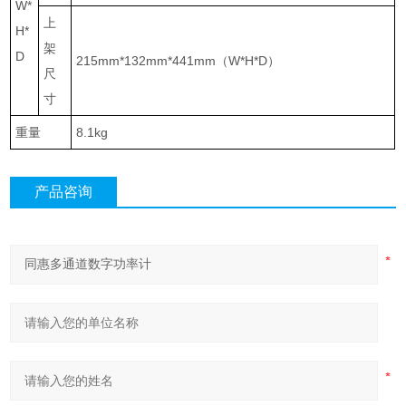
W*
上
H*
架
D
215mm*132mm*441mm
（
W*H*D
）
尺
寸
重量
8.1kg
产品咨询