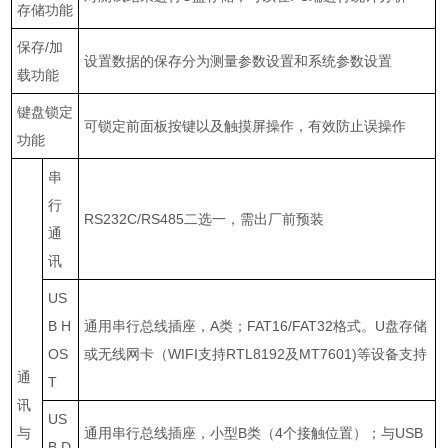
存储功能
保存
/
加
设置数据的保存分为测量参数设置和系统参数设置
载功能
键盘锁定
可锁定前面板按键以及触摸屏操作，有效防止误操作
功能
串
行
RS232C/RS485
二选一，需出厂前预装
通
讯
US
B H
通用串行总线插座，
A
类；
FAT16/FAT32
格式。
U
盘存储
OS
或无线网卡（
WIFI
支持
RTL8192
及
MT7601)
等设备支持
通
T
讯
US
与
通用串行总线插座，小型
B
类（
4
个接触位置）；与
USB
B D