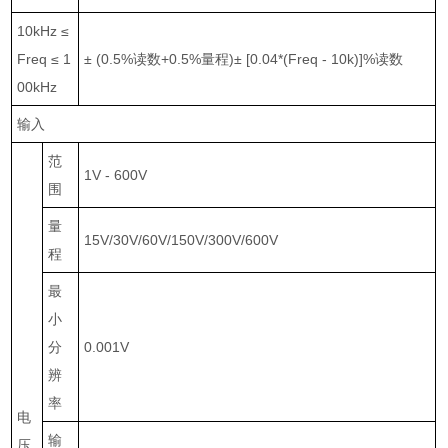
10kHz
≤
Freq
≤
1
±
(0.5%
读数
+0.5%
量程
)
±
[0.04*(Freq - 10k)]%
读数
00kHz
输入
范
1V - 600V
围
量
15V/30V/60V/150V/300V/600V
程
最
小
分
0.001V
辨
率
电
输
压