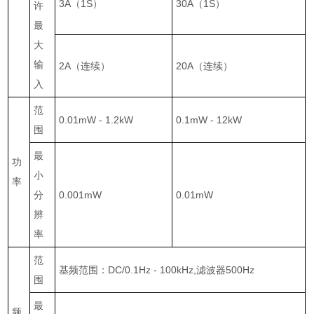
3A
（
1S
）
30A
（
1S
）
许
最
大
输
2A
（连续）
20A
（连续）
入
范
0.01mW - 1.2kW
0.1mW - 12kW
围
最
功
小
率
分
0.001mW
0.01mW
辨
率
范
基频范围：
DC/0.1Hz - 100kHz,
滤波器
500Hz
围
最
频