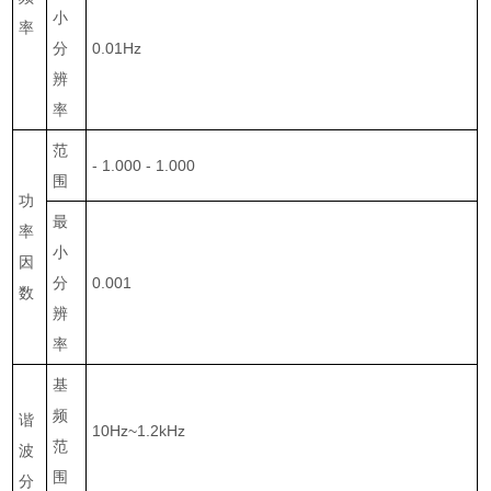
小
率
分
0.01Hz
辨
率
范
- 1.000 - 1.000
围
功
最
率
小
因
分
0.001
数
辨
率
基
频
谐
10Hz~1.2kHz
范
波
围
分