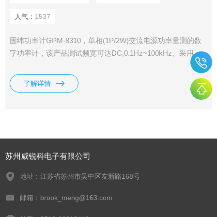
人气：
1537
固纬功率计GPM-8310，单相(1P/2W)交流电源功率量测的数
字功率计，该产品测试频宽可达DC,0.1Hz~100kHz、采用
16bits A/D、取样率300kHz。使用5” TFT LCD显示屏、5位数
量测显示、提供25种功率量测上相关参数，以及有高精准度的
了解详情
量测能力；并同时具有波形显示(电压/电流/功率)的能力、积分
量测功能、各阶谐波量测及分析、外部感应器输入端子、多样
的通讯接口…等。
苏州威锐科电子有限公司
地址：江苏省苏州市吴中区友新路168号
邮箱：brook_meng@163.com