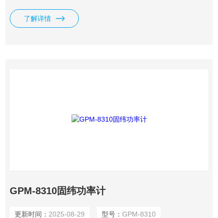
测显示、提供19种功率量测上相关参数、积分量测功能，并具
有高精准的电压/电流/功率量测能力、前/后面板输入端子、多
了解详情
样的通讯接口…等，来协助使用者达成清晰、便捷、准确的功
率量测。
GPM-8310固纬功率计
更新时间：
2025-08-29
型号：
GPM-8310