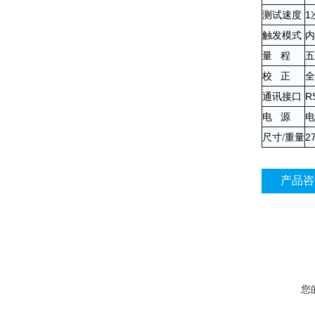
测试速度
1
触发模式
内
量
程
五
校
正
全
通讯接口
R
电
源
电
尺寸
/
重量
2
产品咨
您