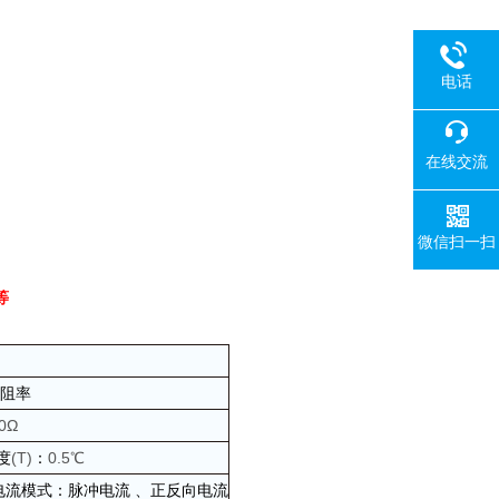
电话
在线交流
微信扫一扫
等
阻率
0Ω
度
(T)
：
0.5℃
电流模式：脉冲电流
、正反向电流