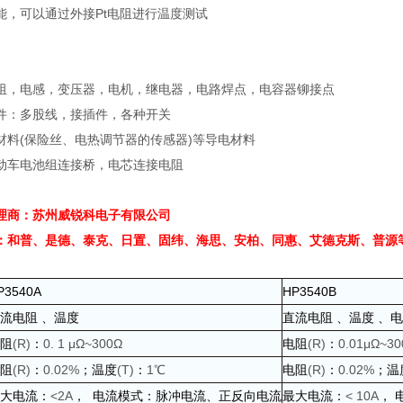
能，可以通过外接
Pt
电阻进行温度测试
阻，电感，变压器，电机，继电器，电路焊点，电容器铆接点
件：多股线，接插件，各种开关
材料
(
保险丝、电热调节器的传感器
)
等导电材料
动车电池组连接桥，电芯连接电阻
理商：苏州威锐科电子有限公司
：和普、是德、泰克、日置、固纬、海思、安柏、同惠、艾德克斯、普源
P3540A
HP3540B
流电阻
、温度
直流电阻
、温度
、电
阻
(R)
：
0. 1 μΩ~300Ω
电阻
(R)
：
0.01μΩ~30
阻
(R)
：
0.02%
；温度
(T)
：
1℃
电阻
(R)
：
0.02%
；温
大电流：
<2A
，
电流模式：脉冲电流、正反向电流
最大电流：
< 10A
，