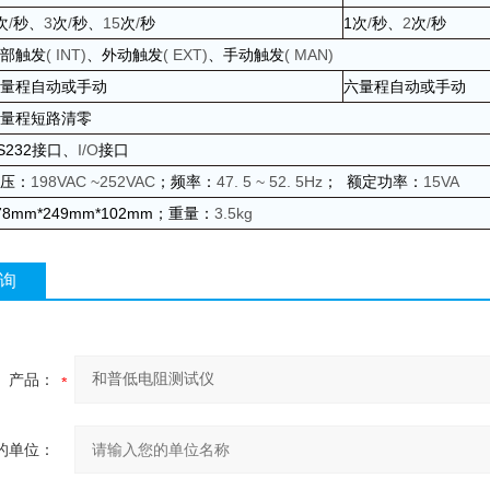
次
/
秒、
3
次
/
秒、
15
次
/
秒
1
次
/
秒、
2
次
/
秒
部触发
( INT)
、外动触发
( EXT)
、手动触发
( MAN)
量程自动或手动
六量程自动或手动
量程短路清零
S232
接口、
I/O
接口
压：
198VAC ~252VAC
；频率：
47. 5 ~ 52. 5Hz
；
额定功率：
15VA
78mm*249mm*102mm
；重量：
3.5kg
询
产品：
的单位：