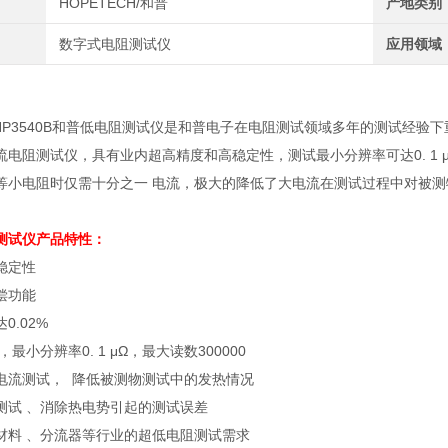
HOPETECH/和普
产地类别
数字式电阻测试仪
应用领域
A/ HP3540B和普低电阻测试仪是和普电子在电阻测试领域多年的测试
流电阻测试仪，具有业内超高精度和高稳定性，测试最小分辨率可达0. 1 
等小电阻时仅需十分之一 电流，极大的降低了大电流在测试过程中对被
测试仪
产品特性：
稳定性
偿功能
达
0.02%
 ，最小分辨率
0. 1 μΩ
，最大读数
300000
电流测试，
降低被测物测试中的发热情况
测试 、消除热电势引起的测试误差
材料 、分流器等行业的超低电阻测试需求