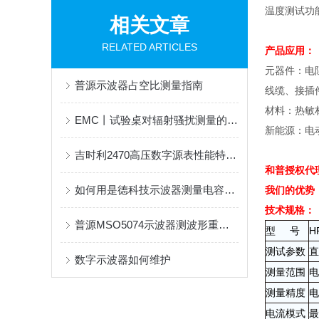
温度测试功
相关文章
RELATED ARTICLES
产品应用：
元器件：电
普源示波器占空比测量指南
线缆、接插
材料：热敏
EMC丨试验桌对辐射骚扰测量的影响
新能源：电
吉时利2470高压数字源表性能特点及应用介绍
和普授权代
如何用是德科技示波器测量电容值？
我们的优势
技术规格：
普源MSO5074示波器测波形重影问题解析及解决方案
型
号
H
测试参数
直
数字示波器如何维护
测量范围
电
测量精度
电
电流模式
最