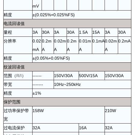
mV
精度
±(0.025%+0.025%FS)
电流回读值
量程
3A
30A
3A
30A
1.5A
15A
3A
30A
分辨率
0.02
0.2m
0.02m
0.2m
0.01m
0.1mA
0.02m
0.2mA
mA
A
A
A
A
A
精度
±(0.05%+0.05%FS)
纹波回读值
范围（
R/I
）
------
150V/30A
500V/15A
150V/30A
带宽
-------
10Hz~250kHz
精度
±1%
保护范围
过功率保护带
158W
210W
宽
过电流保护
32A
16A
32A