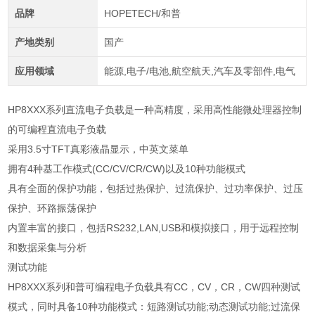
品牌
HOPETECH/和普
产地类别
国产
应用领域
能源,电子/电池,航空航天,汽车及零部件,电气
HP8XXX
系列直流电子负载是一种高精度，采用高性能微处理器控制
的可编程直流电子负载
采用
3.5
寸
TFT
真彩液晶显示，中英文菜单
拥有
4
种基工作模式
(CC/CV/CR/CW)
以及
10
种功能模式
具有全面的保护功能，包括过热保护、过流保护、过功率保护、过压
保护、环路振荡保护
内置丰富的接口，包括
RS232,LAN,USB
和模拟接口，用于远程控制
和数据采集与分析
测试功能
HP8XXX系列和普可编程电子负载具有CC，CV，CR，CW四种测试
模式，同时具备10种功能模式：短路测试功能;动态测试功能;过流保