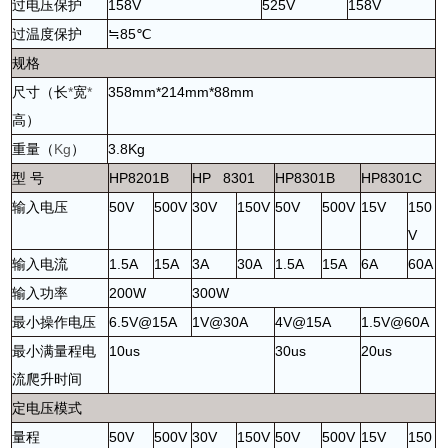
过电压保护
158V
525V
158V
过温度保护
≒85℃
规格
尺寸（长
*
宽
*
358mm*214mm*88mm
高）
重量（
Kg
）
3.8Kg
型
号
HP8201B
HP 8301
HP8301B
HP8301C
输入电压
50V
500V
30V
150V
50V
500V
15V
150
V
输入电流
1.5A
15A
3A
30A
1.5A
15A
6A
60A
输入功率
200W
300W
最小操作电压
6.5V@15A
1V@30A
4V@15A
1.5V@60A
最小满量程电
10us
30us
20us
流爬升时间
定电压模式
量程
50V
500V
30V
150V
50V
500V
15V
150