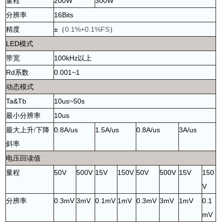
量程
200W
300W
分辨率
16Bits
精度
±
（
0.1%+0.1%FS
）
LED
模式
带宽
100kHz
以上
Rd
系数
0.001~1
动态模式
Ta&Tb
10us~50s
最小分辨率
10us
最大上升
/
下降
0.8A/us
1.5A/us
0.8A/us
3A/us
斜率
电压回读值
量程
50V
500V
15V
150V
50V
500V
15V
150
V
分辨率
0.3mV
3mV
0.1mV
1mV
0.3mV
3mV
1mV
0.1
mV