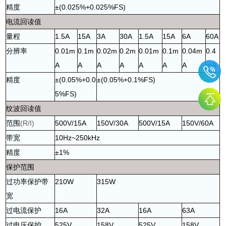
精度
±(0.025%+0.025%FS)
电流回读值
量程
1.5A
15A
3A
30A
1.5A
15A
6A
60A
分辨率
0.01m
0.1m
0.02m
0.2m
0.01m
0.1m
0.04m
0.4
A
A
A
A
A
A
A
mA
精度
±(0.05%+0.0
±(0.05%+0.1%FS)
5%FS)
纹波回读值
范围
(R/I)
500V/15A
150V/30A
500V/15A
150V/60A
带宽
10Hz~250kHz
精度
±1%
保护范围
过功率保护带
210W
315W
宽
过电流保护
16A
32A
16A
63A
过电压保护
525V
158V
525V
158V