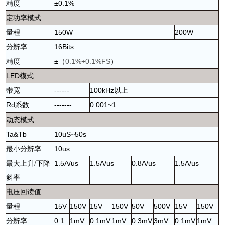
精度
±0.1%
定功率模式
量程
150W
200W
分辨率
16Bits
精度
±
（
0.1%+0.1%FS
）
LED
模式
带宽
------
100kHz
以上
Rd
系数
-------
0.001~1
动态模式
Ta&Tb
10uS~50s
最小分辨率
10us
最大上升
/
下降
1.5A/us
1.5A/us
0.8A/us
1.5A/us
斜率
电压回读值
量程
15V
150V
15V
150V
50V
500V
15V
150V
分辨率
0.1
1mV
0.1mV
1mV
0.3mV
3mV
0.1mV
1mV