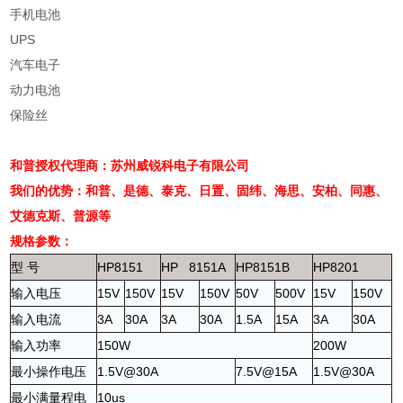
手机电池
UPS
汽车电子
动力电池
保险丝
和普授权代理商：苏州威锐科电子有限公司
我们的优势：和普、是德、泰克、日置、固纬、海思、安柏、
同惠、
艾德克斯、普源等
规格参数：
型
号
HP8151
HP 8151A
HP8151B
HP8201
输入电压
15V
150V
15V
150V
50V
500V
15V
150V
输入电流
3A
30A
3A
30A
1.5A
15A
3A
30A
输入功率
150W
200W
最小操作电压
1.5V@30A
7.5V@15A
1.5V@30A
最小满量程电
10us