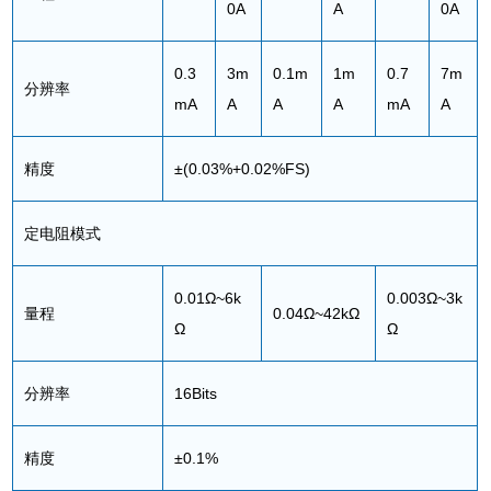
0A
A
0A
0.3
3m
0.1m
1m
0.7
7m
分辨率
mA
A
A
A
mA
A
精度
±(0.03%+0.02%FS)
定电阻模式
0.01Ω~6k
0.003Ω~3k
量程
0.04Ω~42kΩ
Ω
Ω
分辨率
16Bits
精度
±0.1%