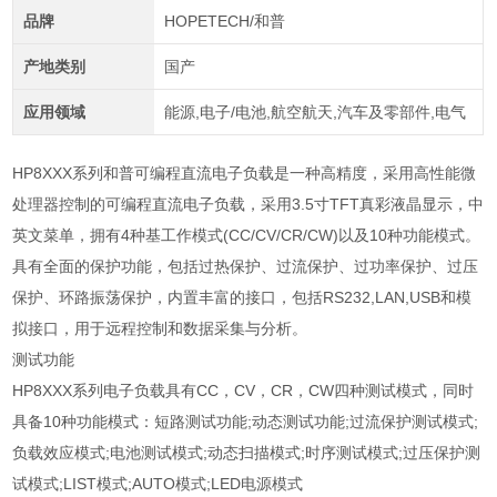
品牌
HOPETECH/和普
产地类别
国产
应用领域
能源,电子/电池,航空航天,汽车及零部件,电气
HP8XXX系列和普可编程直流电子负载是一种高精度，采用高性能微
处理器控制的可编程直流电子负载，采用3.5寸TFT真彩液晶显示，中
英文菜单，拥有4种基工作模式(CC/CV/CR/CW)以及10种功能模式。
具有全面的保护功能，包括过热保护、过流保护、过功率保护、过压
保护、环路振荡保护，内置丰富的接口，包括RS232,LAN,USB和模
拟接口，用于远程控制和数据采集与分析。
测试功能
HP8XXX
系列电子负载具有
CC
，
CV
，
CR
，
CW
四种测试模式，同时
具备
10
种功能模式：短路测试功能
;
动态测试功能
;
过流保护测试模式
;
负载效应模式
;
电池测试模式
;
动态扫描模式
;
时序测试模式
;
过压保护测
试模式
;LIST
模式
;AUTO
模式
;LED
电源模式