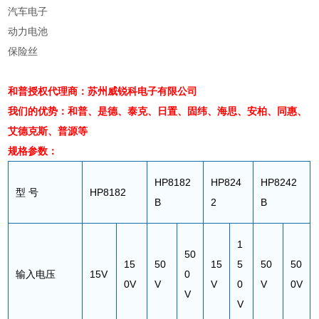
汽车电子
动力电池
保险丝
和普授权代理商：苏州威锐科电子有限公司
我们的优势：和普、是德、泰克、日置、固纬、海思、安柏、
同惠、
艾德克斯、普源等
规格参数：
HP8182
HP824
HP8242
型
号
HP8182
B
2
B
1
50
15
50
15
5
50
50
输入电压
15V
0
0V
V
V
0
V
0V
V
V