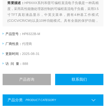
简要描述：
HP8XXX系列和普可编程直流电子负载是一种高精
度，采用高性能微处理器控制的可编程直流电子负载，采用3.5
寸TFT真彩液晶显示，中英文菜单，拥有4种基工作模式
(CC/CV/CR/CW)以及10种功能模式。具有全面的保护功能，
包括过热保护、过流保护、过功率保护、过压保护、环路振荡
保护，内置丰富的接口，包括RS232,LAN,USB和模拟接口，
产品型号：
HP8322B-M
用于远程控制和数据采集与分析。
厂商性质：
代理商
更新时间：
2025-08-31
访 问 量：
888
产品咨询
联系我们
产品分类
PRODUCT CATEGORY