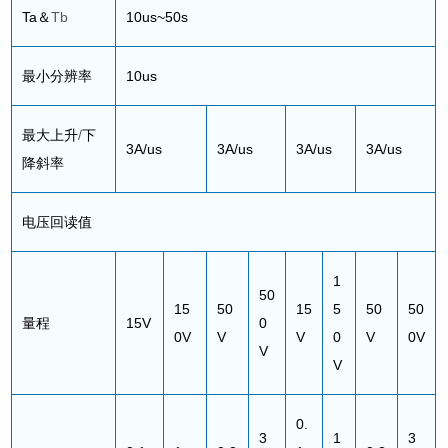
Ta
＆
Tb
10us~50s
最小分辨率
10us
最大上升
/
下
3A/us
3A/us
3A/us
3A/us
降斜率
电压回读值
1
50
15
50
15
5
50
50
量程
15V
0
0V
V
V
0
V
0V
V
V
0.
3
1
3