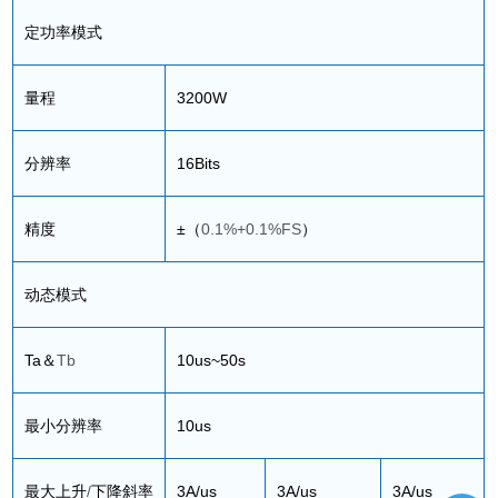
定功率模式
量程
3200W
分辨率
16Bits
精度
±
（
0.1%+0.1%FS
）
动态模式
Ta
＆
Tb
10us~50s
最小分辨率
10us
最大上升
/
下降斜率
3A/us
3A/us
3A/us