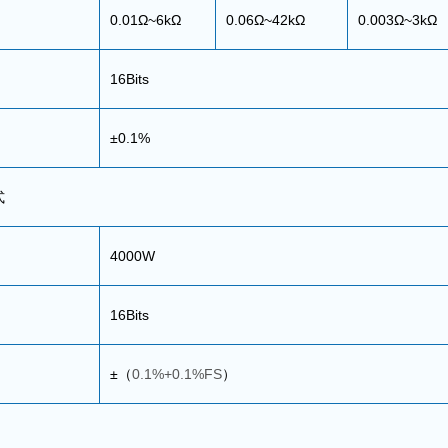
0.01Ω~6kΩ
0.06Ω~42kΩ
0.003Ω~3kΩ
16Bits
±0.1%
式
4000W
16Bits
±
（
0.1%+0.1%FS
）