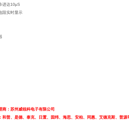
步进达
10μS
电阻实时显示
器
理商：苏州威锐科电子有限公司
：和普、是德、泰克、日置、固纬、海思、安柏、
同惠、
艾德克斯、普源