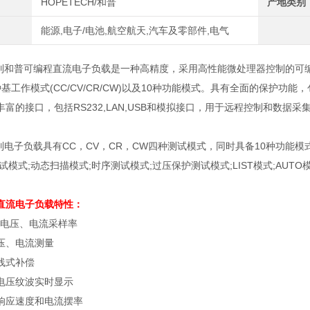
HOPETECH/和普
产地类别
能源,电子/电池,航空航天,汽车及零部件,电气
X系列和普可编程直流电子负载是一种高精度，采用高性能微处理器控制的可编
基工作模式(CC/CV/CR/CW)以及10种功能模式。具有全面的保护
富的接口，包括RS232,LAN,USB和模拟接口，用于远程控制和数据采
列电子负载具有
CC
，
CV
，
CR
，
CW
四种测试模式，同时具备
10
种功能模
试模式
;
动态扫描模式
;
时序测试模式
;
过压保护测试模式
;LIST
模式
;AUTO
直流电子负载
特性：
电压、电流采样率
压、电流测量
线式补偿
电压纹波实时显示
响应速度和电流摆率