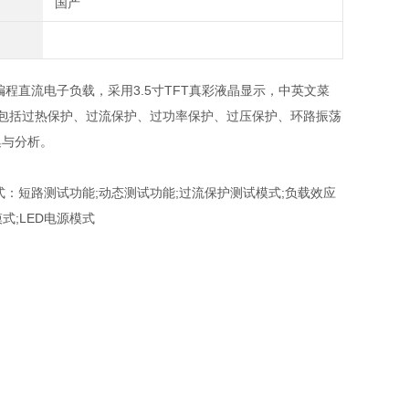
国产
程直流电子负载，采用3.5寸TFT真彩液晶显示，中英文菜
功能，包括过热保护、过流保护、过功率保护、过压保护、环路振荡
集与分析。
式：短路测试功能
;
动态测试功能
;
过流保护测试模式
;
负载效应
模式
;LED
电源模式