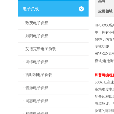
品牌
电子负载
应用领域
致茂电子负载
HP8XX
单，拥有4种
鼎阳电子负载
保护，内置丰
测试功能
艾德克斯电子负载
HP8XXX
系
模式
;
电池测
固纬电子负载
吉时利电子负载
和普可编程
500kHz
高速
普源电子负载
高精准度电
配备远程四
同惠电子负载
电流纹波、
快速的环路
和普电子负载