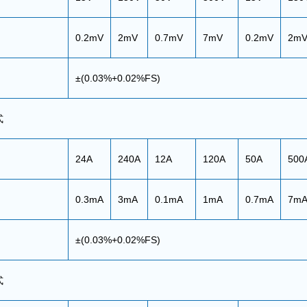
0.2mV
2mV
0.7mV
7mV
0.2mV
2m
±(0.03%+0.02%FS)
式
24A
240A
12A
120A
50A
500
0.3mA
3mA
0.1mA
1mA
0.7mA
7m
±(0.03%+0.02%FS)
式