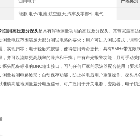
知用电子
产地类别
能源,电子/电池,航空航天,汽车及零部件,电气
是具有浮地测量功能的高压差分探头。其带宽最高达
列知用高压差分探头
动测量电压范围满足大部分测试电路的要求；用户可进入测试模式，调整
置，实现归零；电子轻触式按键，使得使用寿命更长；具有
5MHz
带宽限
量，并可以滤除更高频率的噪声和干扰；带有声光报警功能，且可手动关
；探头配备标准的
BNC
输出接口，可与任何厂家的示波器配合使用（要求
，测量被测电路波形；自动保存功能，防止掉电后用户重复操作。探头具
以
准确高速地测量差分
电压信号。可广泛用于开关电源﹑变频器﹑电子镇
量
计