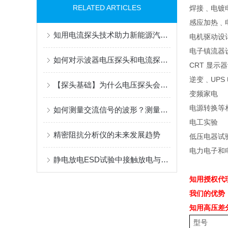
RELATED ARTICLES
焊接﹑电镀
感应加热﹑
知用电流探头技术助力新能源汽车行业发展
电机驱动设
电子镇流器
如何对示波器电压探头和电流探头进行偏移校正？
CRT
显示器
逆变﹑
UPS
【探头基础】为什么电压探头会有降额曲线（Derating Curve）指标
变频家电
电源转换等
如何测量交流信号的波形？测量交流信号的指标有哪些？
电工实验
精密阻抗分析仪的未来发展趋势
低压电器试
电力电子和
静电放电ESD试验中接触放电与空气放电的区别
知用授权代
我们的优势
知用高压差
型号