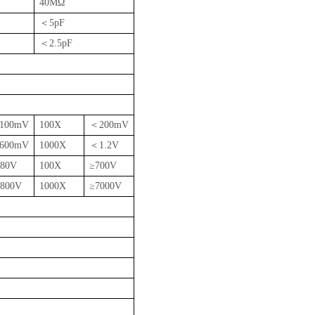
40M
Ω
＜
5pF
＜
2.5pF
100mV
100X
＜
200mV
600mV
1000X
＜
1.2V
280V
100X
≥
700V
2800V
1000X
≥
7000V