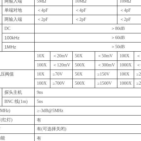
两输入端
5M
Ω
10M
Ω
10M
Ω
单端对地
＜
4pF
＜
4pF
＜
4pF
两输入端
＜
2pF
＜
2pF
＜
2pF
DC
＞
80dB
100kHz
＞
60dB
1MHz
＞
50dB
10X
＜
20mV
50X
＜
50mV
100X
＜
100X
＜
120mV
500X
＜
300mV
1000X
＜
电压阀值
10X
≥
70V
50X
≥
150V
100X
≥
100X
≥
700V
500X
≥
1500V
1000X
≥
探头主机
9ns
BNC
线
(1m)
5ns
5MHz)
≥
-3dB@5MHz
灯
(
红灯
)
有
声
有
(
可选择关闭
)
功能
有