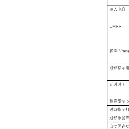
输入电容
CMRR
噪声
(Vrms)
过载指示
延时时间
带宽限制
(
过载指示
过载报警
自动保存