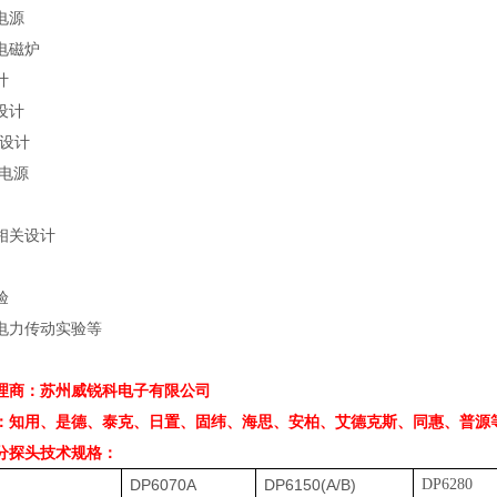
电源
电磁炉
计
设计
设计
电源
相关设计
验
电力传动实验等
理商：苏州威锐科电子有限公司
：知用、是德、泰克、日置、固纬、海思、安柏、艾德克斯、同惠、普源
分探头
技术规格：
DP6070A
DP6150(A/B)
DP6280