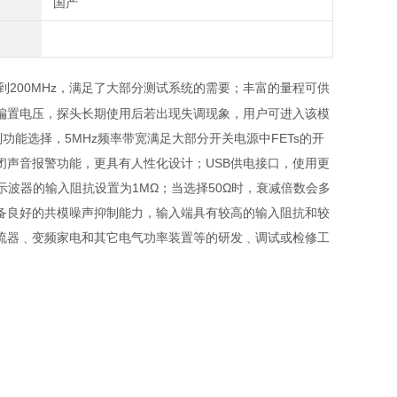
国产
到
200MHz
，满足了大部分测试系统的需要；丰富的量程可供
偏置电压，探头长期使用后若出现失调现象，用户可进入该模
制功能选择，
5MHz
频率带宽满足大部分开关电源中
FETs
的开
闭声音报警功能，更具有人性化设计；
USB
供电接口，使用更
示波器的输入阻抗设置为
1M
Ω；当选择
50
Ω时，衰减倍数会多
备良好的共模噪声抑制能力，输入端具有较高的输入阻抗和较
流器﹑变频家电和其它电气功率装置等的研发﹑调试或检修工