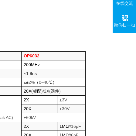
在线交流
微信扫一扫
OP6032
200MHz
≤1.8ns
≤
±
2%
（
0~40
℃）
20X(
标配
)/2X(
选件
)
2X
±
3V
20X
±
30V
eak AC)
±
60kV
2X
1M
Ω
//16pF
20X
1M
Ω
//6pF