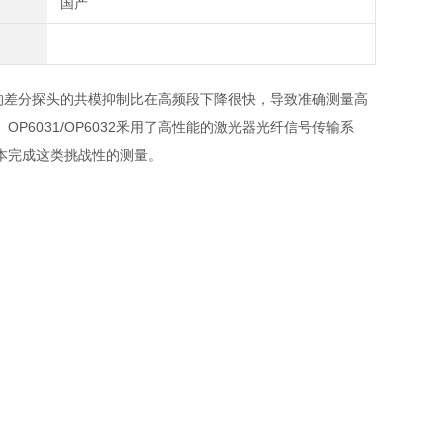
国产
传统的差分探头的共模抑制比在高频段下降很快，导致准确测量高
6031/OP6032釆用了高性能的激光器光纤信号传输系
本完成这类挑战性的测量。