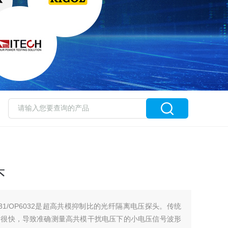
头
31/OP6032是超高共模抑制比的光纤隔离电压探头。传统
降很快，导致准确测量高共模干扰电压下的小电压信号波形