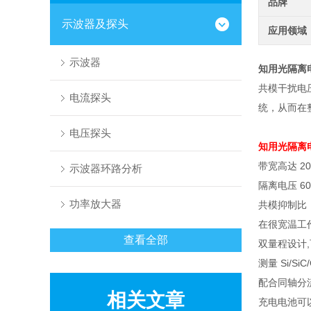
品牌
示波器及探头
应用领域
示波器
知用光隔离
共模干扰电
电流探头
统，从而在
电压探头
知用光隔离
带宽高达
20
示波器环路分析
隔离电压
60
功率放大器
共模抑制比
在很宽温工
查看全部
双量程设计
,
测量
Si/SiC
配合同轴分
相关文章
充电电池可