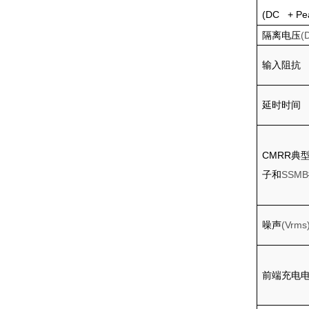
(DC + Pe
隔离电压
(
输入阻抗
延时时间
CMRR
典
子和
SSMB
噪声
(Vrms
前端充电