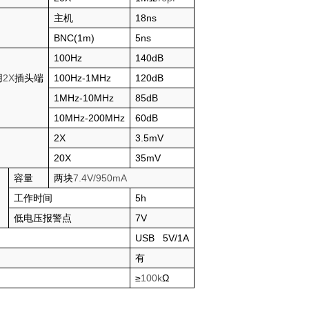
主机
18ns
BNC(1m)
5ns
100Hz
140dB
用
2X
插头端
100Hz-1MHz
120dB
1MHz-10MHz
85dB
10MHz-200MHz
60dB
2X
3.5mV
20X
35mV
容量
两块
7.4V/950mA
工作时间
5h
低电压报警点
7V
USB 5V/1A
有
≥
100k
Ω