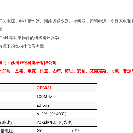
开关电源﹑电机驱动器、新能源逆变器、变频器﹑照明电源﹑变频家电和
试
/GaN
等功率器件的栅极电压驱动。
情况下的差模小信号测量
理商：苏州威锐科电子有限公司
：知用、是德、泰克、日置、固纬、海思、安柏、艾德克斯、同惠、普源
OP6031
100MHz
≤3.5ns
≤
±
2%
（
0~40
℃）
衰减比
)
20X(
标配
)/2X(
选件
)
测量电压
2X
±
3V