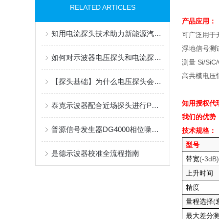
RELATED ARTICLES
产品应用：
知用电流探头技术助力新能源汽车行业发展
可广泛用于
浮地信号测
如何对示波器电压探头和电流探头进行偏移校正？
测量
Si/SiC
高共模电压
【探头基础】为什么电压探头会有降额曲线（Derating Curve）指标
知用授权代
泰克示波器配合近场探头进行PCB电磁干扰（EMI）定位
我们的优势
普源信号发生器DG4000相位噪声降低技巧
技术规格：
型号
是德示波器校准全流程指南
带宽
(-3dB)
上升时间
精度
量程选择
(
最大差分