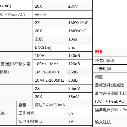
ak AC)
20X
±
30V
DC + Peak AC)
±
60kV
2X
1M
Ω
//16pF
20X
1M
Ω
//6pF
主机
18ns
BNC(1m)
5ns
型号
100Hz
140dB
带宽
(-3dB)
型值
(
使用
2X
插头端
100Hz-1MHz
120dB
上升时间
插座
)
1MHz-10MHz
85dB
精度
10MHz-200MHz
60dB
量程选择
(
衰减比
)
2X
3.5mV
)
最大差分测量电压
20X
35mV
(DC + Peak AC)
容量
两块
7.4V/950mA
隔离电压
(DC + P
电池
工作时间
5h
低电压报警点
7V
输入阻抗