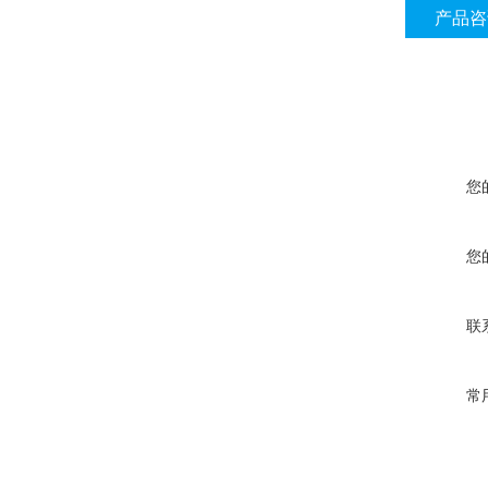
产品咨
您
您
联
常