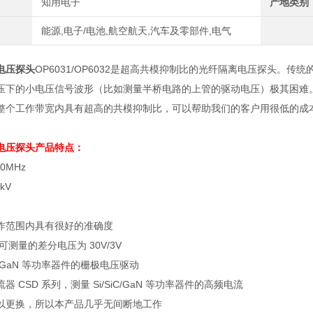
知用电子
产地类别
能源,电子/电池,航空航天,汽车及零部件,电气
电压探头
OP6031/OP6032是超高共模抑制比的光纤隔离电压探头。
压下的小电压信号波形（比如测量半桥电路的上管的驱动电压）极其困难。OP
整个工作带宽内具有超高的共模抑制比，可以帮助我们的客户用很低的成
电压探头
产品特点：
0MHz
kV
作范围内具有很好的准确度
可测量的差分电压为
30V/3V
/GaN
等功率器件的栅极电压驱动
流器
CSD
系列，测量
Si/SiC/GaN
等功率器件的高频电流
以更换，所以本产品几乎无间断地工作