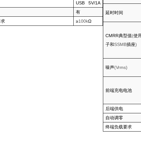
USB 5V/1A
有
延时时间
要求
≥
100k
Ω
CMRR
典型值
(
使
子和
SSMB
插座
)
噪声
(Vrms)
前端充电电池
后端供电
自动调零
终端负载要求