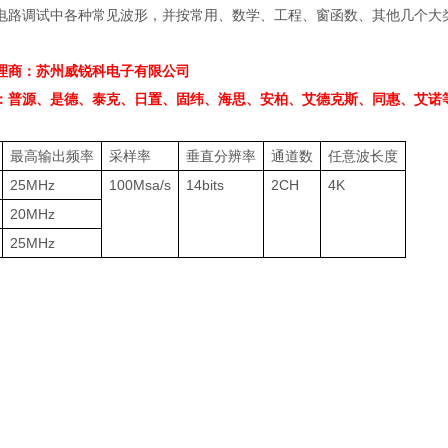
电路调试中各种常见波形，并按常用、数学、工程、窗函数、其他几个大
理商：苏州威锐科电子有限公司
：普源、是德、泰克、日置、固纬、海思、安柏、艾德克斯、同惠、艾诺
最高输出频率
采样率
垂直分辨率
通道数
任意波长度
25MHz
100Msa/s
14bits
2CH
4K
20MHz
25MHz