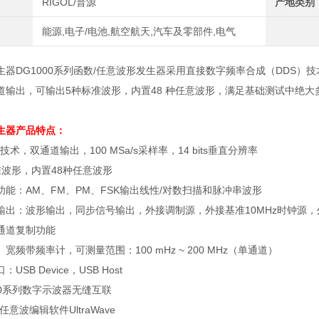
RIGOL/普源
产地类别
能源,电子/电池,航空航天,汽车及零部件,电气
生器DG1000系列函数/任意波形发生器采用直接数字频率合成（DDS
道输出，可输出5种标准波形，内置48 种任意波形，满足基础测试中绝大
生器
产品特点：
技术，双通道输出，
100 MSa/s
采样率，
14 bits
垂直分辨率
准波形，内置
48
种任意波形
功能：
AM
、
FM
、
PM
、
FSK
输出线性
/
对数扫描和脉冲串波形
输出：波形输出，同步信号输出，外接调制源，外接基准
10MHz
时钟源，
通道复制功能
、宽频带频率计，可测量范围：
100 mHz ~ 200 MHz
（单通道）
口：
USB Device
，
USB Host
0
系列数字示波器无缝互联
的任意波编辑软件
UltraWave