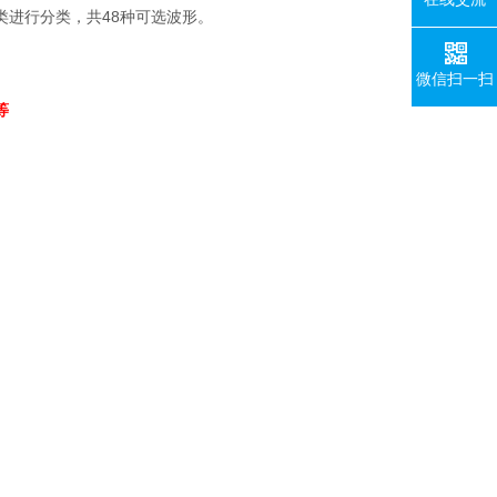
类进行分类，共
48
种可选波形。
微信扫一扫
等