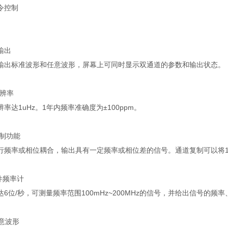
令控制
输出
输出标准波形和任意波形，屏幕上可同时显示双通道的参数和输出状态。
辨率
辨率达
1uHz
。
1
年内频率准确度为
±100ppm
。
制功能
行频率或相位耦合，输出具有一定频率或相位差的信号。通道复制可以将
件频率计
达
6
位
/
秒，可测量频率范围
100mHz~200MHz
的信号，并给出信号的频率
意波形