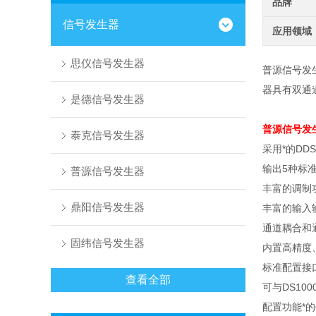
品牌
信号发生器
应用领域
思仪信号发生器
普源信号发
器具有双通
是德信号发生器
普源信号发
泰克信号发生器
采用*的
DDS
输出
5
种标
普源信号发生器
丰富的调制
鼎阳信号发生器
丰富的输入
通道耦合和
固纬信号发生器
内置高精度
标准配置接
查看全部
可与
DS100
配置功能*