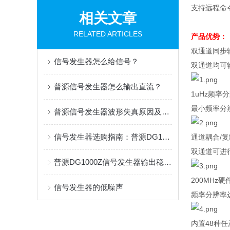
支持远程命
相关文章
RELATED ARTICLES
产品优势：
双通道同步
信号发生器怎么给信号？
双通道均可
普源信号发生器怎么输出直流？
1uHz
频率分
最小频率分
普源信号发生器波形失真原因及解决方法
信号发生器选购指南：普源DG1000Z与鼎阳SDG2000X全面对比
通道耦合
/
复
双通道可进
普源DG1000Z信号发生器输出稳定1kHz正弦波设置指南
200MHz
硬
信号发生器的低噪声
频率分辨率
内置
48
种任