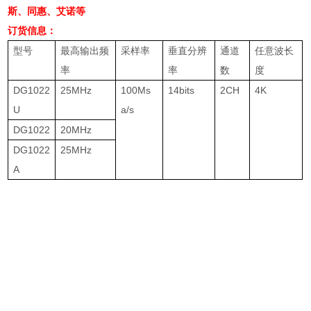
斯、同惠、艾诺等
订货信息：
型号
最高输出频
采样率
垂直分辨
通道
任意波长
率
率
数
度
DG1022
25MHz
100Ms
14bits
2CH
4K
U
a/s
DG1022
20MHz
DG1022
25MHz
A