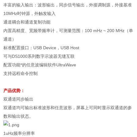
丰富的输入输出：波形输出，同步信号输出，外接调制源，外接基准
10MHz
时钟源，外触发输入
通道耦合和通道复制功能
内置高精度、宽频带频率计，可测量范围：
100 mHz ~ 200 MHz
（单
通道）
标准配置接口：
USB Device
，
USB Host
可与
DS1000
系列数字示波器无缝互联
配置功能*的任意波编辑软件
UltraWave
支持远程命令控制
产品优势：
双通道同步输出
双通道均可输出标准波形和任意波形，屏幕上可同时显示双通道的参
数和输出状态。
1uHz
频率分辨率