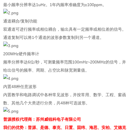
最小频率分辨率达
1uHz
。
1
年内频率准确度为
±100ppm
。
通道耦合
/
复制功能
双通道可进行频率或相位耦合，输出具有一定频率或相位差的信号。
通道复制可以将
1
个通道的波形参数复制到另一个通道。
200MHz
硬件频率计
频率分辨率达
6
位
/
秒，可测量频率范围
100mHz~200MHz
的信号，并
给出信号的频率、周期、占空比和脉宽测量值。
内置
48
种任意波形
内置教学和电路调试中各种常见波形，并按常用、数学、工程、窗函
数、其他几个大类进行分类，共
48
种可选波形。
普源授权代理商：苏州威锐科电子有限公司
我们的优势：普源、是德、泰克、日置、固纬、海思、安柏、艾德克