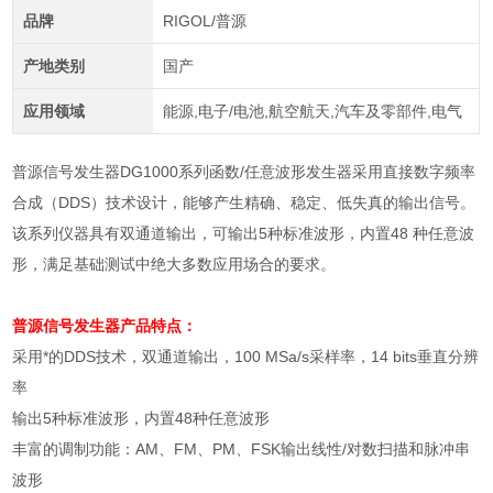
品牌
RIGOL/普源
产地类别
国产
应用领域
能源,电子/电池,航空航天,汽车及零部件,电气
普源信号发生器DG1000系列函数/任意波形发生器采用直接数字频率
合成（DDS）技术设计，能够产生精确、稳定、低失真的输出信号。
该系列仪器具有双通道输出，可输出5种标准波形，内置48 种任意波
形，满足基础测试中绝大多数应用场合的要求。
普源信号发生器
产品特点：
采用*的
DDS
技术，双通道输出，
100 MSa/s
采样率，
14 bits
垂直分辨
率
输出
5
种标准波形，内置
48
种任意波形
丰富的调制功能：
AM
、
FM
、
PM
、
FSK
输出线性
/
对数扫描和脉冲串
波形