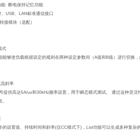
功能
·
断电保持记忆功能
2
、
USB
、
LAN
标准通信接口
转接模块（选配）
模式
能能够使负载根据设定的规则在两种设定参数间（
A
值和
B
值）进行切换，
。
电流斜率
号提供高达
5A/us
和
30kHz
频率设置，用于瞬态模式测试。 通过这种灵活
性。
能
步的设置值、持续时间和斜率
(
仅
CC
模式下
)
，
List
功能可以生成多种复杂