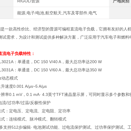
RIGOL/普源
产地类别
能源,电子/电池,航空航天,汽车及零部件,电气
0系列是一款高性价比、经济型的普源可编程直流电子负载，它拥有友好的
测试需求，为设计和测试提供多种解决方案，广泛应用于汽车电子和燃料
直流电子负载
特性：
L3021A
：单通道，
DC 150 V/40 A
，最大总功率达
200 W
DL3031A
：单通道，
DC 150 V/60 A
，最大总功率达
350 W
z
动态模式
上升速度
0.001 A/μs~5 A/μs
分辨率
0.1 mV
，
0.1 mA· 4.3
英寸
TFT
液晶显示屏，可同时显示多个参数和
电流
/
过功率
/
过温
/
反极性保护
模式：定电压、定电流、定电阻、定功率
模式：连续模式、脉冲模式、翻转模式
多支持
512
步编辑
·
电池测试功能、过电流保护测试、过功率保护测试、