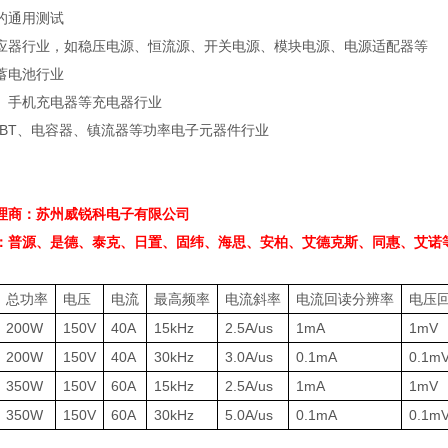
的通用测试
应器行业，如稳压电源、恒流源、开关电源、模块电源、电源适配器等
蓄电池行业
、手机充电器等充电器行业
GBT
、电容器、镇流器等功率电子元器件行业
理商：苏州威锐科电子有限公司
：普源、是德、泰克、日置、固纬、海思、安柏、艾德克斯、同惠、艾诺
总功率
电压
电流
最高频率
电流斜率
电流回读分辨率
电压
200W
150V
40A
15kHz
2.5A/us
1mA
1mV
200W
150V
40A
30kHz
3.0A/us
0.1mA
0.1m
350W
150V
60A
15kHz
2.5A/us
1mA
1mV
350W
150V
60A
30kHz
5.0A/us
0.1mA
0.1m