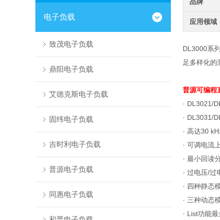
品牌
电子负载
应用领域
致茂电子负载
DL300
足多样化的
鼎阳电子负载
普源可编程
艾德克斯电子负载
·
DL3021/D
· DL3031/
固纬电子负载
·
高达
30 kH
吉时利电子负载
·
可调电流
·
最小回读
普源电子负载
·
过电压
/
过
·
四种静态
同惠电子负载
·
三种动态
· List
功能最
和普电子负载