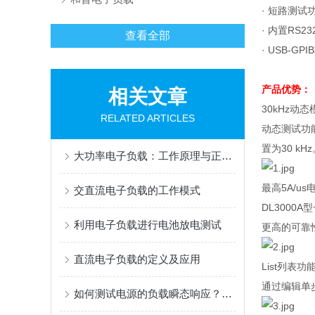
·
短路测试
·
内置
RS23
查看全部
· USB-GPIB
产品优势：
相关文章
30kHz动态
RELATED ARTICLES
动态测试功
置为
30 kHz
大功率电子负载：工作原理与正确使用指南
最高
5A/us
交直流电子负载的工作模式
DL3000A
型
利用电子负载进行电池放电测试
更高的可靠
直流电子负载的定义及应用
List
列表功
通过编辑单
如何测试电源的负载瞬态响应？测试电源负载瞬态响应有哪些方法？