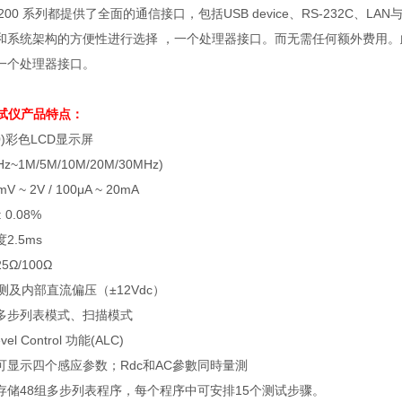
-8200 系列都提供了全面的通信接口，包括USB device、RS-232C、
和系统架构的方便性进行选择 ，一个处理器接口。而无需任何额外费用。此外
一个处理器接口。
试仪
产品特点：
480)彩色LCD显示屏
z~1M/5M/10M/20M/30MHz)
~ 2V / 100μA ~ 20mA
0.08%
2.5ms
Ω/100Ω
测及内部直流偏压（±12Vdc）
多步列表模式、扫描模式
vel Control 功能(ALC)
可显示四个感应参数；Rdc和AC參數同時量測
存储48组多步列表程序，每个程序中可安排15个测试步骤。