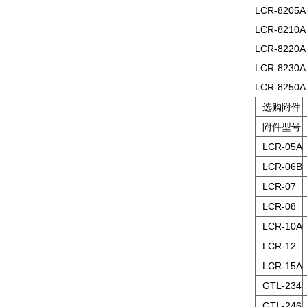
LCR-820
LCR-821
LCR-822
LCR-823
LCR-825
选购附件
附件型号
LCR-05A
LCR-06B
LCR-07
LCR-08
LCR-10A
LCR-12
LCR-15A
GTL-234
GTL-246