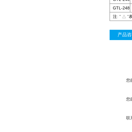
GTL-248
注
: " △ "
产品咨
您
您
联