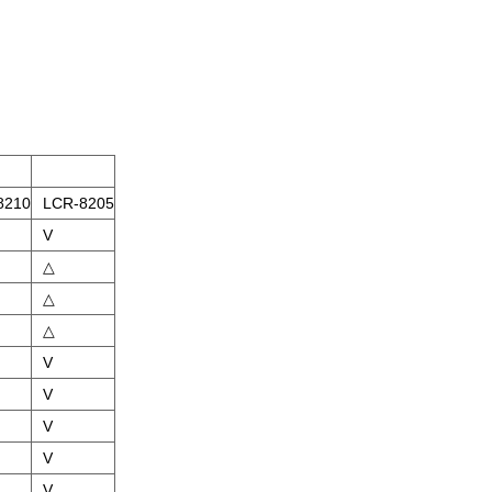
8210
LCR-8205
V
△
△
△
V
V
V
V
V