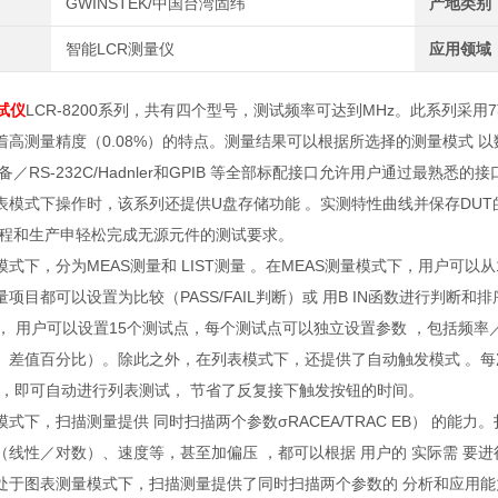
GWINSTEK/中国台湾固纬
产地类别
智能LCR测量仪
应用领域
试仪
LCR-8200系列，共有四个型号，测试频率可达到MHz。此系列采用
着高测量精度（0.08%）的特点。测量结果可以根据所选择的测量模式 
设备／RS-232C/Hadnler和GPIB 等全部标配接口允许用户通过最熟
表模式下操作时，该系列还提供U盘存储功能 。实测特性曲线并保存DUT的
工程和生产申轻松完成无源元件的测试要求。
式下，分为MEAS测量和 LIST测量 。在MEAS测量模式下，用户可以
项目都可以设置为比较（PASS/FAIL判断）或 用B IN函数进行判断
式下， 用户可以设置15个测试点，每个测试点可以独立设置参数 ，包括
、差值百分比）。除此之外，在列表模式下，还提供了自动触发模式 。每
UT，即可自动进行列表测试， 节省了反复接下触发按钮的时间。
式下，扫描测量提供 同时扫描两个参数σRACEA/TRAC EB） 的能
（线性／对数）、速度等，甚至加偏压 ，都可以根据 用户的 实际需 要
处于图表测量模式下，扫描测量提供了同时扫描两个参数的 分析和应用能