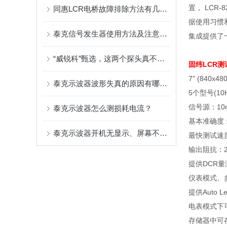
置， LCR
同惠LCR电桥故障排除方法有几种类型
据使用习惯
泰克信号发生器使用方法及注意事项
集成提供了
“威锐科”甄选，这两个探头真不错！
固纬LCR测
7" (840x
泰克示波器波形失真的原因有哪些？如何处理泰克示波器波形失真？
5个型号(10H
信号源：10mV 
泰克示波器怎么测损耗电流？
基本准确度 : 
泰克示波器开机无显示、屏幕不亮？自查与解决步骤详解
最快测试速度
输出阻抗：25
提供DCR量
仪表模式、
提供Auto Le
电表模式下
存储器中可