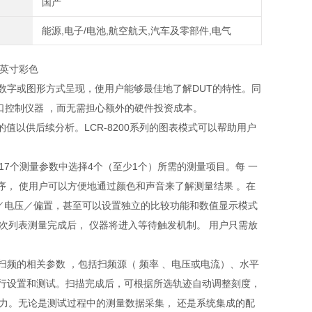
国产
能源,电子/电池,航空航天,汽车及零部件,电气
7英寸彩色
以数字或图形方式呈现，使用户能够最佳地了解DUT的特性。同
悉的接口控制仪器 ，而无需担心额外的硬件投资成本。
值以供后续分析。LCR-8200系列的图表模式可以帮助用户
从17个测量参数中选择4个（至少1个）所需的测量项目。每 一
和排序， 使用户可以方便地通过颜色和声音来了解测量结果 。在
频率／电压／偏置，甚至可以设置独立的比较功能和数值显示模式
次列表测量完成后， 仪器将进入等待触发机制。 用户只需放
力。扫频的相关参数 ，包括扫频源（ 频率 、电压或电流）、水平
进行设置和测试。扫描完成后，可根据所选轨迹自动调整刻度，
力。无论是测试过程中的测量数据采集， 还是系统集成的配