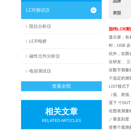
品牌
LCR测试仪
类型
阻抗分析仪
固纬LCR测
显示屏，有
LCR电桥
时，USB 
此外，在圄
磁性元件分析仪
在研发 、
在数字测量模
电容测试仪
个选定的测量
查看全部
LIST模
（值、差值
置下 个D
相关文章
在图表测量模
／垂直刻度
RELATED ARTICLES
使整个观测