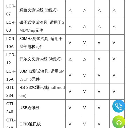
LCR-
鳄鱼夹测试线
(2
线式
)
△
△
△
△
07
LCR-
镊子式测试治具
,
适用于
S
△
△
△
△
08
MD/Chip
元件
LCR-
30MHz测试治具
,
适用于
V
V
V
V
10A
底部电极元件
LCR-
开尔文夹测试线
(4
线式
)
△
△
V
V
12
LCR-
30MHz测试治具
,
适用
SM
V
V
V
V
15A
D/Chip
元件
GTL-
RS-232C通讯线
(null mod
V
V
V
V
234
em)
GTL-
USB通讯线
V
V
V
V
246
GTL-
GPIB通讯线
V
V
V
V
248