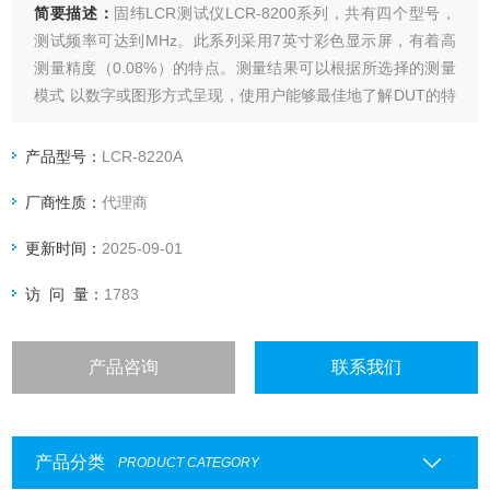
简要描述：
固纬LCR测试仪LCR-8200系列，共有四个型号，
测试频率可达到MHz。此系列采用7英寸彩色显示屏，有着高
测量精度（0.08%）的特点。测量结果可以根据所选择的测量
模式 以数字或图形方式呈现，使用户能够最佳地了解DUT的特
性。同时，USB 设备／RS-232C/Hadnler和GPIB 等全部标配
接口允许用户通过最熟悉的接口控制仪器 ，而无需担心额外的
产品型号：
LCR-8220A
硬件投资成本。
厂商性质：
代理商
更新时间：
2025-09-01
访 问 量：
1783
产品咨询
联系我们
产品分类
PRODUCT CATEGORY