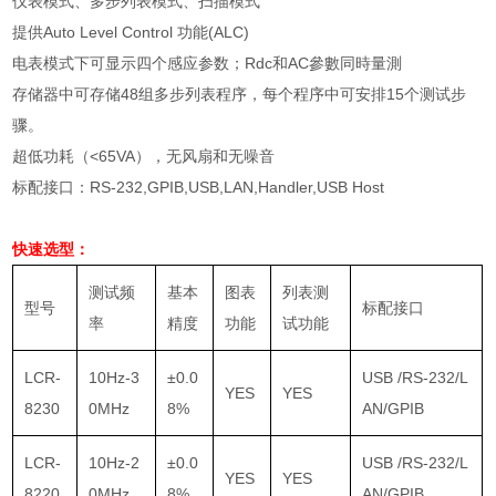
仪表模式、多步列表模式、扫描模式
提供Auto Level Control 功能(ALC)
电表模式下可显示四个感应参数；Rdc和AC參數同時量測
存储器中可存储48组多步列表程序，每个程序中可安排15个测试步
骤。
超低功耗（<65VA），无风扇和无噪音
标配接口：RS-232,GPIB,USB,LAN,Handler,USB Host
快速选型：
测试频
基本
图表
列表测
型号
标配接口
率
精度
功能
试功能
LCR-
10Hz-3
±0.0
USB /RS-232/L
YES
YES
8230
0MHz
8%
AN/GPIB
LCR-
10Hz-2
±0.0
USB /RS-232/L
YES
YES
8220
0MHz
8%
AN/GPIB