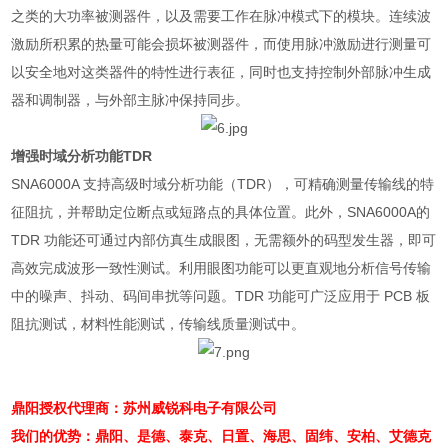
之类的大功率被测器件，以及需要工作在脉冲模式下的模块。连续波
激励所积累的热量可能会损坏被测器件，而使用脉冲激励进行测量可
以安全地对这类器件的特性进行表征，同时也支持控制外部脉冲生成
器和调制器，与外部主脉冲保持同步。
增强时域分析功能
TDR
SNA6000A
支持高级时域分析功能（
TDR
），可精确测量传输线的特
征阻抗，并帮助定位断点或短路点的具体位置。此外，
SNA6000A
的
TDR
功能还可通过内部仿真生成眼图，无需额外的码型发生器，即可
高效完成波形一致性测试。利用眼图功能可以更直观地分析信号传输
中的噪声、抖动、码间串扰等问题。
TDR
功能可广泛应用于
PCB
板
阻抗测试，材料性能测试，传输线质量测试中。
鼎阳授权代理商：苏州威锐科电子有限公司
我们的优势：鼎阳、是德、泰克、日置、海思、固纬、安柏、艾德克