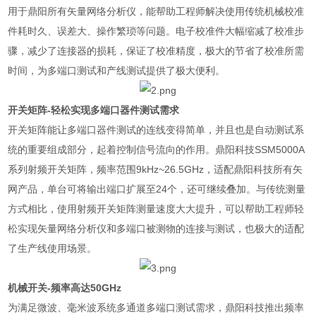
用于鼎阳所有矢量网络分析仪，能帮助工程师解决使用传统机械校准
件耗时久、误差大、操作繁琐等问题。电子校准件大幅缩减了校准步
骤，减少了连接器的损耗，保证了校准精度，极大的节省了校准所需
时间，为多端口测试和产线测试提供了极大便利。
开关矩阵
-
轻松实现多端口器件测试需求
开关矩阵能让多端口器件测试的连线变得简单，并且也是自动测试系
统的重要组成部分，起着控制信号流向的作用。鼎阳科技
SSM5000A
系列射频开关矩阵，频率范围
9kHz~26.5GHz
，适配鼎阳科技所有矢
网产品，单台可将输出端口扩展至
24
个，还可继续叠加。与传统测量
方式相比，使用射频开关矩阵测量速度大大提升，可以帮助工程师轻
松实现矢量网络分析仪和多端口被测物的连接与测试，也极大的适配
了生产线使用场景。
机械开关
-
频率高达
50GHz
为满足微波、毫米波系统多通道多端口测试需求，鼎阳科技推出频率