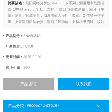
简要描述：
鼎阳网络分析仪SNA6000A 系列，测量频率范围涵
盖 100 kHz-26.5 GHz，支持 4 端口 S参数测量，差分（平
衡）测量，时域测量，滤波器插入损耗、带宽、Q 值等一键测
量，支持端口阻抗转换、端口扩展功能，支持极限测试、纹波
测试功能，支持夹具仿真和去嵌入功能，支持线性频率扫描、
对数频率扫描、分段频率扫描、线性功率扫描方式。
产品型号：
SNA6034A
厂商性质：
代理商
更新时间：
2025-09-01
访 问 量：
960
产品咨询
联系我们
产品分类
PRODUCT CATEGORY