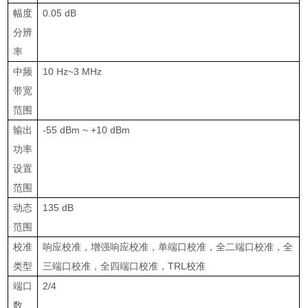
幅度
0.05 dB
分辨
率
中频
10 Hz~3 MHz
带宽
范围
输出
-55 dBm ~ +10 dBm
功率
设置
范围
动态
135 dB
范围
校准
响应校准，增强响应校准，单端口校准，全二端口校准，全
类型
三端口校准，全四端口校准，
TRL
校准
端口
2/4
数