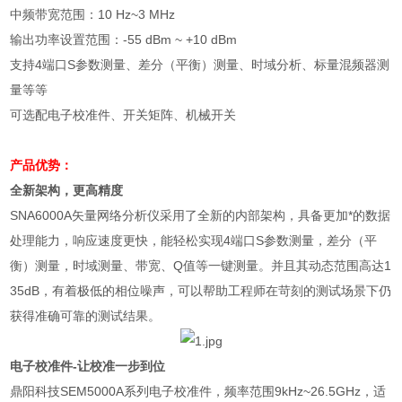
中频带宽范围：
10 Hz~3 MHz
输出功率设置范围：
-55 dBm ~ +10 dBm
支持
4
端口
S
参数测量、差分（平衡）测量、时域分析、标量混频器测
量等等
可选配电子校准件、开关矩阵、机械开关
产品优势：
全新架构，更高精度
SNA6000A
矢量网络分析仪采用了全新的内部架构，具备更加*的数据
处理能力，响应速度更快，能轻松实现
4
端口
S
参数测量，差分（平
衡）测量，时域测量、带宽、
Q
值等一键测量。并且其动态范围高达
1
35dB
，有着极低的相位噪声，可以帮助工程师在苛刻的测试场景下仍
获得准确可靠的测试结果。
电子校准件
-
让校准一步到位
鼎阳科技
SEM5000A
系列电子校准件，频率范围
9kHz~26.5GHz
，适