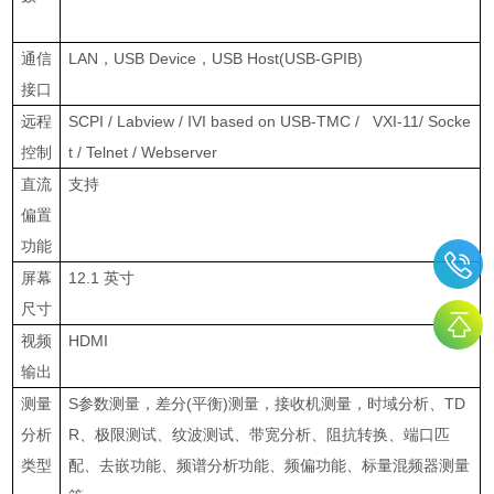
通信
LAN
，
USB Device
，
USB Host(USB-GPIB)
接口
远程
SCPI / Labview / IVI based on USB-TMC / VXI-11/ Socke
控制
t / Telnet / Webserver
直流
支持
偏置
功能
屏幕
12.1
英寸
尺寸
视频
HDMI
输出
测量
S
参数测量，差分
(
平衡
)
测量，接收机测量，时域分析、
TD
分析
R
、极限测试、纹波测试、带宽分析、阻抗转换、端口匹
类型
配、去嵌功能、频谱分析功能、频偏功能、标量混频器测量