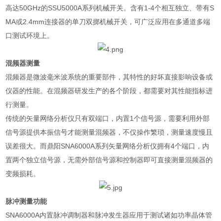
高达
50GHz
的
SSU5000A
系列机械开关。含有
1-4
个相互独立、带有
S
MA
或
2.4mm
连接器的单刀双掷机械开关，可广泛应用在多通道多端
口测试环境上。
混频器测量
混频器是微波毫米波系统的重要部件，其特性的好坏直接影响设备或
仪器的性能。在混频器研发生产的各个阶段，都需要对其性能指标进
行测量。
传统的矢量网络分析仪只有双端口，内置
1
个信号源，需要利用外部
信号源提供本振信号才能测量混频器，不仅操作繁琐，测量速度慢且
误差很大。而鼎阳
SNA6000A
系列矢量网络分析仪拥有
4
个端口，内
置两个独立信号源，无需外部信号源和控制器即可直接测量混频器的
变频损耗。
脉冲测量功能
SNA6000A
内置脉冲调制器和脉冲发生器应用于测试诸如功率晶体管