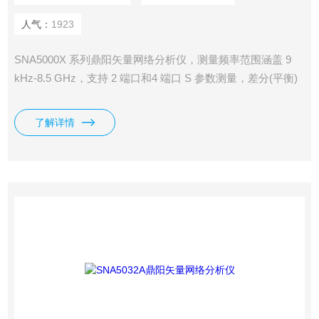
人气：
1923
SNA5000X 系列鼎阳矢量网络分析仪，测量频率范围涵盖 9
kHz-8.5 GHz，支持 2 端口和4 端口 S 参数测量，差分(平衡)
测量，时域测量，频谱分析，滤波器插入损耗、带宽、Q 值等
一键测量，支持端口阻抗转换、端口扩展功能，支持极限测
了解详情
试、纹波测试功能，支持夹具仿真和去嵌入功能，支持线性频
率扫描、对数频率扫描、分段频率扫描、线性功率扫描方式。