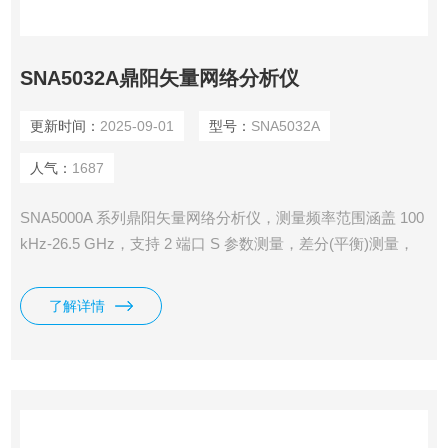
SNA5032A鼎阳矢量网络分析仪
更新时间：
2025-09-01
型号：
SNA5032A
人气：
1687
SNA5000A 系列鼎阳矢量网络分析仪，测量频率范围涵盖 100
kHz-26.5 GHz，支持 2 端口 S 参数测量，差分(平衡)测量，
时域测量，频谱分析，滤波器插入损耗、带宽、Q 值等一键测
量，支持端口阻抗转换、端口扩展功能，支持极限测试、纹波
了解详情
测试功能，支持夹具仿真和去嵌入功能，支持线性频率扫描、
对数频率扫描、分段频率扫描、线性功率扫描方式。