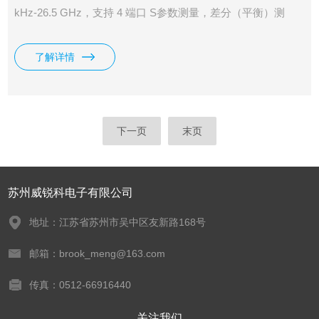
kHz-26.5 GHz，支持 4 端口 S参数测量，差分（平衡）测
量，时域测量，滤波器插入损耗、带宽、Q 值等一键测量，支
持端口阻抗转换、端口扩展功能，支持极限测试、纹波测试功
了解详情
能，支持夹具仿真和去嵌入功能，支持线性频率扫描、对数频
率扫描、分段频率扫描、线性功率扫描方式。
下一页
末页
苏州威锐科电子有限公司
地址：江苏省苏州市吴中区友新路168号
邮箱：brook_meng@163.com
传真：0512-66916440
关注我们