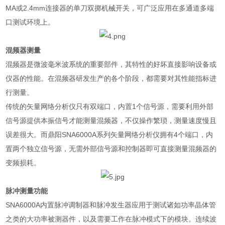
MA
或
2.4mm
连接器的单刀双掷机械开关，可广泛应用在多通道多端
口测试环境上。
混频器测量
混频器是微波毫米波系统的重要部件，其特性的好坏直接影响设备或
仪器的性能。在混频器研发生产的各个阶段，都需要对其性能指标进
行测量。
传统的矢量网络分析仪只有双端口，内置
1
个信号源，需要利用外部
信号源提供本振信号才能测量混频器，不仅操作繁琐，测量速度慢且
误差很大。而鼎阳
SNA6000A
系列矢量网络分析仪拥有
4
个端口，内
置两个独立信号源，无需外部信号源和控制器即可直接测量混频器的
变频损耗。
脉冲测量功能
SNA6000A
内置脉冲调制器和脉冲发生器应用于测试诸如功率晶体管
之类的大功率被测器件，以及需要工作在脉冲模式下的模块。连续波