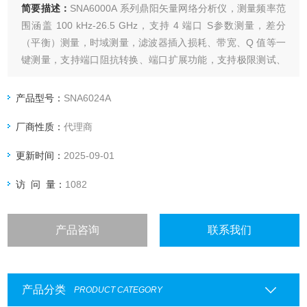
简要描述：
SNA6000A 系列鼎阳矢量网络分析仪，测量频率范
围涵盖 100 kHz-26.5 GHz，支持 4 端口 S参数测量，差分
（平衡）测量，时域测量，滤波器插入损耗、带宽、Q 值等一
键测量，支持端口阻抗转换、端口扩展功能，支持极限测试、
纹波测试功能，支持夹具仿真和去嵌入功能，支持线性频率扫
描、对数频率扫描、分段频率扫描、线性功率扫描方式。
产品型号：
SNA6024A
厂商性质：
代理商
更新时间：
2025-09-01
访 问 量：
1082
产品咨询
联系我们
产品分类
PRODUCT CATEGORY