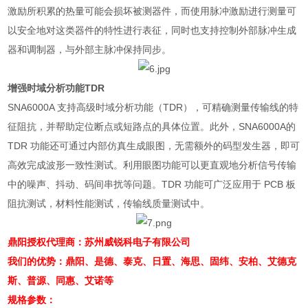
激励所积累的热量可能会损坏被测器件，而使用脉冲激励进行测量可
以安全地对这类器件的特性进行表征，同时也支持控制外部脉冲生成
器和调制器，与外部主脉冲保持同步。
增强时域分析功能
TDR
SNA6000A
支持高级时域分析功能（
TDR
），可精确测量传输线的特
征阻抗，并帮助定位断点或短路点的具体位置。此外，
SNA6000A
的
TDR
功能还可通过内部仿真生成眼图，无需额外的码型发生器，即可
高效完成波形一致性测试。利用眼图功能可以更直观地分析信号传输
中的噪声、抖动、码间串扰等问题。
TDR
功能可广泛应用于
PCB
板
阻抗测试，材料性能测试，传输线质量测试中。
鼎阳授权代理商：苏州威锐科电子有限公司
我们的优势：鼎阳、是德、泰克、日置、海思、固纬、安柏、艾德克
斯、普源、同惠、艾诺等
规格参数：