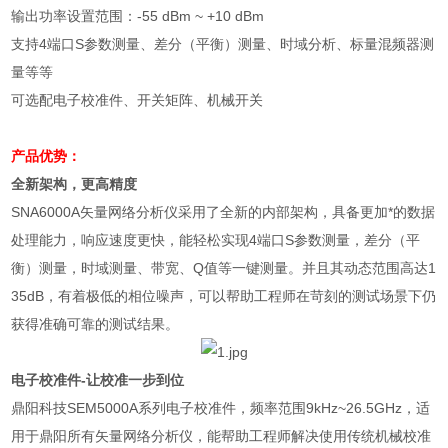
输出功率设置范围：
-55 dBm ~ +10 dBm
支持
4
端口
S
参数测量、差分（平衡）测量、时域分析、标量混频器测
量等等
可选配电子校准件、开关矩阵、机械开关
产品优势：
全新架构，更高精度
SNA6000A
矢量网络分析仪采用了全新的内部架构，具备更加*的数据
处理能力，响应速度更快，能轻松实现
4
端口
S
参数测量，差分（平
衡）测量，时域测量、带宽、
Q
值等一键测量。并且其动态范围高达
1
35dB
，有着极低的相位噪声，可以帮助工程师在苛刻的测试场景下仍
获得准确可靠的测试结果。
电子校准件
-
让校准一步到位
鼎阳科技
SEM5000A
系列电子校准件，频率范围
9kHz~26.5GHz
，适
用于鼎阳所有矢量网络分析仪，能帮助工程师解决使用传统机械校准