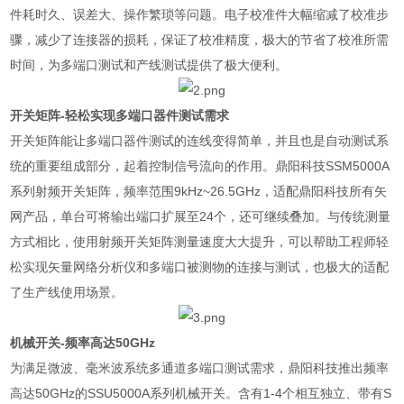
件耗时久、误差大、操作繁琐等问题。电子校准件大幅缩减了校准步
骤，减少了连接器的损耗，保证了校准精度，极大的节省了校准所需
时间，为多端口测试和产线测试提供了极大便利。
开关矩阵
-
轻松实现多端口器件测试需求
开关矩阵能让多端口器件测试的连线变得简单，并且也是自动测试系
统的重要组成部分，起着控制信号流向的作用。鼎阳科技
SSM5000A
系列射频开关矩阵，频率范围
9kHz~26.5GHz
，适配鼎阳科技所有矢
网产品，单台可将输出端口扩展至
24
个，还可继续叠加。与传统测量
方式相比，使用射频开关矩阵测量速度大大提升，可以帮助工程师轻
松实现矢量网络分析仪和多端口被测物的连接与测试，也极大的适配
了生产线使用场景。
机械开关
-
频率高达
50GHz
为满足微波、毫米波系统多通道多端口测试需求，鼎阳科技推出频率
高达
50GHz
的
SSU5000A
系列机械开关。含有
1-4
个相互独立、带有
S