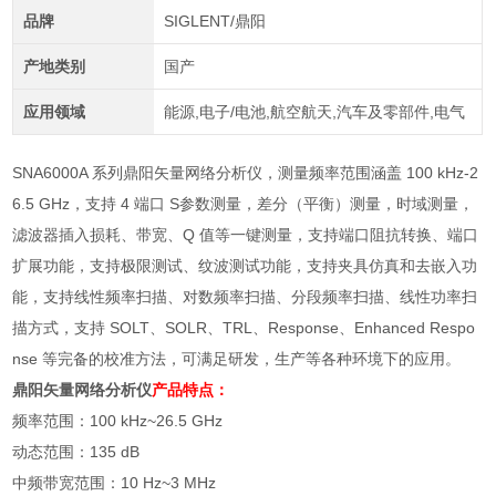
品牌
SIGLENT/鼎阳
产地类别
国产
应用领域
能源,电子/电池,航空航天,汽车及零部件,电气
SNA6000A
系列鼎阳矢量网络分析仪，测量频率范围涵盖
100 kHz-2
6.5 GHz
，支持
4
端口
S
参数测量，差分（平衡）测量，时域测量，
滤波器插入损耗、带宽、
Q
值等一键测量，支持端口阻抗转换、端口
扩展功能，支持极限测试、纹波测试功能，支持夹具仿真和去嵌入功
能，支持线性频率扫描、对数频率扫描、分段频率扫描、线性功率扫
描方式，支持
SOLT
、
SOLR
、
TRL
、
Response
、
Enhanced Respo
nse
等完备的校准方法，可满足研发，生产等各种环境下的应用。
鼎阳矢量网络分析仪
产品特点：
频率范围：
100 kHz~26.5 GHz
动态范围：
135 dB
中频带宽范围：
10 Hz~3 MHz