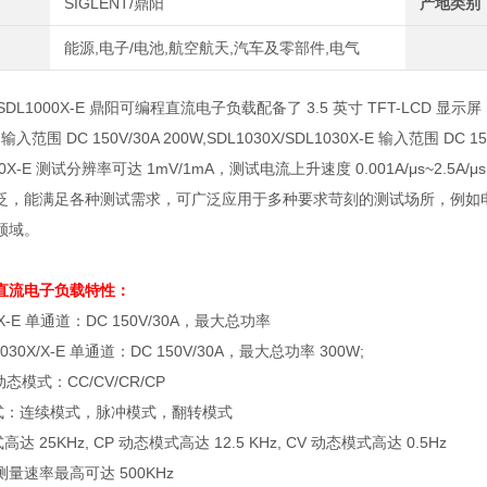
SIGLENT/鼎阳
产地类别
能源,电子/电池,航空航天,汽车及零部件,电气
X/SDL1000X-E 鼎阳可编程直流电子负载配备了 3.5 英寸 TFT-LCD
E 输入范围 DC 150V/30A 200W,SDL1030X/SDL1030X-E 输入范围 DC 
00X-E 测试分辨率可达 1mV/1mA，测试电流上升速度 0.001A/μs~2.5
泛，能满足各种测试需求，可广泛应用于多种要求苛刻的测试场所，例如电
领域。
直流电子负载
特性：
X-E
单通道：
DC 150V/30A
，最大总功率
030X/X-E
单通道：
DC 150V/30A
，最大总功率
300W;
动态模式：
CC/CV/CR/CP
式：连续模式，脉冲模式，翻转模式
式高达
25KHz, CP
动态模式高达
12.5 KHz, CV
动态模式高达
0.5Hz
测量速率最高可达
500KHz