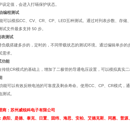
护设定值，会进入打嗝保护状态。
动编程测试
能可以模拟
CC
、
CV
、
CR
、
CP
、
LED
五种测试。通过对列表步数、存储
测试文件最多支持
50
步。
列表测试
持负载搭建多步的，定时的，不同带载状态的测试环境。通过编辑单步的
试需求。
试功能
在传统
CR
模式的基础上，增加了二极管的导通电压设置，可以模拟真实二
能
功能可以有效反映电池的可靠度及剩余寿命。使用
CC
、
CP
、
CR
模式，通
电测试。
理商：苏州威锐科电子有限公司
：鼎阳、是德、泰克、日置、固纬、海思、安柏、艾德克斯、同惠、
普源