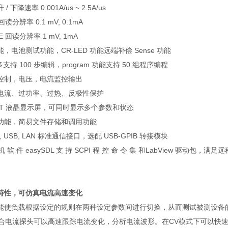
升
/
下降速率
0.001A/us ~ 2.5A/us
回读分辨率
0.1 mV, 0.1mA
-E
回读分辨率
1 mV, 1mA
能，电池测试功能，
CR-LED
功能远端补偿
Sense
功能
多支持
100
步编辑，
program
功能支持
50
组程序编程
控制，电压，电流监控输出
电流、过功率、过热、反极性保护
T
液晶显示屏，可同时显示多个参数和状态
功能，简易文件存储和调用功能
, USB, LAN
标准通信接口，选配
USB-GPIB
转接模块
 机 软 件 easySDL 支 持 SCPI 程 控 命 令 集 和LabView 驱动包，
特性，可仿真电流高速变化
能使负载根据设定的规则在两种设定参数间进行切换，从而测试被测设备
合电流探头可以高速跟踪电流变化，分析电流波形。在
CV
模式下可以快