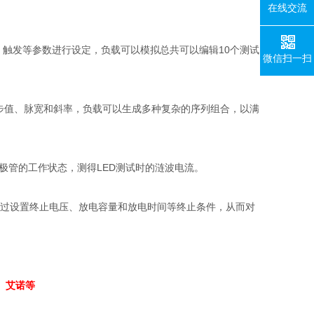
在线交流
、触发等参数进行设定，负载可以模拟总共可以编辑
10
个测试
微信扫一扫
步值、脉宽和斜率，负载可以生成多种复杂的序列组合，以满
极管的工作状态，测得
LED
测试时的涟波电流。
过设置终止电压、放电容量和放电时间等终止条件，从而对
、
艾诺等