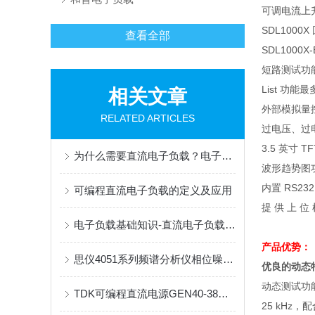
可调电流上
SDL1000X
查看全部
SDL1000X
短路测试功
List
功能最
相关文章
外部模拟量
RELATED ARTICLES
过电压、过
3.5
英寸
TF
为什么需要直流电子负载？电子负载应用有哪些？
波形趋势图
内置
RS232
可编程直流电子负载的定义及应用
提 供 上 位
电子负载基础知识-直流电子负载工作模式
产品优势：
思仪4051系列频谱分析仪相位噪声测量技巧
优良的动态
动态测试功
TDK可编程直流电源GEN40-38的恒压设定详解
25 kHz
，配