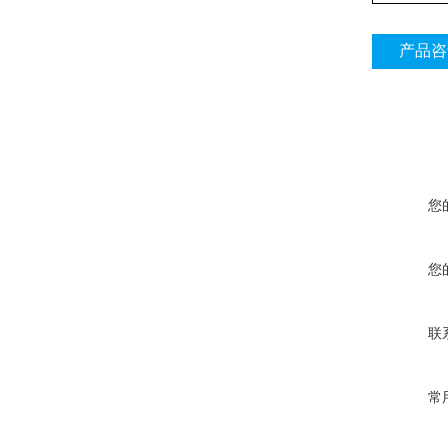
产品咨
您
您
联
常