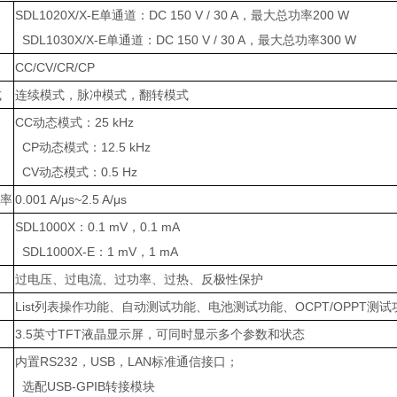
SDL1020X/X-E
单通道：
DC 150 V / 30 A
，最大总功率
200 W
SDL1030X/X-E
单通道：
DC 150 V / 30 A
，最大总功率
300 W
CC/CV/CR/CP
式
连续模式，脉冲模式，翻转模式
CC
动态模式：
25 kHz
CP
动态模式：
12.5 kHz
CV
动态模式：
0.5 Hz
率
0.001 A/μs~2.5 A/μs
SDL1000X
：
0.1 mV
，
0.1 mA
SDL1000X-E
：
1 mV
，
1 mA
过电压、过电流、过功率、过热、反极性保护
List
列表操作功能、自动测试功能、电池测试功能、
OCPT/OPPT
测试
3.5
英寸
TFT
液晶显示屏，可同时显示多个参数和状态
内置
RS232
，
USB
，
LAN
标准通信接口；
选配
USB-GPIB
转接模块