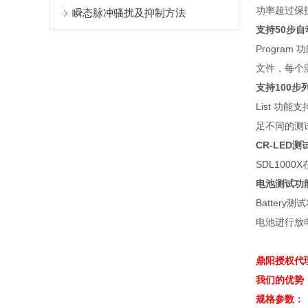
功率超过保
瞬态脉冲骚扰及抑制方法
支持
50
步自
Program
功
文件，每个
支持
100
步
List
功能支
足不同的测
CR-LED
测
SDL1000X
电池测试功
Battery
测试
电池进行放
鼎阳授权代
我们的优势
规格参数：