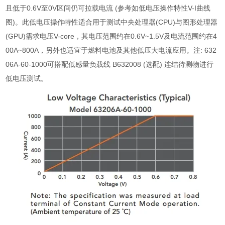
且低于
0.6V
至
0V
区间仍可拉载电流
(
参考如低电压操作特性
V-I
曲线
图
)
。此低电压操作特性适合用于测试中央处理器
(CPU)
与图形处理器
(GPU)
需求电压
V-core
，其电压范围约在
0.6V~1.5V
及电流范围约在
4
00A~800A
，另外也适宜于燃料电池及其他低压大电流应用。注
: 632
06A-60-1000
可搭配低感量负载线
B632008 (
选配
)
连结待测物进行
低电压测试。