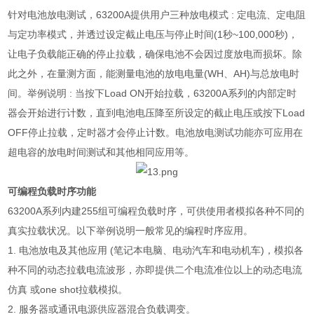
针对电池放电测试，
63200A
提供用户三种放电模式
:
定电流、定电阻
与定功率模式，并透过设定截止电压与停止时间
(1
秒
~100,000
秒
)
，
让电子负载能正确的停止拉载，确保电池不会因过度放电而损坏。除
此之外，在量测方面，能测量电池的放电电量
(WH
、
AH)
与总放电时
间。举例说明
:
当按下
Load ON
开始拉载，
63200A
系列的内部定时
器会开始进行计数，直到电池电压降至所设定的截止电压或按下
Load
OFF
停止拉载，定时器才会停止计数。电池放电测试功能亦可应用在
超电容的放电时间测试和其他相同应用等。
可编程负载时序功能
63200A
系列内建
255
组可编程负载时序，可供使用者模拟各种不同的
真实拉载状况。以下举例说明一般常见的编程时序应用。
1.
电池放电及其他应用
(
笔记本电脑、电动汽车和电动机车
)
，模拟各
种不同的动态拉载电流波形，亦即提供二个电流准位以上的动态电流
仿真 或
one shot
拉载模拟。
2.
服务器或通讯电源供应器混合负载调变。