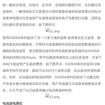
除一般的定电流、定电压、定功率、定电阻拉载模式外，在拉载任意
波形时，一般传统的方式是透过计算机将预先储存的波形透过
DAQ
卡
或者单纯透过任意波形产生器将波形送给电子负载进行拉载，进而达
到拉载任意波形的目的，如下图所示。
然而
63200A
系列提供了另一个更方便的选择
-
使用者自定义波形，能
模拟真实的拉载电流，可将经示波器撷取的实际电流波形数据或自行
编辑的电流波形，透过图形化操作软件轻易的将波形储存在
63200A
系列的内部闪存
(Flash)
，即可拉载使用者所定义的任意波形，可省下
DAQ
卡或波形产生器的费用，如下图所示。
63200A
系列共提供
10
组
储存空间可存波形，最高可达
150
万个波形点数，足以提供所需的测
试。此外，在拉载实际电流的同时，
63200A
系列亦提供了拉载过程
中所发生最大峰值电压的正负值，用户无须透过示波器来观察电压变
化，大大节省了以示波器来确认电压峰值的时间。
电池放电测试