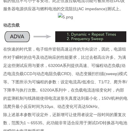
载的低点不可小于零安培。此正弦波拉载电流功能可被应用在
D/D
及
服务器电源供应器与燃料电池的交流阻抗
(AC impedance)
测试上。
动态负载
在快速的时代里，电子组件皆朝高速运作的方向设计，因此，电源组
件对于瞬时的信号及动态响应的性能要求，比过去都高出许多。为满
足这些测试应用与要求，
63200A
系列提供高速、可编程动态负载
(
动
态电流负载
CCD
与动态电阻负载
CRD)
、动态变频扫扫描
(sweep)
模式
等。下图所示为可编程的参数：设定电流高
/
低准位、
T1/T2
、爬升率
/
下降率与执行次数。
63200A
系列中，在负载电流连续变化时，内部
的监测机制与线路能使得电流波形失真度达到最小化，
150V
机种的电
流爬升最小反应时间为
10µs
、动态变化可高达
50kHz
。
除上述基本参数可设定外，还新增可让使用者设定一段时间的重复次
数，范围为
1 ~ 65535
。此功能非常适合应用于测试
D/D
转换器与电池
的瞬间大电流耐受程度。