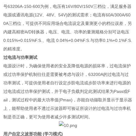
号
63206A-150-600
为例，电压有
16V/80V/150V
三档位，满足服务器
电源或通讯电源
(12V
、
48V
、
54V)
的测试需求；电流有
60A/300A/60
0A
三档位，可提供不同应用场合电流设定及量测更小的档位误差，另
内建高精密
A/D
转换器，电压、电流、功率的量测规格分别可达电压
0.015%+0.015%F.S.
、电流
0.04%+0.04%F.S.
与功率
0.1%+0.1%F.S.
的精准度。
过电流与功率测试
电源设计时，为确保使用者的安全及降低电源的损坏率，过电流保护
或过功率保护机制往往是需要被考虑与设计，
63200A
的过电流与过
功率测试，可提供使用者自行设定步阶电流或步阶功率来进行电源的
过电流或过功率保护测试，并于电子负载判定此测试结果为
Pass
或
F
ail
，测试过程中的最大功率值
(Pmax)
，亦能自动撷取并显示于显示器
上，能帮助使用者不透过示波器即可验证所设计的过电流与过功率机
制是否正确，更可为使用者减少许多测试时间。
用户自定义波形功能
(
学习模式
)