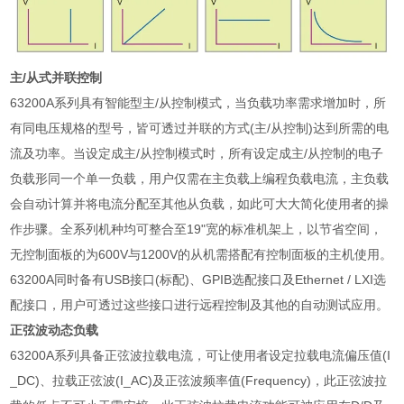
主
/
从式并联控制
63200A
系列具有智能型主
/
从控制模式，当负载功率需求增加时，所
有同电压规格的型号，皆可透过并联的方式
(
主
/
从控制
)
达到所需的电
流及功率。当设定成主
/
从控制模式时，所有设定成主
/
从控制的电子
负载形同一个单一负载，用户仅需在主负载上编程负载电流，主负载
会自动计算并将电流分配至其他从负载，如此可大大简化使用者的操
作步骤。全系列机种均可整合至
19"
宽的标准机架上，以节省空间，
无控制面板的为
600V
与
1200V
的从机需搭配有控制面板的主机使用。
63200A
同时备有
USB
接口
(
标配
)
、
GPIB
选配接口及
Ethernet / LXI
选
配接口，用户可透过这些接口进行远程控制及其他的自动测试应用。
正弦波动态负载
63200A
系列具备正弦波拉载电流，可让使用者设定拉载电流偏压值
(I
_DC)
、拉载正弦波
(I_AC)
及正弦波频率值
(Frequency)
，此正弦波拉