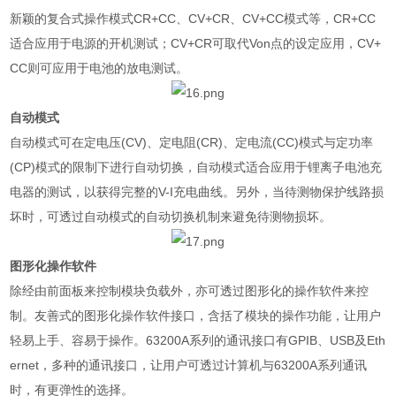
新颖的复合式操作模式
CR+CC
、
CV+CR
、
CV+CC
模式等，
CR+CC
适合应用于电源的开机测试；
CV+CR
可取代
Von
点的设定应用，
CV+
CC
则可应用于电池的放电测试。
自动模式
自动模式可在定电压
(CV)
、定电阻
(CR)
、定电流
(CC)
模式与定功率
(CP)
模式的限制下进行自动切换，自动模式适合应用于锂离子电池充
电器的测试，以获得完整的
V-I
充电曲线。另外，当待测物保护线路损
坏时，可透过自动模式的自动切换机制来避免待测物损坏。
图形化操作软件
除经由前面板来控制模块负载外，亦可透过图形化的操作软件来控
制。友善式的图形化操作软件接口，含括了模块的操作功能，让用户
轻易上手、容易于操作。
63200A
系列的通讯接口有
GPIB
、
USB
及
Eth
ernet
，多种的通讯接口，让用户可透过计算机与
63200A
系列通讯
时，有更弹性的选择。