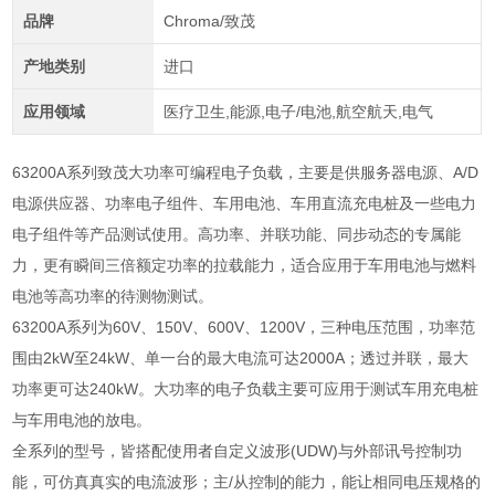
品牌
Chroma/致茂
产地类别
进口
应用领域
医疗卫生,能源,电子/电池,航空航天,电气
63200A系列致茂大功率可编程电子负载，主要是供服务器电源、A/D
电源供应器、功率电子组件、车用电池、车用直流充电桩及一些电力
电子组件等产品测试使用。高功率、并联功能、同步动态的专属能
力，更有瞬间三倍额定功率的拉载能力，适合应用于车用电池与燃料
电池等高功率的待测物测试。
63200A
系列为
60V
、
150V
、
600V
、
1200V
，三种电压范围，功率范
围由
2kW
至
24kW
、单一台的最大电流可达
2000A
；透过并联，最大
功率更可达
240kW
。大功率的电子负载主要可应用于测试车用充电桩
与车用电池的放电。
全系列的型号，皆搭配使用者自定义波形
(UDW)
与外部讯号控制功
能，可仿真真实的电流波形；主
/
从控制的能力，能让相同电压规格的