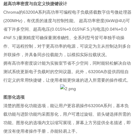
超高功率密度与自定义快捷键设计
Chroma
的
63200A
系列高功率可编程电子负载搭载数字信号微处理器
(200MHz)
，有优质的速度与控制性能。 超高功率密度
(6kW@4U)
可
省下许多空间、超高电压
(0.015%+0.015%F.S.)
与电流
(0.04%+0.0
4%F.S.)
量测精度可确保量测准确性、全系列型号皆可单独手动操
作、可远程控制，对于更高功率的电源，可设定为主从控制达到多台
并联操作，并具备同步拉载能力，以模拟实际拉载状况。
拥有高功率密度设计能为实验室节省不少空间，同时能轻松解决自动
测试系统更新电子负载时的空间议题。此外，
63200A
亦提供四组自
行定义的常用快捷键，让使用者能更快速的进入所需要的操作模式。
图形化选项
清楚的图形化功能选项，能让用户更容易操作
63200A
系列，基本负
载功能与进阶功能均采图形化，用户可透过旋钮、箭头键选择所需的
功能。图形化的选项内文以缩写展现，屏幕上方另提供全名描述，即
便没有使用者操作手册，亦能轻易上手。