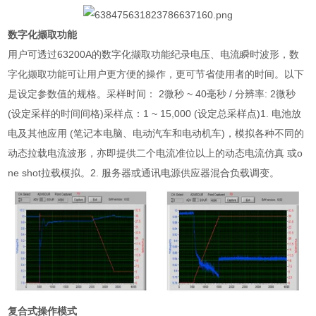
数字化撷取功能
用户可透过
63200A
的数字化撷取功能纪录电压、电流瞬时波形，数
字化撷取功能可让用户更方便的操作，更可节省使用者的时间。以下
是设定参数值的规格。采样时间：
2
微秒
~ 40
毫秒
/
分辨率
: 2
微秒
(
设定采样的时间间格
)
采样点：
1 ~ 15,000 (
设定总采样点
)1.
电池放
电及其他应用
(
笔记本电脑、电动汽车和电动机车
)
，模拟各种不同的
动态拉载电流波形，亦即提供二个电流准位以上的动态电流仿真 或
o
ne shot
拉载模拟。
2.
服务器或通讯电源供应器混合负载调变。
复合式操作模式