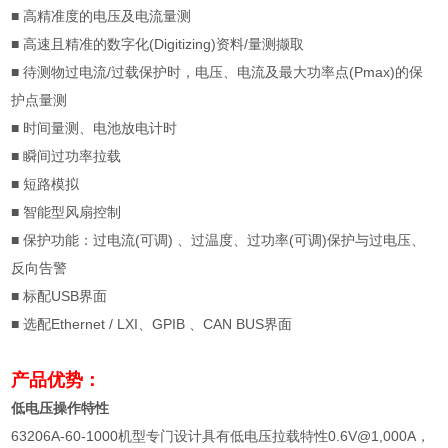
■
高精准度的电压及电流量测
■
高速且精准的数字化
(Digitizing)
资料
/
量测撷取
■
待测物过电流
/
过载保护时，电压、电流及最大功率点
(Pmax)
的保
护点量测
■
时间量测、电池放电计时
■
瞬间过功率拉载
■
短路模拟
■
智能型风扇控制
■
保护功能：过电流
(
可调
)
、过温度、过功率
(
可调
)
保护与过电压、
反向告警
■
标配
USB
界面
■
选配
Ethernet / LXI
、
GPIB
、
CAN BUS
界面
产品优势：
低电压操作特性
63206A-60-1000
机型专门设计具有低电压拉载特性
0.6V@1,000A
，