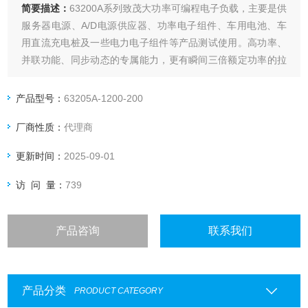
简要描述：
63200A系列致茂大功率可编程电子负载，主要是供
服务器电源、A/D电源供应器、功率电子组件、车用电池、车
用直流充电桩及一些电力电子组件等产品测试使用。高功率、
并联功能、同步动态的专属能力，更有瞬间三倍额定功率的拉
载能力，适合应用于车用电池与燃料电池等高功率的待测物测
试。
产品型号：
63205A-1200-200
厂商性质：
代理商
更新时间：
2025-09-01
访 问 量：
739
产品咨询
联系我们
产品分类
PRODUCT CATEGORY