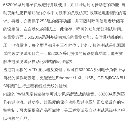
63200A
系列电子负载进行并联使用，并且可达到同步动态的功能
:
自
动变频动态扫瞄功能
(
亦即不同频率的负载仿真
)
以满足电源测试的需
求。再者，亦提供了
255
组的储存功能，并可随时呼叫使用者所储存
的设定值。在自动化的测试上，此储存、呼叫的功能缩短测试时间。
在量测方面，
63200A
系列亦提供精准的量测功能，实时且精准的电
压、电流量测，每个型号都具有三个档位；此外，短路测试是电源测
试的必要测试项目之一，
63200A
系列提供的短路仿真功能，能有效
解决电源测试及自动化测试的应用需求。
透过前面板的
VFD
显示器及旋钮，即可在
63200A
系列电子负载上做
简易的操作与设定，更能透过
Ethernet / LXI
、
USB
、
GPIB
和
CANBU
S
等接口进行远程有线或无线的控制。
内建的
PWM
风扇转速控制可减少风扇所造成的噪音。
63200A
系列还
具有过电流、过功率、过温度的保护功能及过电压与正负极反向的告
警机制，可大幅提高产品可靠性，是工程测试及自动测试系统整合得
以信赖的产品。