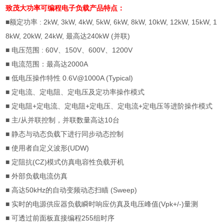
致茂大功率可编程电子负载
产品特点：
■
额定功率
: 2kW, 3kW, 4kW, 5kW, 6kW, 8kW, 10kW, 12kW, 15kW, 1
8kW, 20kW, 24kW,
最高达
240kW (
并联
)
■
电压范围
: 60V
、
150V
、
600V
、
1200V
■
电流范围：最高达
2000A
■
低电压操作特性
0.6V@1000A (Typical)
■
定电流、定电阻、定电压及定功率操作模式
■
定电阻
+
定电流、定电阻
+
定电压、定电流
+
定电压等进阶操作模式
■
主
/
从并联控制，并联数量高达
10
台
■
静态与动态负载下进行同步动态控制
■
使用者自定义波形
(UDW)
■
定阻抗
(CZ)
模式仿真电容性负载开机
■
外部负载电流仿真
■
高达
50kHz
的自动变频动态扫瞄
(Sweep)
■
实时的电源供应器负载瞬时响应仿真及电压峰值
(Vpk+/-)
量测
■
可透过前面板直接编程
255
组时序