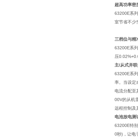
超高功率密
63200E
系
室节省不少
三档位与精
63200E
系
压
0.02%+0.
主
/
从式并联
63200E
系
率。当设定
电流分配至
00V
的从机
远程控制及
电池放电测
63200E
特
0
秒
)
，让电