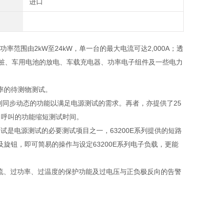
进口
，功率范围由2kW至24kW，单一台的最大电流可达2,000A；透
电桩、车用电池的放电、车载充电器、功率电子组件及一些电力
率的待测物测试。
到同步动态的功能以满足电源测试的需求。再者，亦提供了
25
、呼叫的功能缩短测试时间。
测试是电源测试的必要测试项目之一，
63200E
系列提供的短路
及旋钮，即可简易的操作与设定
63200E
系列电子负载，更能
流、过功率、过温度的保护功能及过电压与正负极反向的告警