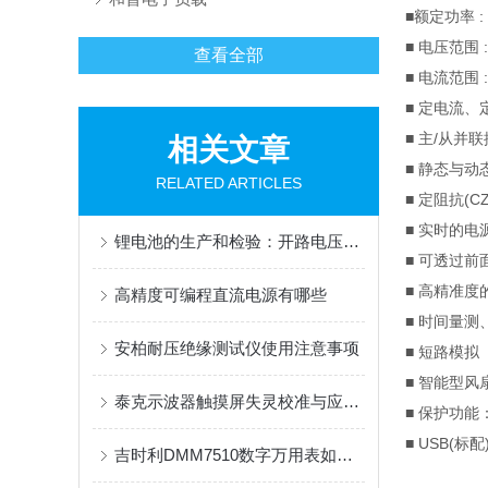
■
额定功率
:
■
电压范围
:
查看全部
■
电流范围
■
定电流、
■
主
/
从并联
相关文章
■
静态与动
RELATED ARTICLES
■
定阻抗
(CZ
■
实时的电
锂电池的生产和检验：开路电压（OCV）检测
■
可透过前
■
高精准度
高精度可编程直流电源有哪些
■
时间量测
安柏耐压绝缘测试仪使用注意事项
■
短路模拟
■
智能型风
泰克示波器触摸屏失灵校准与应急处理方法
■
保护功能
■ USB(
标配
吉时利DMM7510数字万用表如何测直流电压？