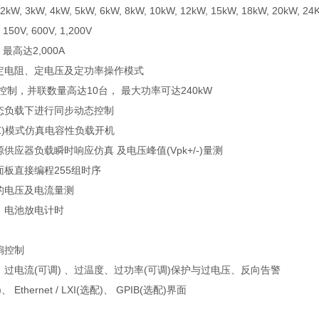
 2kW, 3kW, 4kW, 5kW, 6kW, 8kW, 10kW, 12kW, 15kW, 18kW, 20kW, 24
 150V, 600V, 1,200V
:
最高达
2,000A
定电阻、定电压及定功率操作模式
控制，并联数量高达
10
台， 最大功率可达
240kW
态负载下进行同步动态控制
)
模式仿真电容性负载开机
源供应器负载瞬时响应仿真 及电压峰值
(Vpk+/-)
量测
面板直接编程
255
组时序
的电压及电流量测
、电池放电计时
扇控制
：过电流
(
可调
)
、过温度、过功率
(
可调
)
保护与过电压、反向告警
)
、
Ethernet / LXI(
选配
)
、
GPIB(
选配
)
界面