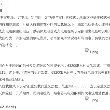
：
用
列有定电压、定电流、定电阻、定功率与定阻抗模式，藉由这些操作模式
的待测物测试，可确认待测物在不同的负载情况下，输出电压是否仍维持
或充电桩的输出电压，以确保充电器或充电桩在所设定的输出电压时充电
载的行为，许多电池的放电应用、功率消耗等情况都可藉由电子负载的仿
的选择之一。
组件对于瞬时的信号及动态响应的性能要求，
63200E
系列提供高速、可
&T2
、爬升率
/
下降率与执行次数。
63200E
系列中，在负载电流连续变化
化可高达
2.5kHz
。
态拉载模式下设定轻
/
重负载的重复次数，范围为
1~65,535
，当设定重复
试保险丝、开关组件、同轴电缆线、继电器与电池的瞬间大电流耐受程度
(CZ Mode)