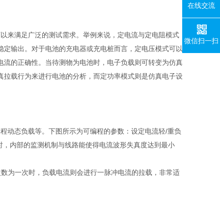
在线交流
可以来满足广泛的测试需求。举例来说，定电流与定电阻模式
微信扫一扫
稳定输出。对于电池的充电器或充电桩而言，定电压模式可以
电流的正确性。当待测物为电池时，电子负载则可转变为仿真
真拉载行为来进行电池的分析，而定功率模式则是仿真电子设
编程动态负载等。下图所示为可编程的参数：设定电流轻
/
重负
时，内部的监测机制与线路能使得电流波形失真度达到最小
次数为一次时，负载电流则会进行一脉冲电流的拉载，非常适
。