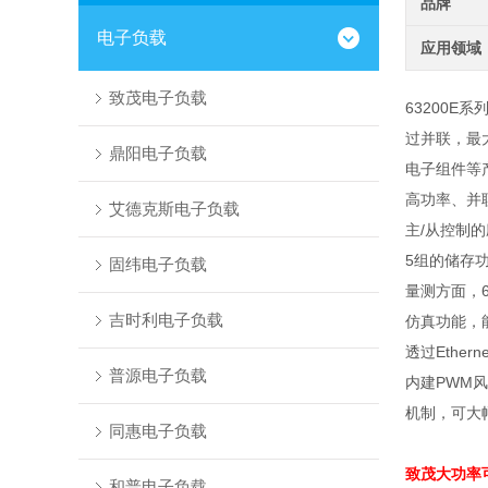
品牌
电子负载
应用领域
致茂电子负载
63200E
过并联，最
鼎阳电子负载
电子组件等
高功率、并
艾德克斯电子负载
主
/
从控制的
5
组的储存
固纬电子负载
量测方面，
吉时利电子负载
仿真功能，
透过
Etherne
普源电子负载
内建
PWM
风
机制，可大
同惠电子负载
致茂大功率
和普电子负载