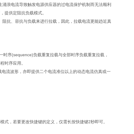
生涌浪电流导致触发电源供应器的过电流保护机制而无法顺利
求，提供定阻抗负载模式。
、阻抗、容抗与负载来进行拉载，因此，拉载电流更能趋近真
一时序
(sequence)
负载重复拉载与全部时序负载重复拉载，
编程时序应用。
载电流波形，亦即提供二个电流准位以上的动态电流仿真或一
作模式，若要更改快捷键的定义，仅需长按快捷键
2
秒即可。