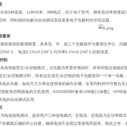
度
列共有
5
种高度、
12
种功率、
3
种电压，共计
36
个型号。拥有高功率密度设
空间，同时能轻松解决自动测试系统更新电子负载时的空间议题。
准量测
列拥有精准的量测精度，具有高、中、低三个负载操作与量测文件位，内
02%F.S.
、电流
0.1%+0.1%F.S.
与功率
0.1%+0.1%F.S.
的精准度。
控制
列具有智能型主
/
从控制模式，当负载功率需求增加时，所有同电压规格的
成主
/
从控制模式时，所有设定成主
/
从控制的电子负载形同一个单一负载
其他从负载，如此可大大简化使用者的操作步骤。全系列机种均可整合至
需搭配有控制面板的主机使用。
63200E
同时备有
USB
接口
(
标配
)
、
GPIB
选
其他的自动测试应用。
试
别为电池放电测试，提供用户三种放电模式
:
定电流、定电阻与定功率模式
子负载能正确的停止拉载，确保电池不会因过度放电而损坏。除此之外，