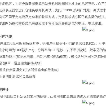
许多电容，为避免服务器电源电源开机时瞬间对主板上的电容充电，而产
电源供应器需进行容性负载开机测试，为此
63200E
系列针对此一测试需
模式不同于定电流及定功率的拉载方式，定阻抗模式亦即仿真实际的感抗
波形图为模拟交换式电源供应器于容性负载开机测试的电压、电流波形。
时序功能
列内建
255
组可编程负载时序，供用户模拟各种不同的真实拉载状况。可单
最小时间为
100
毫秒
(ms)
，分辨率为
100
毫秒，以下举例说明一般常见的
及其他应用
(
笔记本电脑、电动汽车和电动机车
)
，模拟各种不同的动态拉
拟
(
供单一通道输出的待测物
)
器混合负载调变
(
供多通道输出的待测物
)
生命周期测试的负载仿真
键设计
列提供四组自行定义的常用快捷键，让使用者能更快速的进入所需要的操