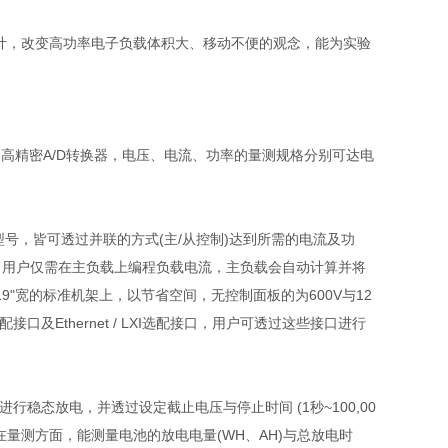
计，改变高功率电子负载体积大、移动不便的观念，能为实验
建高精密
A/D
转换器，电压、电流、功率的量测规格分别可达电
型号，皆可透过并联的方式
(
主
/
从控制
)
达到所需的电流及功
，用户仅需在主负载上编程负载电流，主负载会自动计算并将
19"
宽的标准机架上，以节省空间，无控制面板的为
600V
与
12
配接口及
Ethernet / LXI
选配接口，用户可透过这些接口进行
进行稳态放电，并透过设定截止电压与停止时间
(1
秒
~100,00
在量测方面，能测量电池的放电电量
(WH
、
AH)
与总放电时