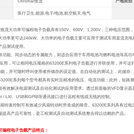
Chroma/致茂
产地类别
医疗卫生,能源,电子/电池,航空航天,电气
系列致茂大功率可编程电子负载具有150V、600V、1,200V，三种电压范围
大功率更可达240kW。大功率的电子负载主要可应用于测试车用直流充
产品测试使用。
联功能、同步动态的专属能力，则适合应用于车用电池与燃料电池等高功
应用，可让相同电压规格的
63200E
系列电子负载进行并联使用，并可达
功能，并可随时呼叫使用者所储存的设定值。在自动化的测试上，此储存
63200E
系列每个型号都具有实时且精准的电压、电流功能；此外，短路
能有效解决电源测试及自动化测试的应用需求。透过前面板的
VFD
显示器
t / LXI
、
USB
和
GPIB
等通讯接口进行远程有线或无线的控制。
扇转速控制可有效减少风扇转动时所造成的噪音。
63200E
系列具有过电
幅提高产品可靠性，是工程测试及自动测试系统整合得以信赖的产品。
可编程电子负载
产品特点：