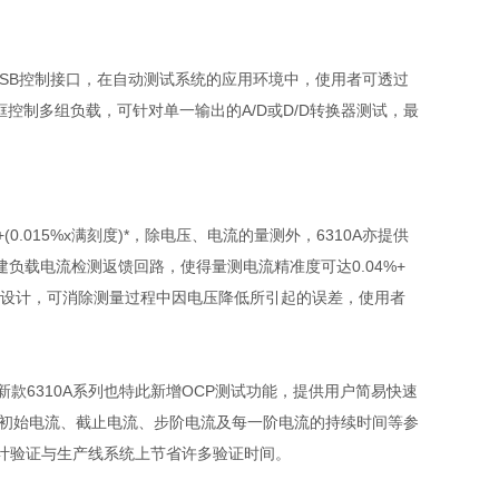
SB
控制接口，在自动测试系统的应用环境中，使用者可透过
框控制多组负载，可针对单一输出的
A/D
或
D/D
转换器测试，最
+(0.015%x
满刻度
)*
，除电压、电流的量测外，
6310A
亦提供
建负载电流检测返馈回路，使得量测电流精准度可达
0.04%+
设计，可消除测量过程中因电压降低所引起的误差，使用者
新款
6310A
系列也特此新增
OCP
测试功能，提供用户简易快速
初始电流、截止电流、步阶电流及每一阶电流的持续时间等参
计验证与生产线系统上节省许多验证时间。