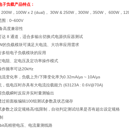
电子负载
产品特点：
: 200W
，
100W x 2 (dual)
，
30W & 250W
，
300W
，
350W
，
600W
，
12
范围
: 0~600V
备高度兼容性
可达
8
通道，适合多输出切换式电源供应器测试
W
的负载模块可满足大电流、大功率应用需求
行多组电子负载模块的应用
定电阻、定电压及定功率操作模式
操作频率可达
20kHz
电流变化率，负载上升
/
下降变化率为
0.32mA/µs ~ 10A/µs
抗，低电压时亦具有大电流拉载能力
(63123A : 0.6V@70A)
源负载瞬时反应并实时量测输出
透过前面板编辑
100
组测试参数及状态储存
试参数之设定规格高
/
低限制，自动判定测试结果是否有超出设定规格
制
bit
高精密电压、电流量测线路