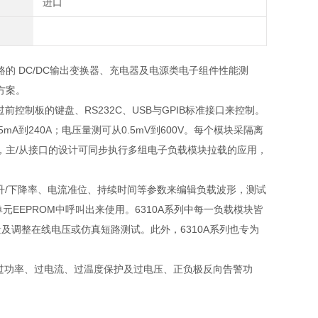
进口
路的 DC/DC输出变换器、充电器及电源类电子组件性能测
方案。
过前控制板的键盘、
RS232C
、
USB
与
GPIB
标准接口来控制。
.5mA
到
240A
；电压量测可从
0.5mV
到
600V
。每个模块采隔离
，主
/
从接口的设计可同步执行多组电子负载模块拉载的应用，
升
/
下降率、电流准位、持续时间等参数来编辑负载波形，测试
单元
EEPROM
中呼叫出来使用。
6310A
系列中每一负载模块皆
量及调整在线电压或仿真短路测试。此外，
6310A
系列也专为
过功率、过电流、过温度保护及过电压、正负极反向告警功