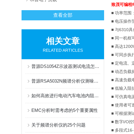
致茂可编程
■ 功率范围
查看全部
■
电压操作
■
与
6310
具
■
同一机框
相关文章
■
高达
1200
RELATED ARTICLES
■
可同步执
■
定电流、
普源DS1054Z示波器测试电流怎么设置波形？
■
动态负载
■
高速负载
普源RSA5032N频谱分析仪测噪声的方法
■
低输入阻
如何高效进行电动汽车电池内阻测试？
■
可仿真电
■
使用者可
EMC分析时需考虑的5个重要属性
■
可根据测
■
数字
I/O
控
关于频谱分析仪的25个问题
■
多段式
16-