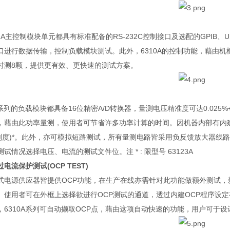
2A
主控制模块单元都具有标准配备的
RS-232C
控制接口及选配的
GPIB
、
U
口进行数据传输，控制负载模块测试。此外，
6310A
的控制功能，藉由机
时测
8
颗，提供更有效、更快速的测试方案。
系列的负载模块都具备
16
位精密
A/D
转换器，量测电压精准度可达
0.025%
，藉由此功率量测，使用者可节省许多功率计算的时间。因机器内部有内
刻度
)*
。此外，亦可模拟短路测试，所有量测电路皆采用负反馈放大器线路
测试情况选择电压、电流的测试文件位。注
* :
限型号
63123A
过电流保护测试
(OCP TEST)
式电源供应器皆提供
OCP
功能，在生产在线亦需针对此功能做额外测试，
。使用者可在外框上选择欲进行
OCP
测试的通道，透过内建
OCP
程序设定
，
6310A
系列可自动撷取
OCP
点，藉由这项自动快速的功能，用户可于设