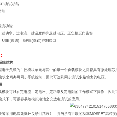
CP)
测试功能
功能
检测功能
：过功率、过电流、过温度保护及过电压、正负极反向告警
、
USB(
选购
)
、
GPIB(
选购
)
控制接口
：
系统结构
程电子负载的主控模块单元与其中的每一个负载模块之间都具有微处理芯
模块之间亦可同步系统控制，因此可达到同步测试多路输出的电源。
用
载模块可以在定电流、定电压、定功率及定电阻的工作模式下操作，因此
模式下，可很容易地模拟电池之充放电测试的应用。
块皆采用电流死循环反馈回路设计，并与所有并联的功率
MOSFET
高精度