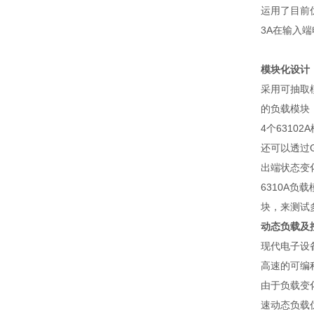
运用了目前
3A
在输入端
模块化设计
采用可抽取
的负载模块
4
个
63102A
还可以透过
出端状态变
6310A
负载
块，来测试
动态负载及
现代电子设
高速的可编
由于负载变
速动态负载