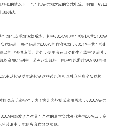
压很低的情况下，也可以提供相对应的负载电流。例如：
6312
电源测试。
进行组合或重组负载系统。其中
6314A
机框可控制总共
1400W
个负载信道，每个信道为
100W
的直流负载，
6314A
一共可控制
输出的电源供应器。此外，使用者在自动化生产线中测试时，
规格高
/
低限制中，若有超出规格，用户可以通过
GO/NG
的输
10A
主从控制功能来控制这些彼此间相互独立的多个负载模
时和动态反应特性，为了满足这些测试应用需求，
6310A
提供
6310A
内部波形产生器可产生的最大负载变化率为
10A/µs
，高
化的波形中，能使失真度降到极低。