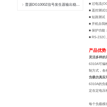
■
过电流
(O
普源DG1000Z信号发生器输出稳定1kHz正弦波设置指南
■
遥控测试
■
短路测试
■
开机自我
■
保护功能
■ RS-232C
产品优势
灵活多样的
6310A
可编
制方式，各
负载仿真应
6310A
的负
定在定电压
每个负载模