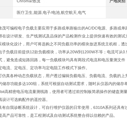
Chroma/致茂
产地类别
医疗卫生,能源,电子/电池,航空航天,电气
列致茂可编程电子负载主要应用于多路或单路输出的AC/DC电源、多路或单
师在设计研发、生产线测试及品保的产品检测作业上提供快速有效的测试
采模块化设计，用户可将选购之不同负载功率的模块放进系统主机框，透
电子负载目前提供
12
款负载模块，功率从
20W
到
1200W
不等；电流可从
0
式，避免造成短路回路，每一负载模块均具有两段式电流和电压量测文件
定电流、定电压、定功率与定电阻工作模式下操作。
可仿真各种动态负载状态，用户透过编辑负载电压、负载电流、负载的上
的储存功能多达
100
组，系统可根据自动测试需求，随时从仪器内的储存
bit
高精密电压电流量测线路，使用者可透过前控制板简易操作的键盘测
线设计可选购配件的遥控器。
具有自我诊断系统设计，可自行维护仪器的日常使用，
6310A
系列还具有
提高产品可靠性，是工程测试及自动测试系统整合得以信赖的产品。