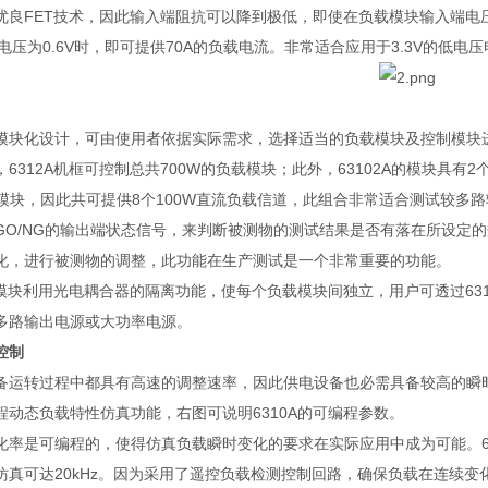
优良
FET
技术，因此输入端阻抗可以降到极低，即使在负载模块输入端电
电压为
0.6V
时，即可提供
70A
的负载电流。非常适合应用于
3.3V
的低电压
模块化设计，可由使用者依据实际需求，选择适当的负载模块及控制模块
，
6312A
机框可控制总共
700W
的负载模块；此外，
63102A
的模块具有
2
模块，因此共可提供
8
个
100W
直流负载信道，此组合非常适合测试较多路
GO/NG
的输出端状态信号，来判断被测物的测试结果是否有落在所设定的
化，进行被测物的调整，此功能在生产测试是一个非常重要的功能。
模块利用光电耦合器的隔离功能，使每个负载模块间独立，用户可透过
63
多路输出电源或大功率电源。
控制
备运转过程中都具有高速的调整速率，因此供电设备也必需具备较高的瞬
程动态负载特性仿真功能，右图可说明
6310A
的可编程参数。
化率是可编程的，使得仿真负载瞬时变化的要求在实际应用中成为可能。
仿真可达
20kHz
。因为采用了遥控负载检测控制回路，确保负载在连续变