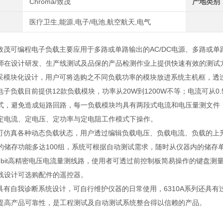
Chroma/致茂
产地类别
医疗卫生,能源,电子/电池,航空航天,电气
列致茂可编程电子负载主要应用于多路或单路输出的AC/DC电源、多路或单
师在设计研发、生产线测试及品保的产品检测作业上提供快速有效的测试
采模块化设计，用户可将选购之不同负载功率的模块放进系统主机框，透
电子负载目前提供
12
款负载模块，功率从
20W
到
1200W
不等；电流可从
0
式，避免造成短路回路，每一负载模块均具有两段式电流和电压量测文件
定电流、定电压、定功率与定电阻工作模式下操作。
可仿真各种动态负载状态，用户透过编辑负载电压、负载电流、负载的上
的储存功能多达
100
组，系统可根据自动测试需求，随时从仪器内的储存
bit
高精密电压电流量测线路，使用者可透过前控制板简易操作的键盘测
线设计可选购配件的遥控器。
具有自我诊断系统设计，可自行维护仪器的日常使用，
6310A
系列还具有
提高产品可靠性，是工程测试及自动测试系统整合得以信赖的产品。