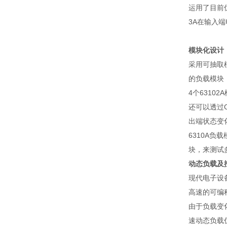
运用了目前
3A
在输入端
模块化设计
采用可抽取
的负载模块
4
个
63102A
还可以透过
出端状态变
6310A
负载
块，来测试
动态负载及
现代电子设
高速的可编
由于负载变
速动态负载