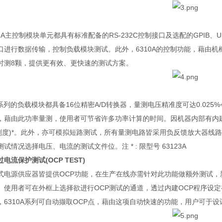
2A
主控制模块单元都具有标准配备的
RS-232C
控制接口及选配的
GPIB
、
U
口进行数据传输，控制负载模块测试。此外，
6310A
的控制功能，藉由机
时测
8
颗，提供更有效、更快速的测试方案。
系列的负载模块都具备
16
位精密
A/D
转换器，量测电压精准度可达
0.025%
，藉由此功率量测，使用者可节省许多功率计算的时间。因机器内部有内
刻度
)*
。此外，亦可模拟短路测试，所有量测电路皆采用负反馈放大器线路
测试情况选择电压、电流的测试文件位。注
* :
限型号
63123A
过电流保护测试
(OCP TEST)
式电源供应器皆提供
OCP
功能，在生产在线亦需针对此功能做额外测试，
。使用者可在外框上选择欲进行
OCP
测试的通道，透过内建
OCP
程序设定
，
6310A
系列可自动撷取
OCP
点，藉由这项自动快速的功能，用户可于设