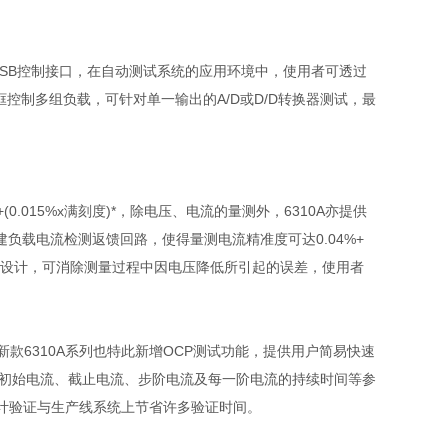
SB
控制接口，在自动测试系统的应用环境中，使用者可透过
框控制多组负载，可针对单一输出的
A/D
或
D/D
转换器测试，最
+(0.015%x
满刻度
)*
，除电压、电流的量测外，
6310A
亦提供
建负载电流检测返馈回路，使得量测电流精准度可达
0.04%+
设计，可消除测量过程中因电压降低所引起的误差，使用者
新款
6310A
系列也特此新增
OCP
测试功能，提供用户简易快速
初始电流、截止电流、步阶电流及每一阶电流的持续时间等参
计验证与生产线系统上节省许多验证时间。