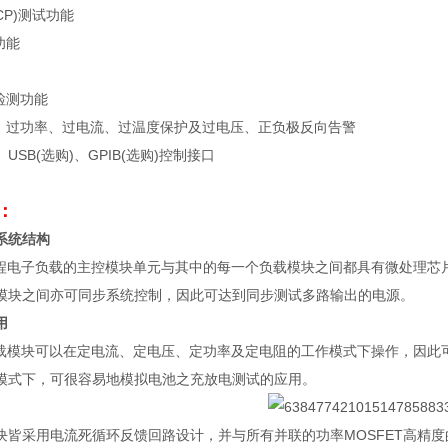
CP)
测试功能
功能
检测功能
：过功率、过电流、过温度保护及过电压、正负极反向告警
、
USB(
选购
)
、
GPIB(
选购
)
控制接口
：
系统结构
程电子负载的主控模块单元与其中的每一个负载模块之间都具有微处理芯
模块之间亦可同步系统控制，因此可达到同步测试多路输出的电源。
用
载模块可以在定电流、定电压、定功率及定电阻的工作模式下操作，因此
模式下，可很容易地模拟电池之充放电测试的应用。
块皆采用电流死循环反馈回路设计，并与所有并联的功率
MOSFET
高精度