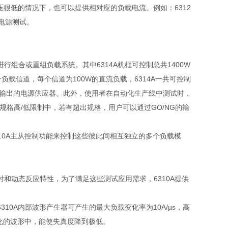
压很低的情况下，也可以提供相对应的负载电流。例如：
6312
电源测试。
进行组合或重组负载系统。其中
6314A
机框可控制总共
1400W
个负载信道，每个信道为
100W
的直流负载，
6314A
一共可控制
输出的电源供应器。此外，使用者在自动化生产线中测试时，
规格高
/
低限制中，若有超出规格，用户可以通过
GO/NG
的输
10A
主从控制功能来控制这些彼此间相互独立的多个负载模
时和动态反应特性，为了满足这些测试应用需求，
6310A
提供
6310A
内部波形产生器可产生的最大负载变化率为
10A/µs
，高
化的波形中，能使失真度降到极低。