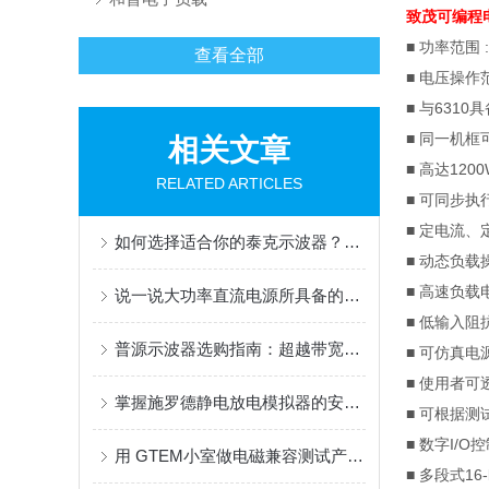
致茂可编程
■ 功率范围
查看全部
■
电压操作
■
与
6310
具
■
同一机框
相关文章
■
高达
1200
RELATED ARTICLES
■
可同步执
■
定电流、
如何选择适合你的泰克示波器？完整购买指南
■
动态负载
■
高速负载
说一说大功率直流电源所具备的优点
■
低输入阻
普源示波器选购指南：超越带宽与采样率的关键三大参数
■
可仿真电
■
使用者可
掌握施罗德静电放电模拟器的安全使用秘籍
■
可根据测
■
数字
I/O
控
用 GTEM小室做电磁兼容测试产品的辐射抗扰度和辐射骚扰发射的测量试验
■
多段式
16-