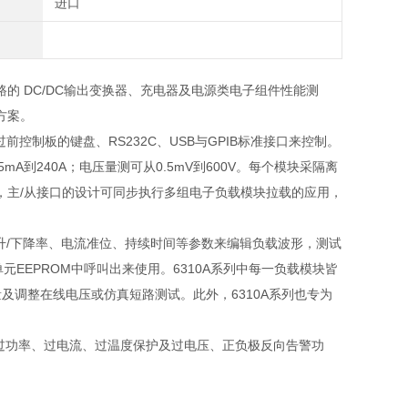
进口
路的 DC/DC输出变换器、充电器及电源类电子组件性能测
方案。
过前控制板的键盘、
RS232C
、
USB
与
GPIB
标准接口来控制。
.5mA
到
240A
；电压量测可从
0.5mV
到
600V
。每个模块采隔离
，主
/
从接口的设计可同步执行多组电子负载模块拉载的应用，
升
/
下降率、电流准位、持续时间等参数来编辑负载波形，测试
单元
EEPROM
中呼叫出来使用。
6310A
系列中每一负载模块皆
量及调整在线电压或仿真短路测试。此外，
6310A
系列也专为
过功率、过电流、过温度保护及过电压、正负极反向告警功