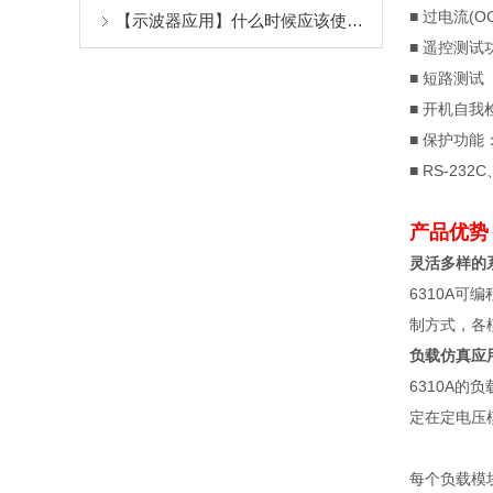
■
过电流
(O
【示波器应用】什么时候应该使用示波器的交流耦合？
■
遥控测试
■
短路测试
■
开机自我
■
保护功能
■ RS-232C
产品优势
灵活多样的
6310A
可编
制方式，各
负载仿真应
6310A
的负
定在定电压
每个负载模