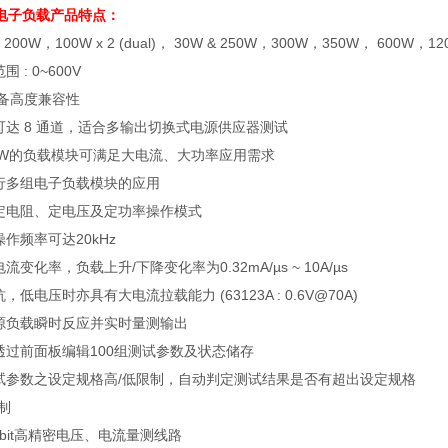
电子负载
产品特点：
: 200W
，
100W x 2 (dual)
，
30W & 250W
，
300W
，
350W
，
600W
，
12
范围
: 0~600V
备高度兼容性
可达
8
通道，适合多输出切换式电源供应器测试
W
的负载模块可满足大电流、大功率应用需求
行多组电子负载模块的应用
定电阻、定电压及定功率操作模式
操作频率可达
20kHz
电流变化率，负载上升
/
下降变化率为
0.32mA/µs ~ 10A/µs
抗，低电压时亦具有大电流拉载能力
(63123A : 0.6V@70A)
源负载瞬时反应并实时量测输出
透过前面板编辑
100
组测试参数及状态储存
试参数之设定规格高
/
低限制，自动判定测试结果是否有超出设定规格
制
bit
高精密电压、电流量测线路