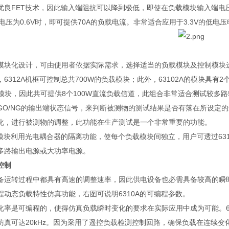
优良
FET
技术，因此输入端阻抗可以降到极低，即使在负载模块输入端电
电压为
0.6V
时，即可提供
70A
的负载电流。非常适合应用于
3.3V
的低电压
模块化设计，可由使用者依据实际需求，选择适当的负载模块及控制模块
，
6312A
机框可控制总共
700W
的负载模块；此外，
63102A
的模块具有
2
模块，因此共可提供
8
个
100W
直流负载信道，此组合非常适合测试较多路
GO/NG
的输出端状态信号，来判断被测物的测试结果是否有落在所设定的
化，进行被测物的调整，此功能在生产测试是一个非常重要的功能。
模块利用光电耦合器的隔离功能，使每个负载模块间独立，用户可透过
63
多路输出电源或大功率电源。
控制
备运转过程中都具有高速的调整速率，因此供电设备也必需具备较高的瞬
程动态负载特性仿真功能，右图可说明
6310A
的可编程参数。
化率是可编程的，使得仿真负载瞬时变化的要求在实际应用中成为可能。
仿真可达
20kHz
。因为采用了遥控负载检测控制回路，确保负载在连续变