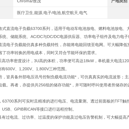
Chroma/致茂
产地类别
医疗卫生,能源,电子/电池,航空航天,电气
收式直流电子负载63700系列，适用于电动车电池放电、燃料电池放电
系统、储能系统、AC/DC与DC/DC电源供应器、功率电子组件及电力电
直流电子负载能仿真多种负载特性，亦能将电能回馈至电网。可大幅降低
省了功率转换的用电成本，同时又符合节能环保的需求。
采高功率密度设计，
3U
高的体积，功率便可高达
18kW
，单机最大电流
12
则有
600V
、
1,200V
、
1,800V
三种范围。
号，皆具备外部电压讯号控制负载电流功能
*
，可仿真真实的电流波形；主
拉载。再者，亦提供共
256
组的储存功能
*
，并可随时呼叫使用者所储存的
，
63700
系列可实时且精准的进行电压、电流量测。透过前面板的
TFT
触
、
USB
、
GPIB
和
CAN
等接口进行远程控制。
具有过电流、过功率、过温度的保护功能及过电压告警机制，可大幅提高