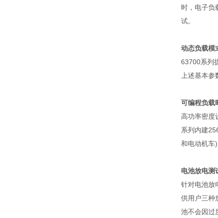
时，电子负
试。
动态负载模
63700
系列
上述基本参
可编程负载
高功率密度
系列内建
25
和电动机车
)
电池放电测
针对电池放
供用户三种
池不会因过