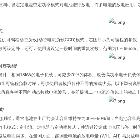
载则可设定定电流或定功率模式对电池进行放电，许多电池的放电应用、
式
提供可编程动态负载
(
动态电流负载
CCD)
模式，右图所示为可编程的参数
数可设定外，还可让使用者设定一段时间的重复次数，范围为
1 ~ 65535
时序功能
*
设计，相同
18kW
的电子负载，可减少
70%
的体积，改善高功率电子负载
6
组可编程负载时序，可供使用者模拟各种不同的拉载状况。以下举例说
:
仿真各种不同的动态拉载电流波形，亦即提供二个电流准位以上的动态
试
*
电测试，通常电池在出厂前会让容量维持在约
30%~50%
间，当电池容量
放电模式
:
定电流、定电阻与定功率模式，并透过设定截止电压与停止时
度放电而损坏。在量测方面，能测量电池的放电电量
(WH
、
AH)
与总放电