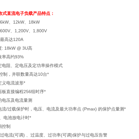
收式直流电子负载
产品特点：
 6kW
、
12kW
、
18kW
 600V
、
1,200V
、
1,800V
最高达
120A
度
: 18kW @ 3U
高
效率高约
93%
定电阻、定电压及定功率操作模式
控制，并联数量高达
10
台
*
定义电流波形
*
面板直接编程
256
组时序
*
的电压及电流量测
电流
/
过载保护时，电压、电流及最大功率点
(Pmax)
的保护点量测
*
、电池放电计时
*
扇控制
过电流
(
可调
)
、过温度、过功率
(
可调
)
保护与过电压告警