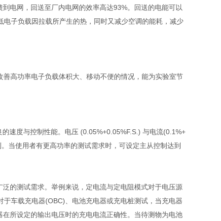
馈到电网，回送至厂内电网的效率高达
93%
。回送的电能可以
低电子负载因拉载所产生的热，同时又减少空调的能耗，减少
改善高功率电子负载体积大、移动不便的情况，能为实验室节
良的速度与控制性能。电压
(0.05%+0.05%F.S.)
与电流
(0.1%+
制。当使用者有更高功率的测试需求时，可设定主从控制达到
广泛的测试需求。举例来说，定电流与定电阻模式对于电压源
对于车载充电器
(OBC)
、电池充电器或充电桩测试，当充电器
器在所设定的输出电压时的充电电流正确性。当待测物为电池