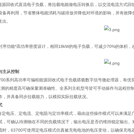
能源回收式直流电子负载，将拉载电能做电压转换后，以交流电流方式回
设备再利用，节省整体电能消耗与碳排放并降低对环境的影响，并有效降
支出。
时序功能
*
高功率密度设计，相同
18kW
的电子负载，可减少
70%
的体积，
。
与主从控制
700
系列高功率可编程能源回收式电子负载搭载数字信号微处理器，有优
量测的精度高可确保量测准确性、全系列主机型号皆可手动操作与远程控
作，并具备同步拉载能力，以模拟实际拉载状况。
式
有定电压、定电流、定电阻与定功率模式，藉由这些操作模式可以来满足
试，可确认待测物在不同的负载情况下，输出电压是否仍维持稳定输出。
流时，
63700
可使用定电压模式仿真被充电电池的电压变动，以确保充电