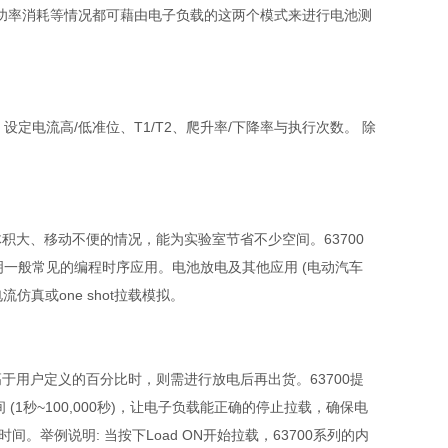
功率消耗等情况都可藉由电子负载的这两个模式来进行电池测
：设定电流高
/
低准位、
T1/T2
、爬升率
/
下降率与执行次数。 除
。
体积大、移动不便的情况，能为实验室节省不少空间。
63700
明一般常见的编程时序应用。电池放电及其他应用
(
电动汽车
电流仿真或
one shot
拉载模拟。
高于用户定义的百分比时，则需进行放电后再出货。
63700
提
间
(1
秒
~100,000
秒
)
，让电子负载能正确的停止拉载，确保电
时间。举例说明
:
当按下
Load ON
开始拉载，
63700
系列的内