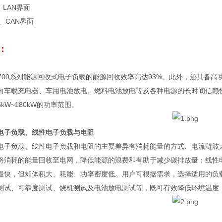
、
LAN
界面
、
CAN
界面
：
700
系列能源回收式电子负载的能源回收效率高达
93%
。此外，还具备高
向车载充电器、车用电池放电、燃料电池放电等及各种电源的长时间信赖
5kW~180kW
的功率范围。
电子负载、线性电子负载与电阻
电子负载、线性电子负载和电阻的主要差异有消耗能量的方式、电流涟波
将消耗的能量回收至电网，降低能源的浪费和有助于减少碳排放量；线性
最快，但却体积大、耗能、功率密度低。用户可根据需求，选择适用的负
测试、可靠度测试、烧机测试及电池放电测试等，既可有效降低环境温度