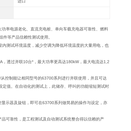
进口
、大功率电源老化、直流充电桩、单向车载充电器可靠性、燃料
子组件等产品信赖性测试使用。
室内测试环境温度，减少空调为降低环境温度的大量用电，也
0A
，透过并联
10
台
*
，最大功率更高达
180kW
，最大电流达
1,2
/
从控制能让相同型号的
63700
系列进行并联使用，并且可达
设定值。在自动化的测试上，此储存、呼叫的功能缩短测试时
控显示器及旋钮，即可在
63700
系列做简易的操作与设定，亦
产品可靠性，是工程测试及自动测试系统整合得以信赖的产