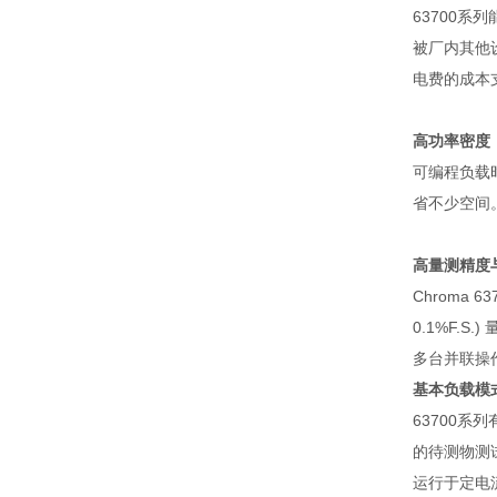
63700
系列
被厂内其他
电费的成本
高功率密度
可编程负载
省不少空间
高量测精度
Chroma 63
0.1%F.S.)
多台并联操
基本负载模
63700
系列
的待测物测
运行于定电