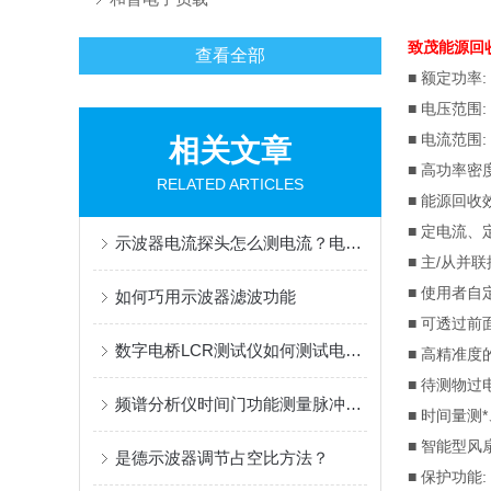
致茂能源回
查看全部
■ 额定功率
:
■
电压范围
:
■
电流范围
:
相关文章
■
高功率密
RELATED ARTICLES
■
能源回收
■
定电流、
示波器电流探头怎么测电流？电流探头使用方法
■
主
/
从并联
■
使用者自
如何巧用示波器滤波功能
■
可透过前
数字电桥LCR测试仪如何测试电池内阻？
■
高精准度
■
待测物过
频谱分析仪时间门功能测量脉冲信号的实践指南
■
时间量测
*
■
智能型风
是德示波器调节占空比方法？
■
保护功能
: