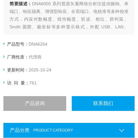
简要描述：
DNA6000 系列普源矢量网络分析仪提供频响、单
端口、响应隔离、增强型响应、全双端口、电校准等多种校准
方式，内设对数幅度、线性幅度、驻波、相位、群时延、
Smith 圆图、极坐标等多种显示格式，外配 USB、LAN、
HDMI 等多种标准接口，能精确测量微波网络的幅频特性、相
频特性和群时延特性。
产品型号：
DNA6264
厂商性质：
代理商
更新时间：
2025-10-24
访 问 量：
761
产品咨询
联系我们
产品分类
PRODUCT CATEGORY