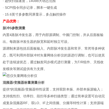
· 超快扫描速度，140dB大动态范围
· SCPI指令同步记录，脚本一键生成
· 15.6英寸多参数同屏显示，多点触控操作
产品优势：
脉冲S参数测量
内置4路脉冲发生器，用于内部源调制、中频门控制，并从后面板输
出。每路脉冲发生器的脉宽和延时独立可设。
源调制来源包括后面板输入、内部脉冲发生器和常开、常闭等多种状
态，既可利用外部脉冲对矢量网络分析仪的源进行调制，也可以使其
处于连续波状态，通过触发同步模式进行测量，为T/R组件、天线收
发模块等测试提供有力支撑。
混频器/变频器标量测量分析
提供*的混频器/变频器特性设置，支持双阶本振、外部本振源输入；
支持线性扫、功率扫、段扫等多种扫描类型；通过简单设置可自动完
成复杂混频器RF、双LO、IF之间倍频、分频等特性计算；支持源端