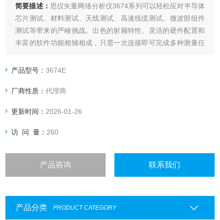
简要描述：
思仪矢量网络分析仪3674系列可以轻松应对半导体
芯片测试、材料测试、天线测试、高速线缆测试、微波部组件
测试等带来的严峻挑战。出色的射频特性、灵活的硬件配置和
丰富的软件功能相辅相成，只需一次连接即可完成多种测量任
务。创新的人机交互设计可帮助您快速便捷地完成所需的测量
设置，超大触摸屏为您带来灵活、高效的操作体验。
产品型号：
3674E
厂商性质：
代理商
更新时间：
2026-01-26
访 问 量：
260
产品咨询
联系我们
产品分类
PRODUCT CATEGORY