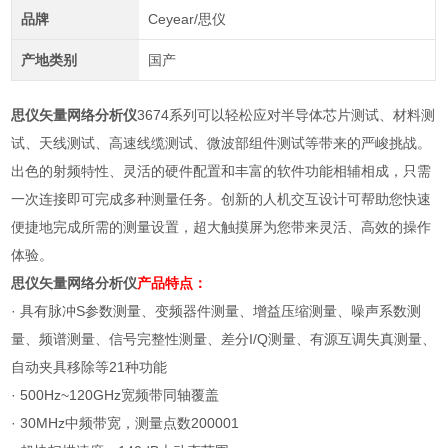
品牌
Ceyear/思仪
产地类别
国产
思仪矢量网络分析仪
3674系列可以轻松应对半导体芯片测试、材料测
试、天线测试、高速线缆测试、微波部组件测试等带来的严峻挑战。
出色的射频特性、灵活的硬件配置和丰富的软件功能相辅相成，只需
一次连接即可完成多种测量任务。创新的人机交互设计可帮助您快速
便捷地完成所需的测量设置，超大触摸屏为您带来灵活、高效的操作
体验。
思仪矢量网络分析仪
产品特点：
· 具有脉冲S参数测量、变频器件测量、增益压缩测量、噪声系数测
量、频谱测量、信号完整性测量、差分I/Q测量、有源互调失真测量、
自动夹具移除等21种功能
· 500Hz~120GHz宽频带同轴覆盖
· 30MHz中频带宽，测量点数200001