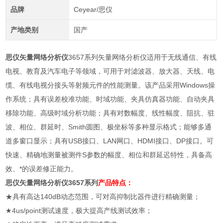
品牌
Ceyear/思仪
产地类别
国产
思仪矢量网络分析仪
3657系列矢量网络分析仪适用于无线通信、有线
电视、教育及汽车电子等领域，可用于对滤波器、放大器、天线、电
缆、有线电视分接头等射频元件的性能测量。该产品采用Windows操
作系统；具有误差校准功能、时域功能、夹具仿真器功能、自动夹具
移除功能、高级时域分析功能；具有对数幅度、线性幅度、阻抗、驻
波、相位、群延时、Smith圆图、极坐标等多种显示格式；能够多通
道多窗口显示；具有USB接口、LAN网口、HDMI接口、DP接口。可
快速、精确地测量被测件S参数的幅度、相位和群延迟特性，具备高
效、*的误差修正能力。
思仪矢量网络分析仪3657系列
产品特点：
★具有高达140dB动态范围，可对高抑制比器件进行精确测量；
★4us/point测试速度，极大提高产线测试效率；