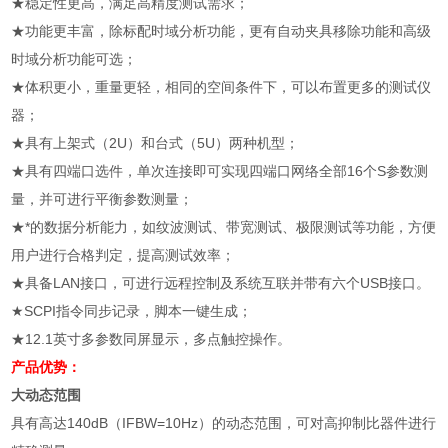
★稳定性更高，满足高精度测试需求；
★功能更丰富，除标配时域分析功能，更有自动夹具移除功能和高级
时域分析功能可选；
★体积更小，重量更轻，相同的空间条件下，可以布置更多的测试仪
器；
★具有上架式（2U）和台式（5U）两种机型；
★具有四端口选件，单次连接即可实现四端口网络全部16个S参数测
量，并可进行平衡参数测量；
★*的数据分析能力，如纹波测试、带宽测试、极限测试等功能，方便
用户进行合格判定，提高测试效率；
★具备LAN接口，可进行远程控制及系统互联并带有六个USB接口。
★SCPI指令同步记录，脚本一键生成；
★12.1英寸多参数同屏显示，多点触控操作。
产品优势：
大动态范围
具有高达140dB（IFBW=10Hz）的动态范围，可对高抑制比器件进行