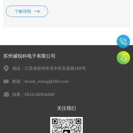
内建精准的6 1/2数字电表为量测的基础核心,主机可配备3个模
块,并提供5个切换模块以满足不同的量测需求,无论是负责分析
了解详情
产品特性的研发,还是负责系统测试或故障诊断的生产制造,一
个具有灵活性和高效能的资料撷取系统,可有效因应不同量测
需求,进行扩充和改变,让整体的测试更简单。
苏州威锐科电子有限公司
地址：江苏省苏州市吴中区友新路168号
邮箱：brook_meng@163.com
传真：0512-66916440
关注我们