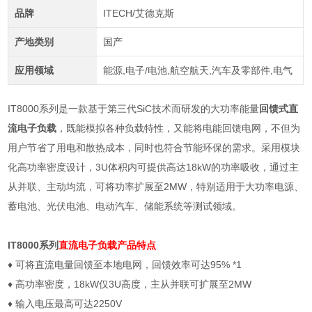
品牌
ITECH/艾德克斯
产地类别
国产
应用领域
能源,电子/电池,航空航天,汽车及零部件,电气
IT8000
系列是一款基于第三代
SiC
技术而研发的大功率能量
回馈式直
流电子负载
，既能模拟各种负载特性，又能将电能回馈电网，不但为
用户节省了用电和散热成本，同时也符合节能环保的需求。采用模块
化高功率密度设计，
3U
体积内可提供高达
18kW
的功率吸收，通过主
从并联、主动均流，可将功率扩展至
2MW
，特别适用于大功率电源、
蓄电池、光伏电池、电动汽车、储能系统等测试领域。
IT8000
系列
直流电子负载
产品特点
♦
可将直流电量回馈至本地电网，回馈效率可达
95% *1
♦
高功率密度，
18kW
仅
3U
高度，主从并联可扩展至
2MW
♦
输入电压最高可达
2250V