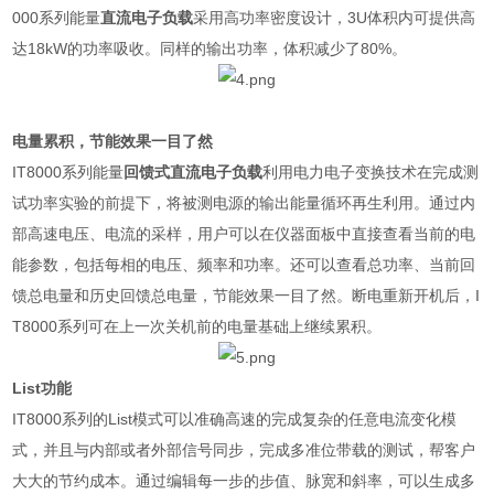
000
系列能量
直流电子负载
采用高功率密度设计，
3U
体积内可提供高
达
18kW
的功率吸收。同样的输出功率，体积减少了
80%
。
电量累积，节能效果一目了然
IT8000
系列能量
回馈式直流电子负载
利用电力电子变换技术在完成测
试功率实验的前提下，将被测电源的输出能量循环再生利用。通过内
部高速电压、电流的采样，用户可以在仪器面板中直接查看当前的电
能参数，包括每相的电压、频率和功率。还可以查看总功率、当前回
馈总电量和历史回馈总电量，节能效果一目了然。断电重新开机后，
I
T8000
系列可在上一次关机前的电量基础上继续累积。
List
功能
IT8000
系列的
List
模式可以准确高速的完成复杂的任意电流变化模
式，并且与内部或者外部信号同步，完成多准位带载的测试，帮客户
大大的节约成本。通过编辑每一步的步值、脉宽和斜率，可以生成多