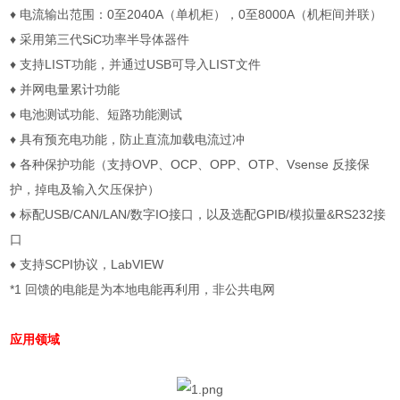
♦
电流输出范围：
0
至
2040A
（单机柜），
0
至
8000A
（机柜间并联）
♦
采用第三代
SiC
功率半导体器件
♦
支持
LIST
功能，并通过
USB
可导入
LIST
文件
♦
并网电量累计功能
♦
电池测试功能、短路功能测试
♦
具有预充电功能，防止直流加载电流过冲
♦
各种保护功能（支持
OVP
、
OCP
、
OPP
、
OTP
、
Vsense
反接保
护，掉电及输入欠压保护）
♦
标配
USB/CAN/LAN/
数字
IO
接口，以及选配
GPIB/
模拟量
&RS232
接
口
♦
支持
SCPI
协议，
LabVIEW
*1
回馈的电能是为本地电能再利用，非公共电网
应用领域