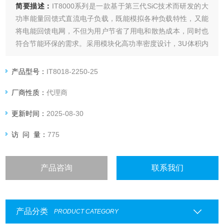
简要描述：
IT8000系列是一款基于第三代SiC技术而研发的大
功率能量回馈式直流电子负载，既能模拟各种负载特性，又能
将电能回馈电网，不但为用户节省了用电和散热成本，同时也
符合节能环保的需求。采用模块化高功率密度设计，3U体积内
可提供高达18kW的功率吸收，通过主从并联、主动均流，可
将功率扩展至2MW，特别适用于大功率电源、蓄电池、光伏电
产品型号：
IT8018-2250-25
池、电动汽车、储能系统等测试领域。
厂商性质：
代理商
更新时间：
2025-08-30
访 问 量：
775
产品咨询
联系我们
产品分类
PRODUCT CATEGORY