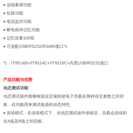
♦
远端量测功能
♦
短路功能
♦
电流监控功能
♦
断电保持记忆功能
♦
记忆容量
100
组
♦
可选配
USB/RS232/RS485
接口
*1
*1
：
IT8514B+/IT8514C+/IT8516C+
内置
USB/RS232
接口
产品功能与优势
动态测试功能
动态测试操作能够根据设定规则使电子负载在两种设定参数之间切
换，此功能用来测试电源的动态特性。
♦
连续模式：在连续模式下，当动态测试操作使能后，负载会连续的
在
A
值及
B
值之间切换。