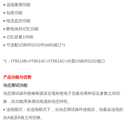
♦
远端量测功能
♦
短路功能
♦
电流监控功能
♦
断电保持记忆功能
♦
记忆容量
100
组
♦
可选配
USB/RS232/RS485
接口
*1
*1
：
IT8514B+/IT8514C+/IT8516C+
内置
USB/RS232
接口
产品功能与优势
动态测试功能
动态测试操作能够根据设定规则使电子负载在两种设定参数之间切
换，此功能用来测试电源的动态特性。
♦
连续模式：在连续模式下，当动态测试操作使能后，负载会连续的
在
A
值及
B
值之间切换。