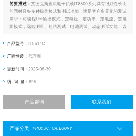
简要描述：
艾德克斯直流电子负载IT8500系列具有很好性价比
的同时具备多种操作模式和测试功能，满足客户多元化的测试
需求：可编程List输出模式，定电压、定功率、定电流、定电
阻模式，远端测量、短路测试、电池测试、动态测试功能。该
系列具备良好的低电压带载特性，提供高精度的测试解决方
案，可选配USB/RS232/GPIB通讯接口。
产品型号：
IT8514C
厂商性质：
代理商
更新时间：
2025-08-30
访 问 量：
695
产品咨询
联系我们
产品分类
PRODUCT CATEGORY