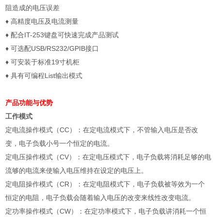
阻造成的电压误差
♦
高精度电压及电流测量
♦
配合
IT-253
键盘可快速完成产品测试
♦
可选配
USB/RS232/GPIB
接口
♦
可安装于标准
19
寸机柜
♦
具有可编程
List
输出模式
产品功能与优势
工作模式
定电流操作模式（
CC
）：在定电流模式下，不管输入电压是否改
变，电子负载小号一个恒定的电流。
定电压操作模式（
CV
）：在定电压模式下，电子负载将消耗足够的电
流够的电流来使输入电压维持在设定的电压上。
定电阻操作模式（
CR
）：在定电阻模式下，电子负载被等效为一个
恒定的电阻，电子负载会随着输入电压的改变来线性改变电流。
定功率操作模式（
CW
）：在定功率模式下，电子负载讲消耗一个恒