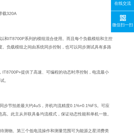
在线交流
带载
320A
微信扫一扫
以和
IT8700P
系列的模组混合使用。而且每个负载模组和主控
度。负载模组之间由系统同步控制，也可以同步测试具有多路
，
IT8700P+
提供了高速、可编程的动态时序控制，电流最小
测试。
同步节拍差最大约
4uS
，并机均流精度
0.1%+0.1%FS
。可应
也高。此主从并联具备均流模式，保证动态性能和单机一致。
待测物。第三个低电流操作和测量范围可为能源之星消费类