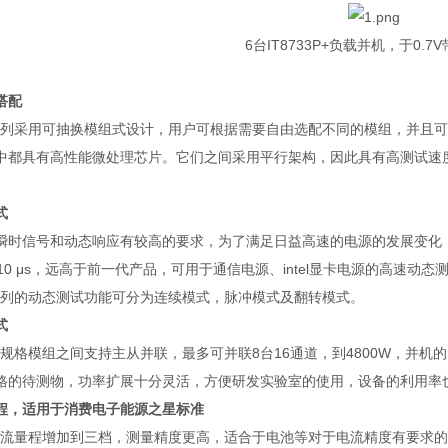
6
台
IT8733P+
负载并机，于
0.7V
搭配
列采用可抽换模组式设计，用户可根据需要自由选配不同的模组，并且可
中都具有高性能微处理芯片。它们之间采用平行架构，因此具有高测试速
。
式
瞬时信号和动态响应有较高的要求，为了满足日益高速的电源的发展变化
10 μs
，远高于前一代产品，可用于通信电源、
intel
显卡电源的高速动态
列的动态测试功能可分为连续模式，脉冲模式及翻转模式。
式
规格模组之间支持主从并联，最多可并联
8
台
16
通道，到
4800W
，并机的
格的待测物，功率扩展十分灵活，方便研发实验室的使用，设备的利用率
程，适用于消费电子能源之星标准
流量程增加到三档，测量精度更高，适合于电池等对于电流精度有要求的