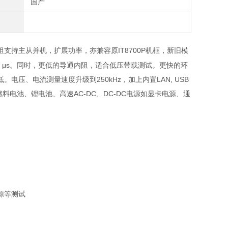
国产
组支持主从并机，扩展功率，亦兼容原
IT8700P
机框，新旧模
 μs
。同时，更低的导通内阻，适合低压带载测试。更快的环
低。电压、电流测量速度升级到
250kHz
，加上内置
LAN, USB
燃料电池、锂电池、高速
AC-DC
、
DC-DC
电源如显卡电源、通
源等测试