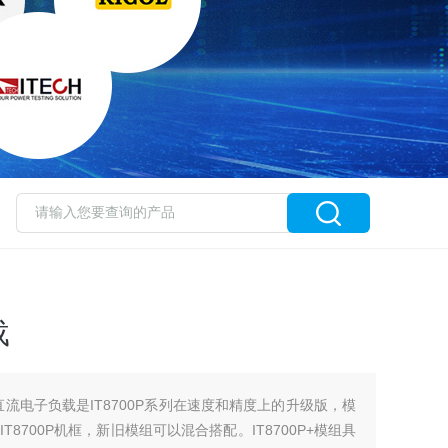
载
道直流电子负载是IT8700P系列在速度和精度上的升级版，模
8700P机框，新旧模组可以混合搭配。IT8700P+模组具