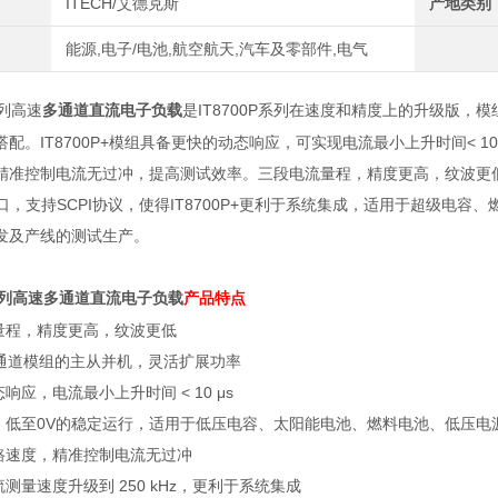
ITECH/艾德克斯
产地类别
能源,电子/电池,航空航天,汽车及零部件,电气
高速
多通道直流电子负载
是
IT8700P
系列在速度和精度上的升级版，模
列
搭配。
IT8700P+
模组具备更快的动态响应，可实现电流最小上升时间
< 10
精准控制电流无过冲，提高测试效率。三段电流量程，精度更高，纹波更
口，支持
SCPI
协议，使得
IT8700P+
更利于系统集成，适用于超级电容、
发及产线的测试生产。
高速
多通道直流电子负载
产品特点
列
量程，精度更高，纹波更低
通道模组的主从并机，灵活扩展功率
态响应，电流最小上升时间
< 10 μs
，低至
0V
的稳定运行，适用于低压电容、太阳能电池、燃料电池、低压电
路速度，精准控制电流无过冲
流测量速度升级到
250 kHz
，更利于系统集成