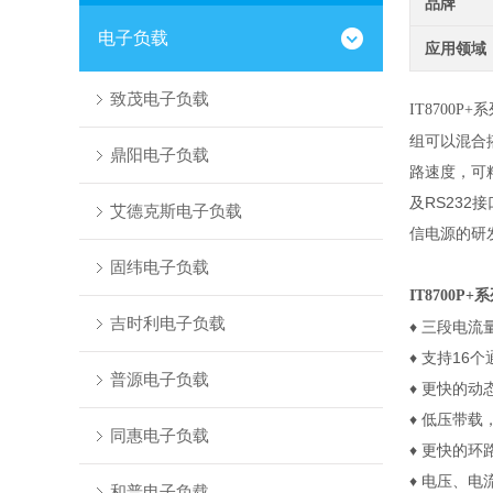
品牌
电子负载
应用领域
致茂电子负载
IT8700P+
系
组可以混合
鼎阳电子负载
路速度，可
及
RS232
接
艾德克斯电子负载
信电源的研
固纬电子负载
IT8700P+
系
吉时利电子负载
♦
三段电流
♦
支持
16
个
普源电子负载
♦
更快的动
♦
低压带载
同惠电子负载
♦
更快的环
♦
电压、电
和普电子负载