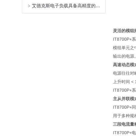
艾德克斯电子负载具备高精度的输出和量测
灵活的模组
IT8700P+
系
模组单元之
输出的电源
高速动态模
电源往往对
上升时间
< 
IT8700P+
系
主从并联模
IT8700P+
同
用于多种规
三段电流量
IT8700P+
电