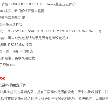
护功能：
OVP/OCP/OPP/OTP
、
Sense
悬空压差保护
00P
机框，新旧模组可混合搭配
峰值电流测量功能
端子任意选择
*1
式：
CC/ CV/ CR/ CW/CV+CC/ CR+CC/ CW+CC/ CV+CR (CR-LED)
功能，可自动判定测试结果是否有超出设定规格
 USB, RS232
通信接口
度可调，匹配不同电源
行多组电子负载模组拉载
子限流
15A
与优势
低至
0V
的稳定工作
块具有超低的导通内阻，并有三段操作范围的设定，于中小量程档下，低
作后可获得更低的输入阻抗，适合用于测试燃料电池、超级电容、太阳能