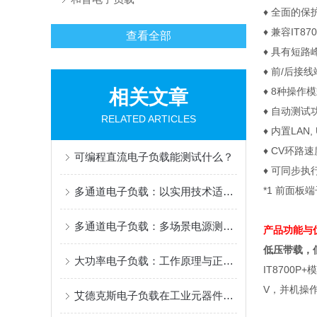
♦
全面的保
♦
兼容
IT87
查看全部
♦
具有短路
♦
前
/
后接线
♦
8
种操作模
相关文章
♦
自动测试
RELATED ARTICLES
♦
内置
LAN,
♦
CV
环路速
可编程直流电子负载能测试什么？
♦
可同步执
*1
前面板端
多通道电子负载：以实用技术适配多元测试需求
多通道电子负载：多场景电源测试的效率“加速器”
产品功能
低压带载，
大功率电子负载：工作原理与正确使用指南
IT8700P+
模
V
，并机操
艾德克斯电子负载在工业元器件、老化测试等领域中的用途