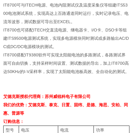
IT8700
可与
ITECH
电源、电池内阻测试仪及温度采集仪等组建
ITS53
00
电池测试系统，实现高达上百路通道同时运行，实时记录电压、电
流等波形，测试数据可导出至
EXCEL
。
IT8700
也可搭配
ITECH
交直流电源、继电器卡、
I/O
卡、
DSO
卡等组
建
ITS9500
电源测试系统，实现多电源模块同时测试或多路输出
AC/D
C
或
DC/DC
电源模块的测试。
IT8700
搭配
IT9380
软件可实现太阳能电池的多路测试，各路测试界
面可自由切换，支持采样时间设置、测试数据的导出，加上
IT8700
高
达
50KHz
的
I-V
采样率，实现了太阳能电池板高效、全自动化的测试。
艾德克斯授权代理商：苏州威锐科电子有限公司
我们的优势：艾德克斯、泰克、日置、固纬、是德、海思、安柏、同
惠、普源等
订购信息：
型号
电压
电流
功率