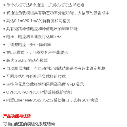
♦
单个机框可达
8
个通道，扩展机框可达
16
通道
♦
双通道负载模组具有动态功率分配功能，大幅节约设备成本
♦
高达
0.1mV/0.1mA
的解析度和高精度
♦
具有短路峰值电流和峰值电压的测量功能
♦
电压、电流测量速度可达
50kHz
♦
可调整电流上升
/
下降斜率
♦
在
List
模式下，可模擬各种带载波形
♦
高达
25kHz
的动态模式
♦
自动测试功能，可自动判定测试结果是否有超出设定规格
♦
可同步执行多组电子负载模组拉载
♦
主控单元及负载模块均采用高亮度
VFD
显示
♦
OVP/OCP/OPP/OTP/
防反接保护功能
♦
内置
Ether Net/USB/RS232
通信接口，支持
SCPI
协议
产品功能与优势
可自由配置的模组化系统结构