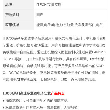
品牌
ITECH/艾德克斯
产地类别
国产
应用领域
能源,电子/电池,航空航天,汽车及零部件,电气
IT8700
系列多通道电子负载采用可抽换式模块化设计，单机框可达
8
个通道，扩展机框可达
16
通道。用户可根据通道数和功率需求在
8
款
负载模组中自由选配，通过主机框控制面板控制或通过内置
LAN/RS2
32/USB
等接口，由上位机软件进行控制。具有斜率可调、
list
带载波
形编辑的功能、自动测试等功能，可应用于多路或单路输出的
AC/D
C
、
DC/DC
电源转换器、充电器等电源类电子元器件性能的测试，也
可应用于
ATE
测试系统、太阳能电池、
LED
、通讯测试等领域。
高速
多通道电子负载
产品特点
IT8700
系列
♦
抽换式模组，可自由搭配所需的测试方案
;
♦
双信道模块可同时显示每一信道数据，无需切换