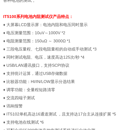
各种电池的测试 。
IT5100系列
电池内阻测试仪
产品特点：
♦
大屏幕
LCD
显示屏：电池内阻和电压同时显示
♦
电压测量范围：
10uV
～
1000V *2
♦
电阻测量范围：
150u
Ω ～
3000
Ω
*1
♦
三段电压量程、七段电阻量程的自动或手动测试
*3
♦
同时测试电阻、电压，速度高达
125
次
/
秒
*4
♦
USB/LAN
通讯接口，支持
SCPI
协议
♦
支持统计运算，通过
USB
存储数据
♦
比较器功能：
HI/IN/LOW
显示分选结果
♦
调零功能：全量程短路清零
♦
交流四端子测试
♦
讯响报警
♦
IT5102
单机高达
16
通道测试 ，且支持达
17
台主从连接扩展
*5
♦
支持电池在线测试
*6