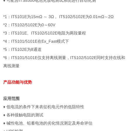
♦
可配合
ITS5300
电池充放电测试系统进行自动化测
*1
：
IT5101E
为
15m
Ω ～
3
Ω，
IT5102/5102E
为
0.01m
Ω～
2
Ω
*2
：
IT5102/5102E
为
0
～
60V
*3
：
IT5101E
、
IT5102/5102E
电阻为两段量程
*4
：
IT5101/5101E
在
Ex_Fast
模式下
*5
：
IT5102E
为
8
通道
*6
：
IT5101/5101E
仅支持离线测量，
IT5102/5102E
同时支持在线和
离线测量
产品功能与优势
应用范围
♦
低电流的条件下来表征机电元件的低阻特性
♦
各种接触电阻的测试
♦
碱性电池、铅蓄电池的劣化情况测定及寿命评估