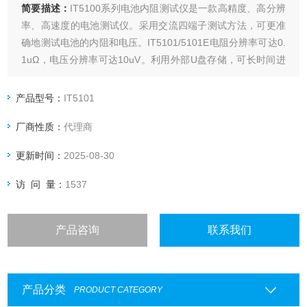
简要描述：
IT5100系列电池内阻测试仪是一款高精度、高分辨
率、高速度的电池测试仪。采用交流四端子测试方法，可更准
确地测试电池的内阻和电压。IT5101/5101E电阻分辨率可达0.
1uΩ，电压分辨率可达10uV。利用外部U盘存储，可长时间进
行统计运算。内建比较器功能，可自动判断电池参数是否符合
标准，统计合格率，适合各种电池的检测和分拣。
产品型号：
IT5101
厂商性质：
代理商
更新时间：
2025-08-30
访 问 量：
1537
产品咨询
联系我们
产品分类
PRODUCT CATEGORY