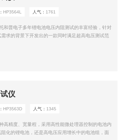
：
HP3564L
人气：
1761
是依托和普电子多年锂电池电压内阻测试的丰富经验，针对
试需求的背景下开发出的一款同时满足超高电压测试范
性能测试仪。该产品分辨率高、稳定性好、测试周期短、
用于产品研发和自动化产线。
测试仪
：
HP3563D
人气：
1345
是一种高精度、宽量程，采用高性能微处理器控制的电池内
低阻化的锂电池，还是高电压应用增长中的电池组，面