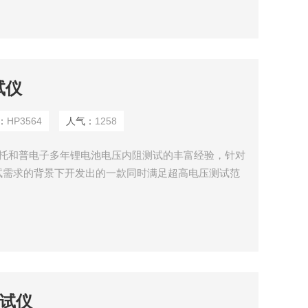
试仪
：
HP3564
人气：
1258
是依托和普电子多年锂电池电压内阻测试的丰富经验，针对
试需求的背景下开发出的一款同时满足超高电压测试范
性能测试仪。该产品分辨率高、稳定性好、测试周期短、
用于产品研发和自动化产线。
测试仪