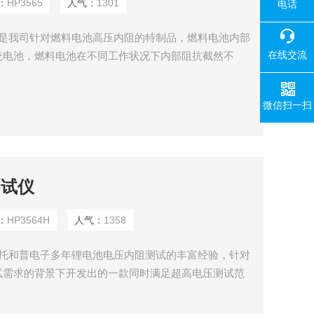
：
HP3565
人气：
1301
电话
试仪是我司针对燃料电池高压内阻的特制品，燃料电池内部
在线交流
统电池，燃料电池在不同工作状况下内部阻抗截然不
内部的水分和空气的比例进行优化判断，可以在不同测试工
流(上百安培)的测试工况下也可稳定测试。
微信扫一扫
测试仪
：
HP3564H
人气：
1358
是依托和普电子多年锂电池电压内阻测试的丰富经验，针对
试需求的背景下开发出的一款同时满足超高电压测试范
性能测试仪。该产品分辨率高、稳定性好、测试周期短、
用于产品研发和自动化产线。