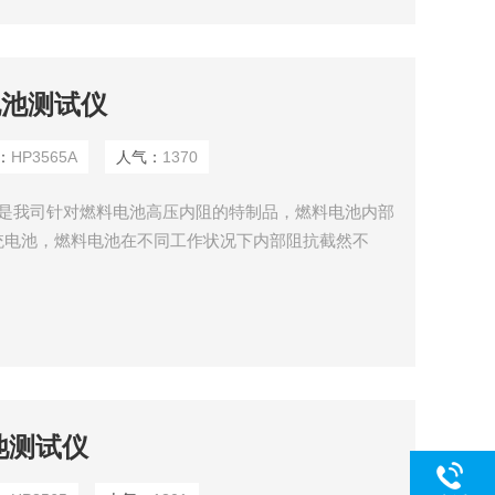
电池测试仪
：
HP3565A
人气：
1370
试仪是我司针对燃料电池高压内阻的特制品，燃料电池内部
统电池，燃料电池在不同工作状况下内部阻抗截然不
内部的水分和空气的比例进行优化判断，可以在不同测试工
流(上百安培)的测试工况下也可稳定测试。
池测试仪