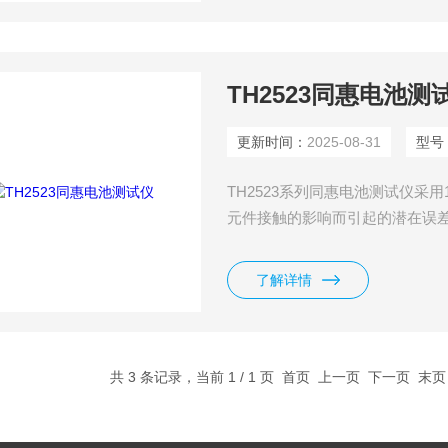
TH2523同惠电池测
更新时间：
2025-08-31
型号
TH2523系列同惠电池测试仪采
元件接触的影响而引起的潜在误差。高
的需求。0.1%的基本电阻测量准确
池组到纽扣电池的电阻测试要求
了解详情
试速度更是能达到20ms/次左右
共 3 条记录，当前 1 / 1 页 首页 上一页 下一页 末