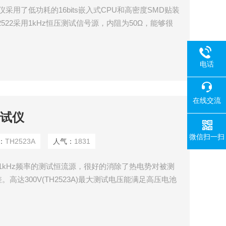
仪采用了低功耗的16bits嵌入式CPU和高密度SMD贴装
522采用1kHz恒压测试信号源，内阻为50Ω，能够很
防止被测件击毁。
电话
在线交流
测试仪
微信扫一扫
：
TH2523A
人气：
1831
用1kHz频率的测试恒流源，很好的消除了热电势对被测
达300V(TH2523A)最大测试电压能满足高压电池
度，30mΩ-3000Ω的量程能够覆盖到大部分大型的电
，更能满足一些趋向大型化、低阻化的锂电池。最快测
。