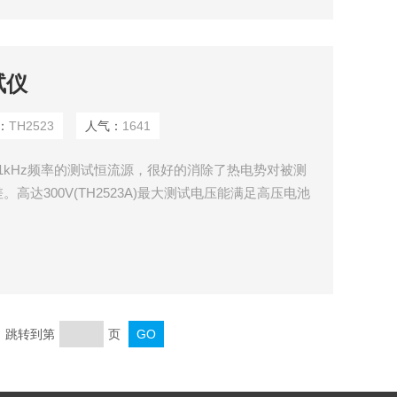
试仪
：
TH2523
人气：
1641
用1kHz频率的测试恒流源，很好的消除了热电势对被测
达300V(TH2523A)最大测试电压能满足高压电池
度，30mΩ-3000Ω的量程能够覆盖到大部分大型的电
，更能满足一些趋向大型化、低阻化的锂电池。最快测
。
页 跳转到第
页