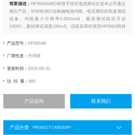
简要描述：
HP3554A/B/D和普手持式电池测试仪是本公司重点
推出产品，针对电池行业精确电池内阻、电压测试的高速测试
设备。内阻最小分辨率0.0001mΩ，最高测试电压可达
1000V，最快测试速度100mS。仪器采用经典型HP3563同样
的电路设计，使得HP3554A/ B/ D同时具有台式机相同的*测试
性能和手持式表小巧方便携带的功能。
产品型号：
HP3554B
厂商性质：
代理商
更新时间：
2025-08-31
访 问 量：
885
产品咨询
联系我们
产品分类
PRODUCT CATEGORY