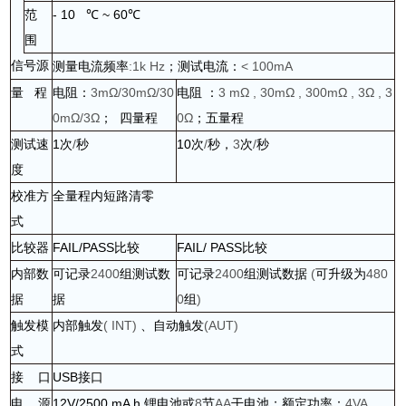
范
- 10 ℃ ~ 60℃
围
信号源
测量电流频率
:1k Hz
；测试电流：
< 100mA
量
程
电阻：
3mΩ/30mΩ/30
电阻
：
3 mΩ , 30mΩ , 300mΩ , 3Ω , 3
0mΩ/3Ω
；
四量程
0Ω
；五量程
测试速
1
次
/
秒
10
次
/
秒，
3
次
/
秒
度
校准方
全量程内短路清零
式
比较器
FAIL/PASS
比较
FAIL/ PASS
比较
内部数
可记录
2400
组测试数
可记录
2400
组测试数据
(
可升级为
480
据
据
0
组
)
触发模
内部触发
( INT)
、自动触发
(AUT)
式
接
口
USB
接口
电
源
12V/2500 mA h
锂电池或
8
节
AA
干电池；额定功率：
4VA