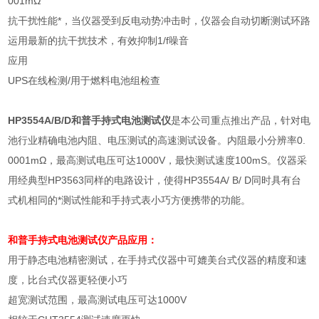
001mΩ
抗干扰性能*，当仪器受到反电动势冲击时，仪器会自动切断测试环路
运用最新的抗干扰技术，有效抑制
1/f
噪音
应用
UPS
在线检测
/
用于燃料电池组检查
HP3554A/B/D和普
手持式
电池测试仪
是本公司重点推出产品，针对电
池行业精确电池内阻、电压测试的高速测试设备。内阻最小分辨率
0.
0001mΩ
，最高测试电压可达
1000V
，最快测试速度
100mS
。仪器采
用经典型
HP3563
同样的电路设计，使得
HP3554A/ B/ D
同时具有台
式机相同的*测试性能和手持式表小巧方便携带的功能。
和普手持式
电池测试仪
产品应用：
用于静态电池精密测试，在手持式仪器中可媲美台式仪器的精度和速
度，比台式仪器更轻便小巧
超宽测试范围，最高测试电压可达
1000V