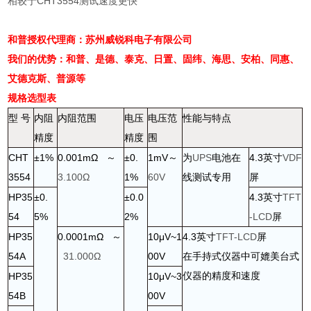
相较于
CHT3554
测试速度更快
和普授权代理商：苏州威锐科电子有限公司
我们的优势：和普、是德、泰克、日置、固纬、海思、安柏、同惠、
艾德克斯、普源等
规格选型表
型
号
内阻
内阻范围
电压
电压范
性能与特点
精度
精度
围
CHT
±1%
0.001mΩ
～
±0.
1mV
～
为
UPS
电池在
4.3
英寸
VDF
3554
3.100Ω
1%
60V
线测试专用
屏
HP35
±0.
±0.0
4.3
英寸
TFT
54
5%
2%
-LCD
屏
HP35
0.0001mΩ
～
10μV~1
4.3
英寸
TFT-LCD
屏
54A
31.000Ω
00V
在手持式仪器中可媲美台式
仪器的精度和速度
HP35
10μV~3
54B
00V