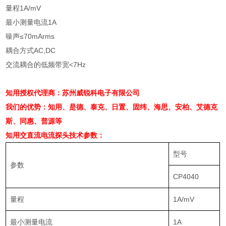
量程
1A/mV
最小测量电流
1A
噪声
≤70mArms
耦合方式
AC,DC
交流耦合的低频带宽
<7Hz
知用授权代理商：苏州威锐科电子有限公司
我们的优势：知用、是德、泰克、日置、固纬、海思、安柏、艾德克
斯、同惠、普源等
知用交直流电流探头
技术参数：
型号
参数
CP4040
量程
1A/mV
最小测量电流
1A