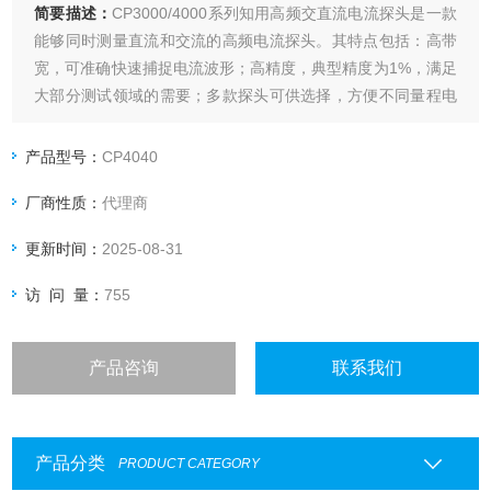
简要描述：
CP3000/4000系列知用高频交直流电流探头是一款
能够同时测量直流和交流的高频电流探头。其特点包括：高带
宽，可准确快速捕捉电流波形；高精度，典型精度为1%，满足
大部分测试领域的需要；多款探头可供选择，方便不同量程电
流测量；标准的BNC输出接口，可匹配任何厂家示波器。常用
于开关电源、马达驱动器、电子整流计、LED照明、新能源等
产品型号：
CP4040
设计和测试应用中。
厂商性质：
代理商
更新时间：
2025-08-31
访 问 量：
755
产品咨询
联系我们
产品分类
PRODUCT CATEGORY