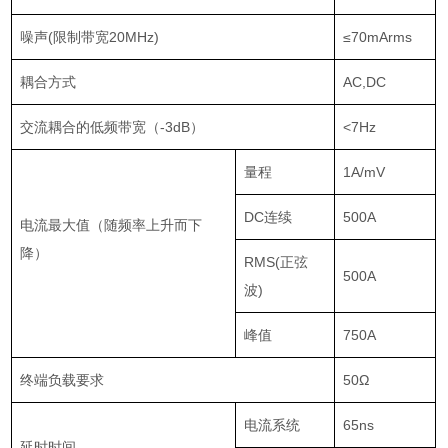
噪声
(
限制带宽
20MHz)
≤70mArms
耦合方式
AC,DC
交流耦合的低频带宽（
-3dB
）
<7Hz
量程
1A/mV
DC
连续
500A
电流最大值（随频率上升而下
降）
RMS(
正弦
500A
波
)
峰值
750A
终端负载要求
50Ω
电流系统
65ns
延时时间