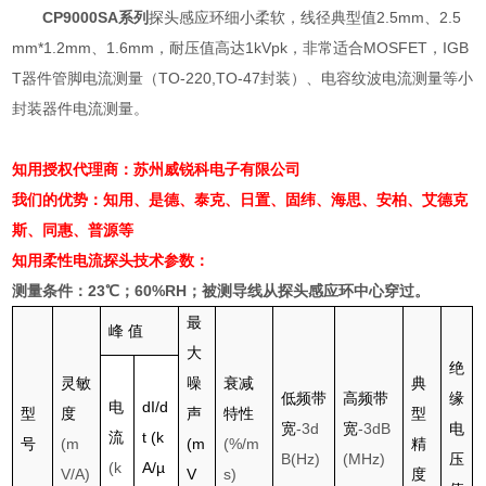
CP9000SA
系列
探头感应环细小柔软，线径典型值
2.5mm
、
2.5
mm*1.2mm
、
1.6mm
，耐压值高达
1kVpk
，非常适合
MOSFET
，
IGB
T
器件管脚电流测量（
TO-220,TO-47
封装）
、电容纹波电流测量等小
封装器件电流测量。
知用授权代理商：苏州威锐科电子有限公司
我们的优势：知用、是德、泰克、日置、固纬、海思、安柏、艾德克
斯、同惠、普源等
知用柔性电流探头
技术参数：
测量条件：
23
℃；
60%RH
；被测导线从探头感应环中心穿过。
最
峰
值
大
绝
灵敏
噪
衰减
典
低频带
高频带
缘
电
dI/d
型
度
声
特性
型
宽
-3d
宽
-3dB
电
流
t (k
号
(m
(m
(%/m
精
B(Hz)
(MHz)
压
(k
A/µ
V/A)
V
s)
度