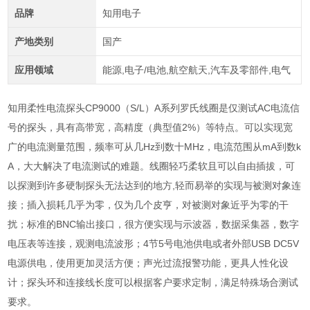
品牌
知用电子
产地类别
国产
应用领域
能源,电子/电池,航空航天,汽车及零部件,电气
知用柔性电流探头CP9000（S/L）A系列罗氏线圈是仅测试AC电流信
号的探头，具有高带宽，高精度（典型值2%）等特点。可以实现宽
广的电流测量范围，频率可从几Hz到数十MHz，电流范围从mA到数k
A，大大解决了电流测试的难题。线圈轻巧柔软且可以自由插拔，可
以探测到许多硬制探头无法达到的地方,轻而易举的实现与被测对象连
接；插入损耗几乎为零，仅为几个皮亨，对被测对象近乎为零的干
扰；标准的BNC输出接口，很方便实现与示波器，数据采集器，数字
电压表等连接，观测电流波形；4节5号电池供电或者外部USB DC5V
电源供电，使用更加灵活方便；声光过流报警功能，更具人性化设
计；探头环和连接线长度可以根据客户要求定制，满足特殊场合测试
要求。