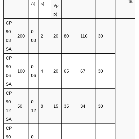
值
A)
s)
Vp
p)
CP
90
0.
200
2
20
80
116
30
03
03
SA
CP
90
0.
100
4
20
65
67
30
06
06
SA
CP
90
0.
50
8
15
35
34
30
12
12
SA
CP
90
0.