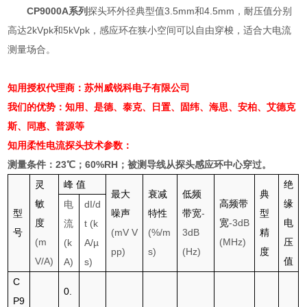
CP9000A系列
探头环外径典型值
3.5mm
和
4.5mm
，耐压值分别
高达
2kVpk
和
5kVpk
，感应环在狭小空间可以自由穿梭，适合大电流
测量场合。
知用授权代理商：苏州威锐科电子有限公司
我们的优势：知用、是德、泰克、日置、固纬、海思、安柏、艾德克
斯、同惠、普源等
知用柔性电流探头
技术参数：
测量条件：
23
℃；
60%RH
；被测导线从探头感应环中心穿过。
灵
峰
值
绝
最大
衰减
低频
典
敏
高频带
缘
电
dI/d
型
噪声
特性
带宽
-
型
度
宽
-3dB
电
流
t (k
号
(mV V
(%/m
3dB
精
(m
(MHz)
压
(k
A/µ
pp)
s)
(Hz)
度
V/A)
值
A)
s)
C
0.
P9