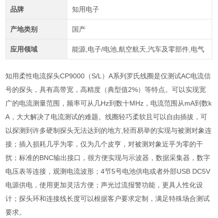
品牌
知用电子
产地类别
国产
应用领域
能源,电子/电池,航空航天,汽车及零部件,电气
知用柔性电流探头CP9000（S/L）A系列罗氏线圈是仅测试AC电流信
号的探头，具有高带宽，高精度（典型值2%）等特点。可以实现宽
广的电流测量范围，频率可从几Hz到数十MHz，电流范围从mA到数k
A，大大解决了电流测试的难题。线圈轻巧柔软且可以自由插拔，可
以探测到许多硬制探头无法达到的地方,轻而易举的实现与被测对象连
接；插入损耗几乎为零，仅为几个皮亨，对被测对象近乎为零的干
扰；标准的BNC输出接口，很方便实现与示波器，数据采集器，数字
电压表等连接，观测电流波形；4节5号电池供电或者外部USB DC5V
电源供电，使用更加灵活方便；声光过流报警功能，更具人性化设
计；探头环和连接线长度可以根据客户要求定制，满足特殊场合测试
要求。