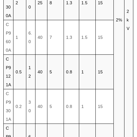
2
25
8
1.3
1.5
15
30
0
2
0A
2%
k
C
V
P9
6.
1
40
7
1.3
1.5
15
60
0
0A
C
P9
1
0.5
40
5
0.8
1
15
12
2
1A
C
P9
3
0.2
40
5
0.8
1
15
30
0
1A
C
P9
6