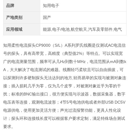
品牌
知用电子
产地类别
国产
应用领域
能源,电子/电池,航空航天,汽车及零部件,电气
知用柔性电流探头CP9000（S/L）A系列罗氏线圈是仅测试AC电流信
号的探头，具有高带宽，高精度（典型值2%）等特点。可以实现宽
广的电流测量范围，频率可从几Hz到数十MHz，电流范围从mA到数k
A，大大解决了电流测试的难题。线圈轻巧柔软且可以自由插拔，可
以探测到许多硬制探头无法达到的地方,轻而易举的实现与被测对象连
接；插入损耗几乎为零，仅为几个皮亨，对被测对象近乎为零的干
扰；标准的BNC输出接口，很方便实现与示波器，数据采集器，数字
电压表等连接，观测电流波形；4节5号电池供电或者外部USB DC5V
电源供电，使用更加灵活方便；声光过流报警功能，更具人性化设
计；探头环和连接线长度可以根据客户要求定制，满足特殊场合测试
要求。