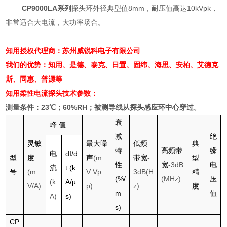
CP9000LA系列
探头环外径典型值
8mm
，耐压值高达
10kVpk
，
非常适合大电流，大功率场合。
知用授权代理商：苏州威锐科电子有限公司
我们的优势：知用、是德、泰克、日置、固纬、海思、安柏、艾德克
斯、同惠、普源等
知用柔性电流探头
技术参数：
测量条件：
23
℃；
60%RH
；被测导线从探头感应环中心穿过。
衰
峰
值
减
绝
灵敏
最大噪
低频
典
特
高频带
缘
电
dI/d
型
度
声
(m
带宽
-
型
性
宽
-3dB
电
流
t (k
号
(m
V Vp
3dB(H
精
(%/
(MHz)
压
(k
A/µ
V/A)
p)
z)
度
m
值
A)
s)
s)
CP