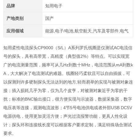
品牌
知用电子
产地类别
国产
应用领域
能源,电子/电池,航空航天,汽车及零部件,电气
知用柔性电流探头CP9000（S/L）A系列罗氏线圈是仅测试AC电流信
号的探头，具有高带宽，高精度（典型值2%）等特点。可以实现宽
广的电流测量范围，频率可从几Hz到数十MHz，电流范围从mA到数k
A，大大解决了电流测试的难题。线圈轻巧柔软且可以自由插拔，可
以探测到许多硬制探头无法达到的地方,轻而易举的实现与被测对象连
接；插入损耗几乎为零，仅为几个皮亨，对被测对象近乎为零的干
扰；标准的BNC输出接口，很方便实现与示波器，数据采集器，数字
电压表等连接，观测电流波形；4节5号电池供电或者外部USB DC5V
电源供电，使用更加灵活方便；声光过流报警功能，更具人性化设
计；探头环和连接线长度可以根据客户要求定制，满足特殊场合测试
要求。