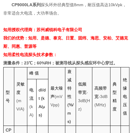
CP9000LA系列
探头环外径典型值
8mm
，耐压值高达
10kVpk
，
非常适合大电流，大功率场合。
知用授权代理商：苏州威锐科电子有限公司
我们的优势：知用、是德、泰克、日置、固纬、海思、安柏、艾德克
斯、同惠、普源等
知用柔性电流探头
技术参数：
测量条件：
23
℃；
60%RH
；被测导线从探头感应环中心穿过。
衰
峰
值
减
绝
灵敏
低频
典
最大噪
特
高频带
缘
电
dI/d
型
度
带宽
-
型
声
(mV
性
宽
-3dB
电
流
t (k
号
(m
3dB(H
精
Vpp)
(%/
(MHz)
压
(k
A/µ
V/A)
z)
度
m
值
A)
s)
s)
CP