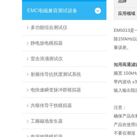
品牌
EMC电磁兼容测试设备
应用领域
多功能综合测试仪
EM5013是
除150kH
静电放电模拟器
量误差。
雷击浪涌测试仪
知用高通滤
频宽
150kH
射频传导抗扰度测试系统
带内波动
±3
电快速瞬变脉冲群模拟器
输入输出阻
共模传导干扰模拟器
注意：
确保产品在
工频磁场发生器
产品在使用
不要在潮湿
电源故障模拟器