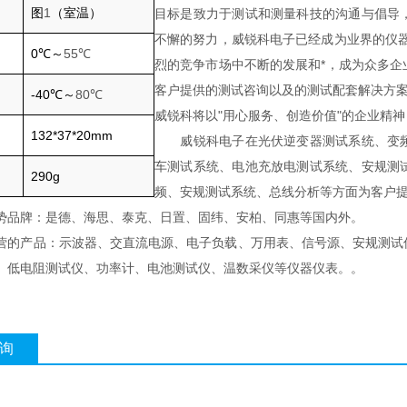
图
1
（室温）
目标是致力于测试和测量科技的沟通与倡导
不懈的努力，威锐科电子已经成为业界的仪
0℃～
55℃
烈的竞争市场中不断的发展和*，成为众多
客户提供的测试咨询以及的测试配套解决方
-40℃～
80℃
威锐科将以"用心服务、创造价值"的企业精
132*37*20mm
威锐科电子在光伏逆变器测试系统、变频
车测试系统、电池充放电测试系统、安规测
290g
频、安规测试系统、总线分析等方面为客户提
牌：是德、海思、泰克、日置、固纬、安柏、同惠等国内外。
产品：示波器、交直流电源、电子负载、万用表、信号源、安规测试仪
、低电阻测试仪、功率计、电池测试仪、温数采仪等仪器仪表。。
询