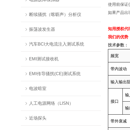
使用前保证
如果产品出
断续骚扰（喀呖声）分析仪
知用授权代
振荡波发生器
我们的优势
汽车BCI大电流注入测试系统
技术参数：
频宽
EMI测试接收机
带内波动
EMI传导骚扰(CE)测试系统
输入输出
电波暗室
输
接口
人工电源网络（LISN）
输
近场探头
带外衰减