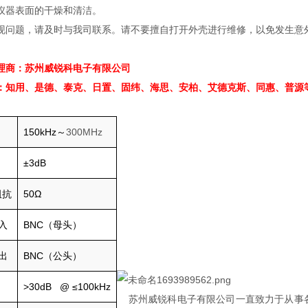
仪器表面的干燥和清洁。
现问题，请及时与我司联系。请不要擅自打开外壳进行维修，以免发生意
理商：苏州威锐科电子有限公司
：知用、是德、泰克、日置、固纬、海思、安柏、艾德克斯、同惠、普源
150kHz～
300MHz
±3dB
阻抗
50Ω
入
BNC（母头）
出
BNC（公头）
>30dB @ ≤100kHz
苏州威锐科电子有限公司一直致力于从事各