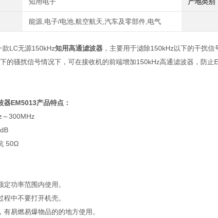
知用电子
产地类别
能源,电子/电池,航空航天,汽车及零部件,电气
一款LC无源150kHz
知用高通滤波器
，主要用于滤除150kHz以下的干扰
z以下的骚扰信号情况下，可在接收机的前端增加150kHz高通滤波器，防止
波器
EM5013
产品特点：
z
～
300MHz
dB
抗
50Ω
额定功率范围内使用。
过程中不要打开机壳。
，有易燃易爆物品的的地方使用。