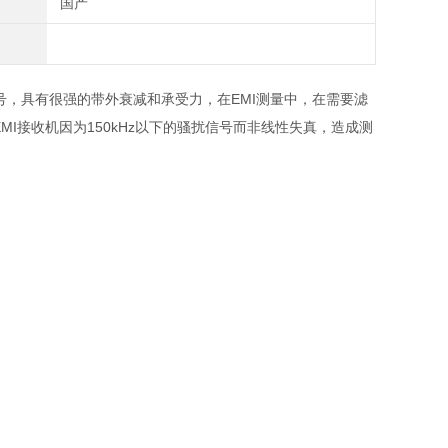
国产
信号，具有很强的带外衰减和承受力，在EMI测量中，在需要滤
EMI接收机因为150kHz以下的骚扰信号而非线性失真，造成测