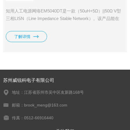
知用人工电源网络EM5040DT是一款（50uH+5Ω）||50Ω V型
三相LISN（Line Impedance Stable Network）。该产品能在
9kHz—30MHz射频范围内为被测试设备端子和参考地之间提
供稳定的阻抗，同时又将来自电网的无用信号与测量电路隔离
了解详情
开,仅将被测试设备的干扰电压耦合到测量接收机的输入端。
苏州威锐科电子有限公司
地址：江苏省苏州市吴中区友新路168号
邮箱：brook_meng@163.com
传真：0512-66916440