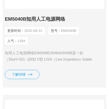
EM5040B知用人工电源网络
更新时间：
2025-08-31
型号：
EM5040B
人气：
1384
知用人工电源网络EM5040E/5040A/5040B是一款
（50uH+5Ω）||50Ω V型 LISN（Line Impedance Stable
Network）。该产品能在9kHz—30MHz射频范围内为被测试设
备端子和参考地之间提供稳定的阻抗，同时又将来自电网的无
了解详情
用信号与测量电路隔离开,仅将被测试设备的干扰电压耦合到
测量接收机的输入端。