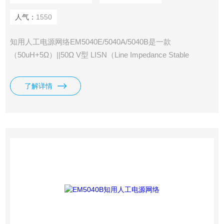
人气：
1550
知用人工电源网络EM5040E/5040A/5040B是一款
（50uH+5Ω）||50Ω V型 LISN（Line Impedance Stable
Network）。该产品能在9kHz—30MHz射频范围内为被测试设
备端子和参考地之间提供稳定的阻抗，同时又将来自电网的无
了解详情
用信号与测量电路隔离开,仅将被测试设备的干扰电压耦合到
测量接收机的输入端。