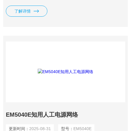
Network）。该产品能在9kHz—30MHz射频范围内为被测试设
备端子和参考地之间提供稳定的阻抗，同时又将来自电网的无
了解详情
用信号与测量电路隔离开,仅将被测试设备的干扰电压耦合到
测量接收机的输入端。
EM5040E知用人工电源网络
更新时间：
2025-08-31
型号：
EM5040E