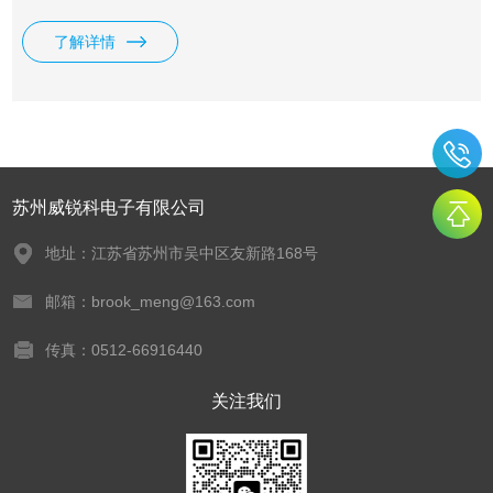
品的干扰限值由不同标准规定，但基本测试方法大致相同。系
统主要由EMI测试接收机、人工电源网络（LISN）和专用测试
了解详情
软件组成，符合CISPR、FCC、MITL、GB等相关标准要求。
苏州威锐科电子有限公司
地址：江苏省苏州市吴中区友新路168号
邮箱：brook_meng@163.com
传真：0512-66916440
关注我们