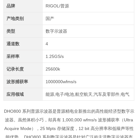
品牌
RIGOL/普源
产地类别
国产
类型
数字示波器
通道数
4
采样率
1.25GS/s
记录长度
25600k
波形捕获率
1000000wfms/s
应用领域
能源,电子/电池,航空航天,汽车及零部件,电气
DHO800
系列普源示波器是普源精电全新推出的高性能经济型数字示
波器。虽然体积小巧，却具有
1,000,000 wfms/s
波形捕获率（
Ultra
Acquire Mode
），
25 Mpts
存储深度，
12 bit
高分辨率和低噪声等性
能优势。
DHO800
系列数字示波器是针对广泛的主流数字示波器市