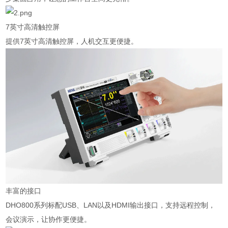
7
英寸高清触控屏
提供
7
英寸高清触控屏，人机交互更便捷。
丰富的接口
DHO800
系列标配
USB
、
LAN
以及
HDMI
输出接口，支持远程控制，
会议演示，让协作更便捷。