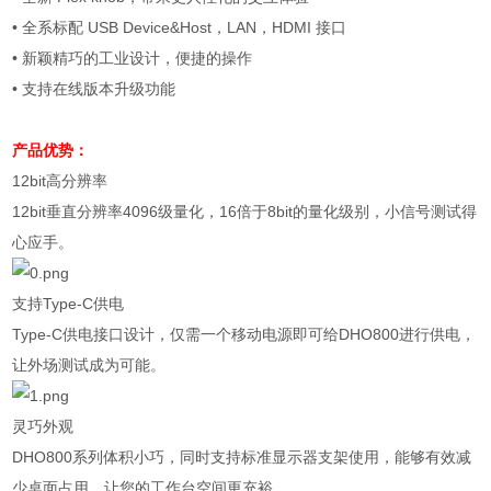
•
全系标配
USB Device&Host
，
LAN
，
HDMI
接口
•
新颖精巧的工业设计，便捷的操作
•
支持在线版本升级功能
产品优势：
12bit
高分辨率
12bit
垂直分辨率
4096
级量化，
16
倍于
8bit
的量化级别，小信号测试得
心应手。
支持
Type-C
供电
Type-C
供电接口设计，仅需一个移动电源即可给
DHO800
进行供电，
让外场测试成为可能。
灵巧外观
DHO800
系列体积小巧，同时支持标准显示器支架使用，能够有效减
少桌面占用，让您的工作台空间更充裕。