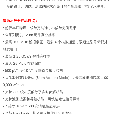
场的设计、调试、测试的需求而设计的全新经济 型数字示波器。
普源示波器
产品特点：
• 超低本底噪声，信号更纯净，小信号无所遁形
•
全系列提供
12 bit
硬件高分辨率
•
最高
100 MHz
模拟带宽，最多
4
个模拟通道，双通道型号标配外
触发端口
•
最高
1.25 GSa/s
实时采样率
•
最大
25 Mpts
存储深度
• 500 μV/div~10 V/div
垂直灵敏度范围
•
提供凝时获取模式（
Ultra Acquire Mode
），最高波形捕获率
1,00
0,000 wfms/s
•
支持
256
级灰度的数字实时荧辉功能
•
支持波形搜索和导航功能，可快速定位信号异常
• 7
英寸
1024 * 600
高清触控显示屏
•
全新
Flex knob
，带来更人性化的交互体验