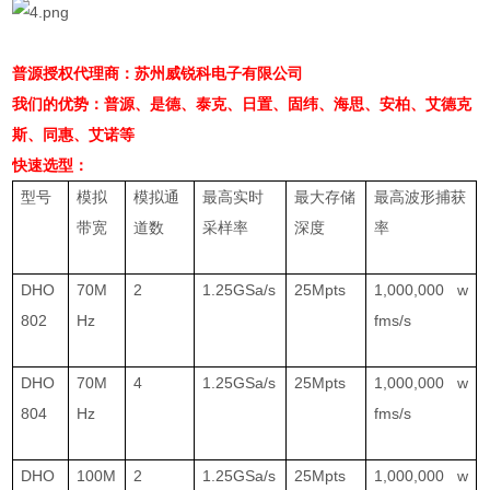
普源授权代理商：苏州威锐科电子有限公司
我们的优势：普源、是德、泰克、日置、固纬、海思、安柏、艾德克
斯、同惠、艾诺等
快速选型：
型号
模拟
模拟通
最高实时
最大存储
最高波形捕获
带宽
道数
采样率
深度
率
DHO
70M
2
1.25GSa/s
25Mpts
1,000,000 w
802
Hz
fms/s
DHO
70M
4
1.25GSa/s
25Mpts
1,000,000 w
804
Hz
fms/s
DHO
100M
2
1.25GSa/s
25Mpts
1,000,000 w