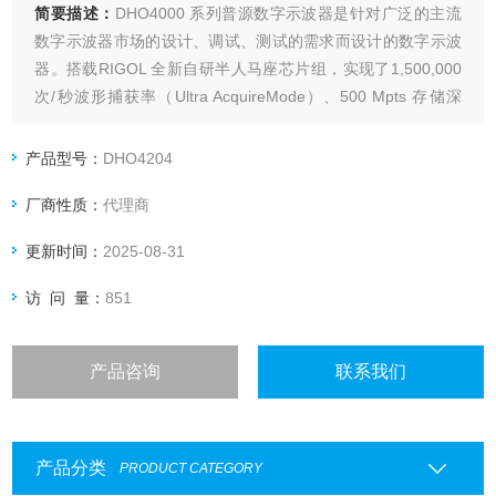
简要描述：
DHO4000 系列普源数字示波器是针对广泛的主流
数字示波器市场的设计、调试、测试的需求而设计的数字示波
器。搭载RIGOL 全新自研半人马座芯片组，实现了1,500,000
次/秒波形捕获率（Ultra AcquireMode）、500 Mpts 存储深
度、12 bit 分辨率、优秀的本底噪声性能和垂直测量精度，能
满足更高精度的测量需求，为用户带来超凡的测试测量体验。
产品型号：
DHO4204
厂商性质：
代理商
更新时间：
2025-08-31
访 问 量：
851
产品咨询
联系我们
产品分类
PRODUCT CATEGORY