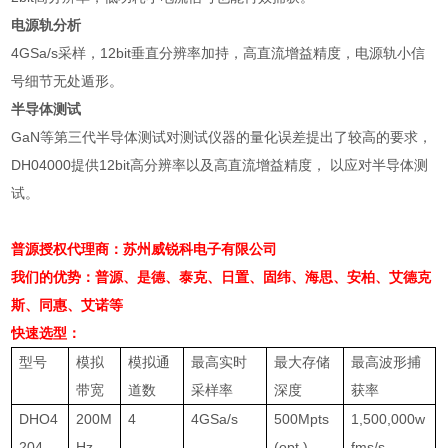
电源轨分析
4GSa/s
采样，
12bit
垂直分辨率加持，高直流增益精度，电源轨小信
号细节无处遁形。
半导体测试
GaN
等第三代半导体测试对测试仪器的量化误差提出了较高的要求，
DH04000
提供
12bit
高分辨率以及高直流增益精度， 以应对半导体测
试。
普源授权代理商：苏州威锐科电子有限公司
我们的优势：普源、是德、泰克、日置、固纬、海思、安柏、艾德克
斯、同惠、艾诺等
快速选型：
型号
模拟
模拟通
最高实时
最大存储
最高波形捕
带宽
道数
采样率
深度
获率
DHO4
200M
4
4GSa/s
500Mpts
1,500,000w
204
Hz
(opt.)
fms/s