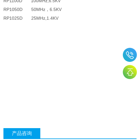
RP1100D
100MHz,6.5KV
RP1050D
50MHz
，
6.5KV
RP1025D
25MHz,1.4KV
产品咨询