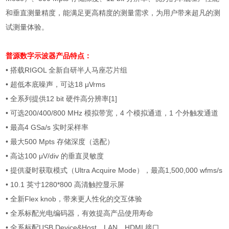
和垂直测量精度，能满足更高精度的测量需求，为用户带来超凡的测
试测量体验。
普源数字示波器
产品特点：
• 搭载
RIGOL
全新自研半人马座芯片组
• 超低本底噪声，可达
18
μ
Vrms
• 全系列提供
12 bit
硬件高分辨率
[1]
• 可选
200/400/800 MHz
模拟带宽，
4
个模拟通道，
1
个外触发通道
• 最高
4 GSa/s
实时采样率
• 最大
500 Mpts
存储深度（选配）
• 高达
100
μ
V/div
的垂直灵敏度
• 提供凝时获取模式（
Ultra Acquire Mode
），最高
1,500,000 wfms/s
•
10.1
英寸
1280*800
高清触控显示屏
• 全新
Flex knob
，带来更人性化的交互体验
• 全系标配光电编码器，有效提高产品使用寿命
• 全系标配
USB Device&Host
，
LAN
，
HDMI
接口