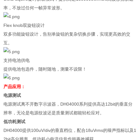
率，不放过任何一帧异常波形。
Flex knob
双旋钮设计
双多功能旋钮设计，告别单旋钮的复杂切换步骤，实现更高效的交
互。
支持电池供电
提供电池包选件，随时随地，测量不设限！
产品应用：
电源测试
电源测试离不开数字示波器，
DH04000
系列提供高达
12bit
的垂直分
辨率，无论是电源纹波还是质量测试都能轻松应对。
低功耗测试
DH04000
提供
100uV/div
的垂直档位，配合
18uVrms
的噪声指标以及
1
2bit
高分辨率，低功耗小电流信号也能再效捕获。