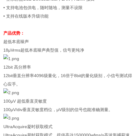
• 支持电池包供电，随时随地，测量不设限
• 支持在线版本升级功能
产品优势：
超低本底噪声
18μVrms
超低本底噪声典型值，信号更纯净
12bit
高分辨率
12bit
垂直分辨率
4096
级量化，
16
倍于
8bit
的量化级别，小信号测试得
心应手。
100μV
超低垂直灵敏度
100μV/div
垂直灵敏度档位，
μV
级别的信号也能准确测量。
UltraAcquire
凝时获取模式
UltraAcquire
凝时获取模式，提供高达
1500000wfms/s
高波形捕获速