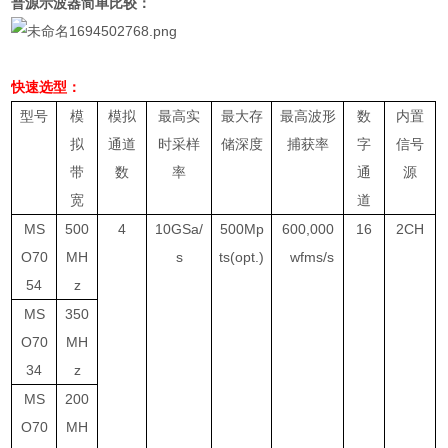
普源示波器简单比较：
快速选型：
型号
模
模拟
最高实
最大存
最高波形
数
内置
拟
通道
时采样
储深度
捕获率
字
信号
带
数
率
通
源
宽
道
MS
500
4
10GSa/
500Mp
600,000
16
2CH
O70
MH
s
ts(opt.)
wfms/s
54
z
MS
350
O70
MH
34
z
MS
200
O70
MH