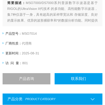
简要描述：
MSO7000/DS7000系列普源数字示波器是基于
RIGOL的UltraVision II代技术 的多功能、高性能数字示波器，
集7种仪器于一身，具有超高的采样带宽比和 存储深度、良好
的显示效果、优异的波形捕获率和*的数据分析功能。同时提供
从主机、选附件到应用软件的完备解决 方案，对工控、电源、
汽车电子等工业行业客户具有突出的吸引力。
产品型号：
MSO7014
厂商性质：
代理商
更新时间：
2025-08-31
访 问 量：
801
产品咨询
联系我们
产品分类
PRODUCT CATEGORY