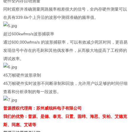
硬件全内存自动测量
同时观察并准确测量两路频率相差很大的信号，全内存硬件测量可以
在具有
339.6k
个上升沿的波形中测得准确的频率值。
超过
600kwfms/s
波形捕获率
通过
600,000wfms/s
的波形捕获率，可以有效减少死区时间，更容易
发现信号中存在的毛刺和其他偶发事件，从而极大地提高了工程师的
调试效率。
45
万帧硬件波形录制
45
万帧硬件实时波形不间断录制和回放，允许用户以足够的时间仔细
查看和分析录制的每一段波形。
普源授权代理商：苏州威锐科电子有限公司
我们的优势：普源、是德、泰克、日置、固纬、海思、安柏、艾德克
斯、同惠、艾诺等