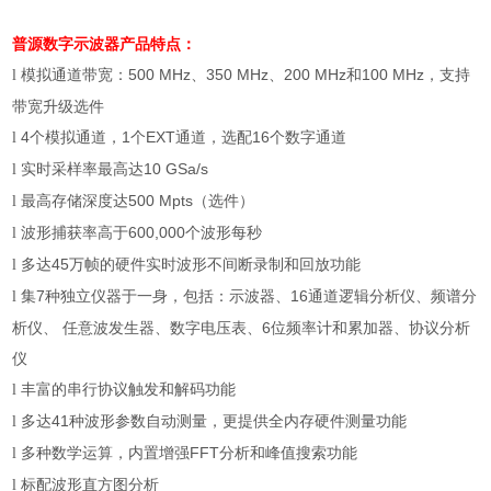
普源数字示波器
产品特点：
模拟通道带宽：
500 MHz
、
350 MHz
、
200 MHz
和
100 MHz
，支持
l
带宽升级选件
4
个模拟通道，
1
个
EXT
通道，选配
16
个数字通道
l
实时采样率最高达
10 GSa/s
l
最高存储深度达
500 Mpts
（选件）
l
波形捕获率高于
600,000
个波形每秒
l
多达
45
万帧的硬件实时波形不间断录制和回放功能
l
集
7
种独立仪器于一身，包括：示波器、
16
通道逻辑分析仪、频谱分
l
析仪、 任意波发生器、数字电压表、
6
位频率计和累加器、协议分析
仪
丰富的串行协议触发和解码功能
l
多达
41
种波形参数自动测量，更提供全内存硬件测量功能
l
多种数学运算，内置增强
FFT
分析和峰值搜索功能
l
标配波形直方图分析
l