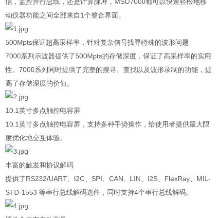
信，监控并行总线，还是计算脉冲，
MSO7000
都可以快速轻松地移
动仪器功能之间全部来自
1
个整合界面。
500Mpts
保证超高采样率，针对复杂信号找寻特殊的波形问题
7000
系列示波器提供了
500Mpts
的存储深度，保证了高采样率的实用
性。
7000
系列同时提供了完整的搜寻、查找以及波形录制的功能，提
高了存储深度的价值。
10.1
英寸多点触控电容屏
10.1
英寸多点触控电容屏，支持多种手势操作，给使用者提供最大限
度优化地交互体验。
丰富的触发和协议解码
提供了
RS232/UART
、
I2C
、
SPI
、
CAN
、
LIN
、
I2S
、
FlexRay
、
MIL-
STD-1553
等串行总线解码选件，同时支持
4
个串行总线解码。