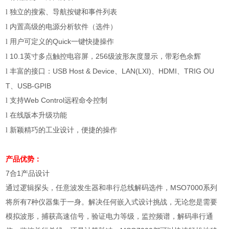
独立的搜索、导航按键和事件列表
l
内置高级的电源分析软件（选件）
l
用户可定义的
Quick
一键快捷操作
l
10.1
英寸多点触控电容屏，
256
级波形灰度显示，带彩色余辉
l
丰富的接口：
USB Host & Device
、
LAN(LXI)
、
HDMI
、
TRIG OU
l
T
、
USB-GPIB
支持
Web Control
远程命令控制
l
在线版本升级功能
l
新颖精巧的工业设计，便捷的操作
l
产品优势：
7
合
1
产品设计
通过逻辑探头，任意波发生器和串行总线解码选件，
MSO7000
系列
将所有
7
种仪器集于一身。解决任何嵌入式设计挑战，无论您是需要
模拟波形，捕获高速信号，验证电力等级，监控频谱，解码串行通