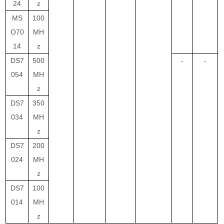
24
z
MS
100
O70
MH
14
z
DS7
500
-
-
054
MH
z
DS7
350
034
MH
z
DS7
200
024
MH
z
DS7
100
014
MH
z